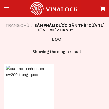
Skip
to
content
TRANG CHỦ
/
SẢN PHẨM ĐƯỢC GẮN THẺ “CỬA TỰ
ĐỘNG MỞ 2 CÁNH”
LỌC
Showing the single result