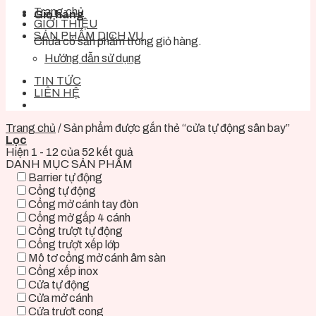
Trang chủ
Giỏ hàng
GIỚI THIỆU
SẢN PHẨM DỊCH VỤ
Chưa có sản phẩm trong giỏ hàng.
Hướng dẫn sử dụng
TIN TỨC
LIÊN HỆ
Trang chủ
/
Sản phẩm được gắn thẻ “cửa tự động sân bay”
Lọc
Hiện 1 - 12 của 52 kết quả
DANH MỤC SẢN PHẨM
Barrier tự động
Cổng tự động
Cổng mở cánh tay đòn
Cổng mở gấp 4 cánh
Cổng trượt tự động
Cổng trượt xếp lớp
Mô tơ cổng mở cánh âm sàn
Cổng xếp inox
Cửa tự động
Cửa mở cánh
Cửa trượt cong