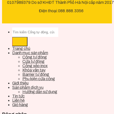
0107989379 Do sở KHĐT Thành Phố Hà Nội cấp năm 2017
Điện thoại:088.888.3356
Trang chủ
Danh mục sản phẩm
Cổng tự động
Cửa tự động
Cổng xếp inox
Khóa vân tay
Barrier tự động
Phụ kiện cửa cổng
Giới thiệu
Sản phẩm dịch vụ
Hướng dẫn sử dụng
Tin tức
Liên hệ
Giỏ hàng