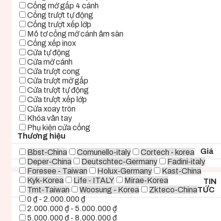
Cổng mở gấp 4 cánh
Cổng trượt tự động
Cổng trượt xếp lớp
Mô tơ cổng mở cánh âm sàn
Cổng xếp inox
Cửa tự động
Cửa mở cánh
Cửa trượt cong
Cửa trượt mở gấp
Cửa trượt tự động
Cửa trượt xếp lớp
Cửa xoay tròn
Khóa vân tay
Phụ kiện cửa cổng
Thương hiệu
Giá
Bbst-China
Comunello-italy
Cortech - korea
Deper-China
Deutschtec-Germany
Fadini-italy
Foresee - Taiwan
Holux-Germany
Kast-China
Kyk-Korea
Life - ITALY
Mirae-Korea
TIN
Tmt-Taiwan
Woosung - Korea
Zkteco-China
TỨC
0 ₫ - 2.000.000 ₫
2.000.000 ₫ - 5.000.000 ₫
5.000.000 ₫ - 8.000.000 ₫