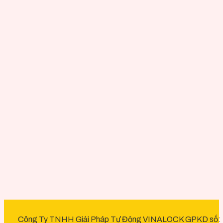
Công Ty TNHH Giải Pháp Tự Động VINALOCK GPKD số: