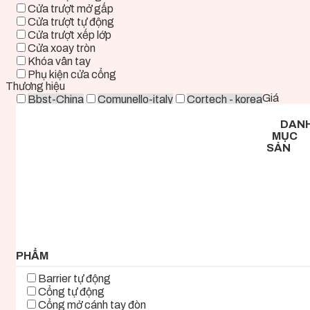
Cửa trượt mở gấp
Cửa trượt tự động
Cửa trượt xếp lớp
Cửa xoay tròn
Khóa vân tay
Phụ kiện cửa cổng
Thương hiệu
Giá
Bbst-China
Comunello-italy
Cortech - korea
Deper-China
Deutschtec-Germany
Fadini-italy
DAN
Foresee - Taiwan
Holux-Germany
Kast-China
MỤC
Kyk-Korea
Life - ITALY
Mirae-Korea
SẢN
Tmt-Taiwan
Woosung - Korea
Zkteco-China
0 ₫ - 2.000.000 ₫
2.000.000 ₫ - 5.000.000 ₫
5.000.000 ₫ - 8.000.000 ₫
8.000.000 ₫ - 11.000.000 ₫
11.000.000 ₫ - 14.000.000 ₫
14.000.000 ₫ - 17.000.000 ₫
17.000.000 ₫+
PHẨM
Barrier tự động
Cổng tự động
Cổng mở cánh tay đòn