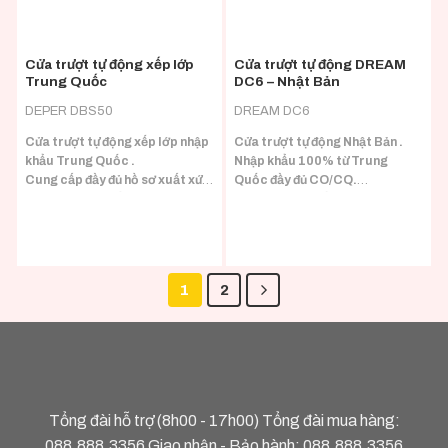
Cửa trượt tự động xếp lớp
Cửa trượt tự động DREAM
Trung Quốc
DC6 – Nhật Bản
DEPER DBS50
DREAM DC6
Cửa trượt tự động xếp lớp nhập
Cửa trượt tự động Nhật Bản .
khẩu Trung Quốc .
Nhập khẩu 100% từ Trung
Cung cấp đầy đủ hồ sơ xuất xứ
Quốc đầy đủ CO/CQ.
và chứng chỉ chất lượng sản
Phù hợp với nhiều loại tải trọng
phẩm.
cánh.
Phù hợp cho cửa cần độ mở
thông thủy lớn.
1
2
Tổng đài hỗ trợ (8h00 - 17h00) Tổng đài mua hàng:
088.888.3356
Giao nhận - Bảo hành:
088.888.3356