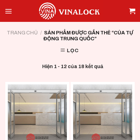
Skip
to
content
TRANG CHỦ
/
SẢN PHẨM ĐƯỢC GẮN THẺ “CỦA TỰ
ĐỘNG TRUNG QUỐC”
LỌC
Hiện 1 - 12 của 18 kết quả