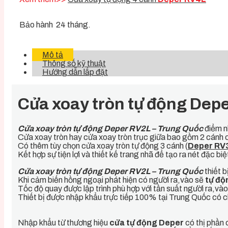
Bảo hành 24 tháng.
Mô tả
Thông số kỹ thuật
Hướng dẫn lắp đặt
Cửa xoay tròn tự động Dep
Cửa xoay tròn tự động Deper RV2L – Trung Quốc
điểm nh
Cửa xoay tròn hay cửa xoay tròn trục giữa bao gồm 2 cánh 
Có thêm tùy chọn cửa xoay tròn tự động 3 cánh (
Deper RV
Kết hợp sự tiện lợi và thiết kế trang nhã để tạo ra nét đặc bi
Cửa xoay tròn tự động Deper RV2L – Trung Quốc
thiết 
Khi cảm biến hồng ngoại phát hiện có người ra,vào sẽ
tự độ
Tốc độ quay được lập trình phù hợp với tần suất người ra,vào
Thiết bị được nhập khẩu trực tiếp 100% tại Trung Quốc có c
Nhập khẩu từ thương hiệu
cửa tự động Deper
có thị phần 