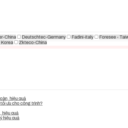
r-China
Deutschtec-Germany
Fadini-italy
Foresee - Tai
 Korea
Zkteco-China
oàn, hiệu quả
ối ưu cho công trình?
 hiệu quả
ý hiệu quả