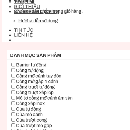
Giỏ hàng
Trang chủ
GIỚI THIỆU
Chưa có sản phẩm trong giỏ hàng.
SẢN PHẨM DỊCH VỤ
Hướng dẫn sử dụng
TIN TỨC
LIÊN HỆ
DANH MỤC SẢN PHẨM
Barrier tự động
Cổng tự động
Cổng mở cánh tay đòn
Cổng mở gấp 4 cánh
Cổng trượt tự động
Cổng trượt xếp lớp
Mô tơ cổng mở cánh âm sàn
Cổng xếp inox
Cửa tự động
Cửa mở cánh
Cửa trượt cong
Cửa trượt mở gấp