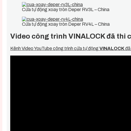
Cửa tự động xoay tròn Deper RV3L – China
Cửa tự động xoay tròn Deper RV4L – China
Video công trình VINALOCK đã thi c
Kênh Video YouTube công trình cửa tự động
VINALOCK
đã 