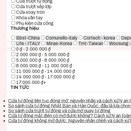
Cửa trượt tự động
Cửa trượt xếp lớp
Cửa xoay tròn
Khóa vân tay
Phụ kiện cửa cổng
Thương hiệu
Bbst-China
Comunello-italy
Cortech - korea
Depe
Life - ITALY
Mirae-Korea
Tmt-Taiwan
Woosung -
0 ₫ - 2.000.000 ₫
2.000.000 ₫ - 5.000.000 ₫
5.000.000 ₫ - 8.000.000 ₫
8.000.000 ₫ - 11.000.000 ₫
11.000.000 ₫ - 14.000.000 ₫
14.000.000 ₫ - 17.000.000 ₫
17.000.000 ₫+
TIN TỨC
Cửa tự động liên tục đóng mở: nguyên nhân và cách xử lý an t
So sánh cửa tự động Nhật Bản và Hàn Quốc: đâu là lựa chọn t
So sánh cửa trượt tự động và cửa mở quay tự động
Cửa tự động mất điện có mở được không? Cách xử lý an toàn,
Cửa tự động không mở được: Nguyên nhân chính và cách xử l