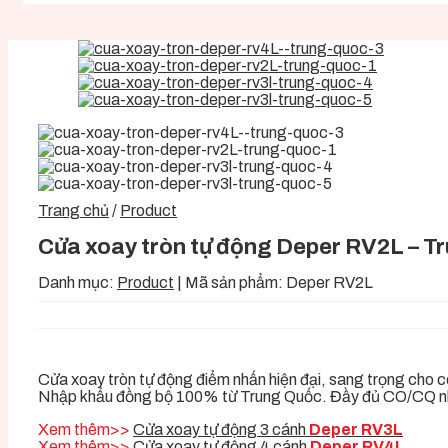
Trang chủ
/
Product
Cửa xoay tròn tự động Deper RV2L – T
Danh mục:
Product
|
Mã sản phẩm:
Deper RV2L
Cửa xoay tròn tự động điểm nhấn hiện đại, sang trọng cho c
Nhập khẩu đồng bộ 100% từ Trung Quốc. Đầy đủ CO/CQ n
Xem thêm>>
Cửa xoay tự động 3 cánh
Deper RV3L
Xem thêm>>
Cửa xoay tự động 4 cánh
Deper RV4L