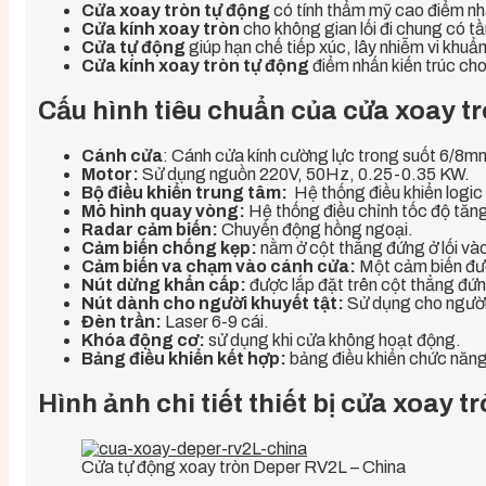
Cửa xoay tròn tự động
có tính thẩm mỹ cao điểm nh
Cửa kính xoay tròn
cho không gian lối đi chung có tầ
Cửa tự động
giúp hạn chế tiếp xúc, lây nhiễm vi khuẩn
Cửa kính xoay tròn tự động
điểm nhấn kiến trúc cho
Cấu hình tiêu chuẩn của cửa xoay t
Cánh cửa
: Cánh cửa kính cường lực trong suốt 6/8m
Motor:
Sử dụng nguồn 220V, 50Hz, 0.25-0.35 KW.
Bộ điều khiển trung tâm:
Hệ thống điều khiển logic 
Mô hình quay vòng:
Hệ thống điều chỉnh tốc độ tăng 
Radar cảm biến:
Chuyển động hồng ngoại.
Cảm biến chống kẹp:
nằm ở cột thẳng đứng ở lối vào
Cảm biến va chạm vào cánh cửa:
Một cảm biến đượ
Nút dừng khẩn cấp:
được lắp đặt trên cột thẳng đứng
Nút dành cho người khuyết tật:
Sử dụng cho người
Đèn trần:
Laser 6-9 cái.
Khóa động cơ:
sử dụng khi cửa không hoạt động.
Bảng điều khiển kết hợp:
bảng điều khiển chức năng
Hình ảnh chi tiết thiết bị cửa xoay
Cửa tự động xoay tròn Deper RV2L – China