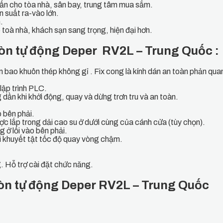
ấn cho tòa nhà, sân bay, trung tâm mua sắm.
n suất ra-vào lớn.
.
 toà nhà, khách sạn sang trọng, hiện đại hơn.
ròn tự động Deper RV2L – Trung Quốc :
m bao khuôn thép không gỉ . Fix cong là kính dán an toàn phản q
lập trình PLC.
dần khi khởi động, quay và dừng trơn tru và an toàn.
 bên phải.
c lắp trong dải cao su ở dưới cùng của cánh cửa (tùy chọn).
 ở lối vào bên phải.
 khuyết tật tốc độ quay vòng chậm.
. Hỗ trợ cài đặt chức năng.
 tròn tự động Deper RV2L – Trung Quốc