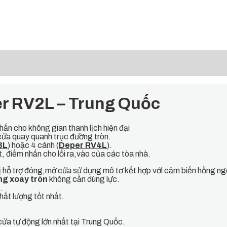
er RV2L – Trung Quốc
ấn cho không gian thanh lịch hiện đại
cửa quay quanh trục đường tròn.
3L
) hoặc 4 cánh (
Deper RV4L
).
ệt, điểm nhấn cho lối ra,vào của các tòa nhà.
bị hỗ trợ đóng,mở cửa sử dụng mô tơ kết hợp với cảm biến hồng ng
ng xoay tròn
không cần dùng lực.
.
hất lượng tốt nhất.
cửa tự động lớn nhất tại Trung Quốc.