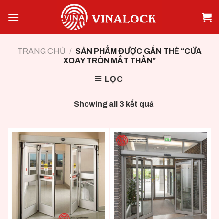
Skip
to
content
TRANG CHỦ
/
SẢN PHẨM ĐƯỢC GẮN THẺ “CỬA
XOAY TRÒN MẮT THẦN”
LỌC
Showing all 3 kết quả