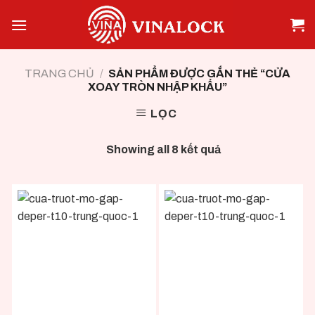
Skip
to
content
TRANG CHỦ
/
SẢN PHẨM ĐƯỢC GẮN THẺ “CỬA
XOAY TRÒN NHẬP KHẨU”
LỌC
Showing all 8 kết quả