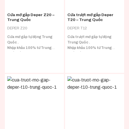
Cửa mở gấp Deper Z20 –
Cửa trượt mở gấp Deper
Trung Quốc
T20 – Trung Quốc
DEPER Z20
DEPER T12
Cửa mở gấp tự động Trung
Cửa trượt mở gấp tự động
Quốc .
Trung Quốc .
Nhập khẩu 100% từ Trung
Nhập khẩu 100% từ Trung
Quốc đầy đủ CO/CQ.
Quốc đầy đủ CO/CQ.
Phù hợp với nhiều loại tải trọng
cánh.