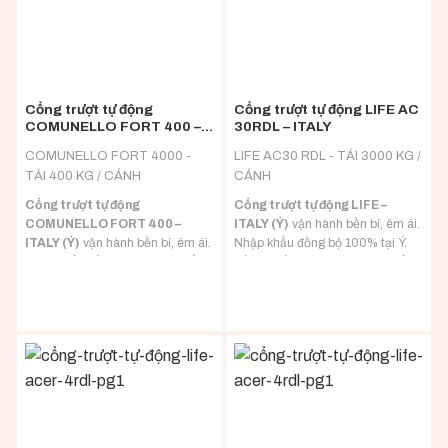
Cổng trượt tự động
Cổng trượt tự động LIFE AC
COMUNELLO FORT 400 –
30RDL – ITALY
ITALY
COMUNELLO FORT 4000 -
LIFE AC30 RDL - TẢI 3000 KG /
TẢI 400 KG / CÁNH
CÁNH
Cổng trượt tự động
Cổng trượt tự động LIFE –
COMUNELLO FORT 400 –
ITALY (Ý)
vận hành bền bỉ, êm ái.
ITALY (Ý)
vận hành bền bỉ, êm ái.
Nhập khẩu đồng bộ 100% tại Ý.
Nhập khẩu đồng bộ 100% tại Ý.
Đầy đủ hồ sơ CO/CQ nhập khẩu.
Đầy đủ hồ sơ CO/CQ nhập khẩu.
Đa dạng tải trọng phù hợp với mọi
Đa dạng tải trọng phù hợp với mọi
loại tải trọng cánh cổng.
loại tải trọng cánh cổng.