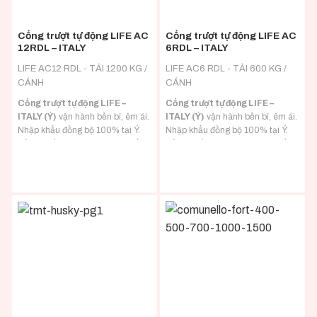
Cổng trượt tự động LIFE AC
Cổng trượt tự động LIFE AC
12RDL – ITALY
6RDL – ITALY
LIFE AC12 RDL - TẢI 1200 KG /
LIFE AC6 RDL - TẢI 600 KG /
CÁNH
CÁNH
Cổng trượt tự động LIFE –
Cổng trượt tự động LIFE –
ITALY (Ý)
vận hành bền bỉ, êm ái.
ITALY (Ý)
vận hành bền bỉ, êm ái.
Nhập khẩu đồng bộ 100% tại Ý.
Nhập khẩu đồng bộ 100% tại Ý.
Đầy đủ hồ sơ CO/CQ nhập khẩu.
Đầy đủ hồ sơ CO/CQ nhập khẩu.
Đa dạng tải trọng phù hợp với mọi
Đa dạng tải trọng phù hợp với mọi
loại tải trọng cánh cổng.
loại tải trọng cánh cổng.