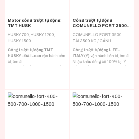
Motor cổng trượt tự động
Cổng trượt tự động
TMT HUSK
COMUNELLO FORT 3500 –
ITALY
HUSKY 700, HUSKY 1200,
COMUNELLO FORT 3500 -
HUSKY 1500
TẢI 3500 KG / CÁNH
Cổng trượt tự động TMT
Cổng trượt tự động LIFE –
HUSKY – Đài Loan
vận hành bền
ITALY (Ý)
vận hành bền bỉ, êm ái.
bỉ, êm ái.
Nhập khẩu đồng bộ 100% tại Ý.
Nhập khẩu đồng bộ 100% tại Ý.
Đầy đủ hồ sơ CO/CQ nhập khẩu.
Đầy đủ hồ sơ CO/CQ nhập khẩu.
Đa dạng tải trọng phù hợp với mọi
Đa dạng tải trọng phù hợp với mọi
loại tải trọng cánh cổng.
loại tải trọng cánh cổng.