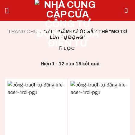
Skip
to
content
TRANG CHỦ
/
SẢN PHẨM ĐƯỢC GẮN THẺ “MÔ TƠ
LÙA TỰ ĐỘNG”
LỌC
Hiện 1 - 12 của 15 kết quả