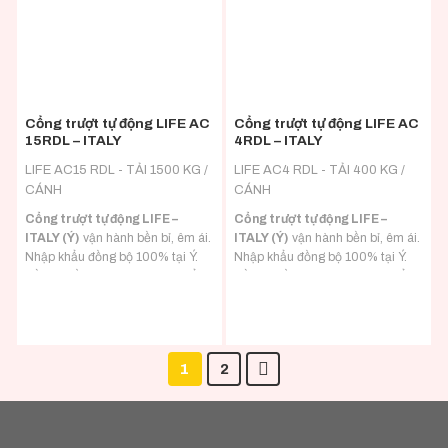
Cổng trượt tự động LIFE AC
Cổng trượt tự động LIFE AC
15RDL – ITALY
4RDL – ITALY
LIFE AC15 RDL - TẢI 1500 KG /
LIFE AC4 RDL - TẢI 400 KG /
CÁNH
CÁNH
Cổng trượt tự động LIFE –
Cổng trượt tự động LIFE –
ITALY (Ý)
vận hành bền bỉ, êm ái.
ITALY (Ý)
vận hành bền bỉ, êm ái.
Nhập khẩu đồng bộ 100% tại Ý.
Nhập khẩu đồng bộ 100% tại Ý.
Đầy đủ hồ sơ CO/CQ nhập khẩu.
Đầy đủ hồ sơ CO/CQ nhập khẩu.
Đa dạng tải trọng phù hợp với mọi
Đa dạng tải trọng phù hợp với mọi
loại tải trọng cánh cổng.
loại tải trọng cánh cổng.
1
2