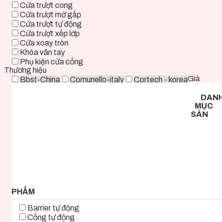
Cửa trượt cong
Cửa trượt mở gấp
Cửa trượt tự động
Cửa trượt xếp lớp
Cửa xoay tròn
Khóa vân tay
Phụ kiện cửa cổng
Thương hiệu
Giá
Bbst-China
Comunello-italy
Cortech - korea
Deper-China
Deutschtec-Germany
Fadini-italy
DAN
Foresee - Taiwan
Holux-Germany
Kast-China
MỤC
Kyk-Korea
Life - ITALY
Mirae-Korea
SẢN
Tmt-Taiwan
Woosung - Korea
Zkteco-China
0 ₫ - 2.000.000 ₫
2.000.000 ₫ - 5.000.000 ₫
5.000.000 ₫ - 8.000.000 ₫
8.000.000 ₫ - 11.000.000 ₫
11.000.000 ₫ - 14.000.000 ₫
14.000.000 ₫ - 17.000.000 ₫
17.000.000 ₫+
PHẨM
Barrier tự động
Cổng tự động