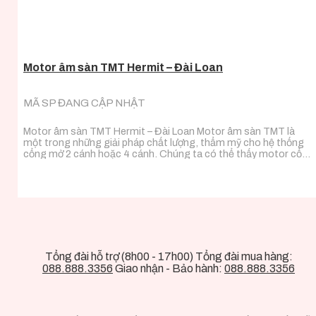
Motor âm sàn TMT Hermit – Đài Loan
MÃ SP ĐANG CẬP NHẬT
Motor âm sàn TMT Hermit – Đài Loan Motor âm sàn TMT là
một trong những giải pháp chất lượng, thẩm mỹ cho hệ thống
cổng mở 2 cánh hoặc 4 cánh. Chúng ta có thể thấy motor cổng
mở cánh là một giải pháp tiện ích trong các hệ thống cửa, cổng
tự động…
Tổng đài hỗ trợ (8h00 - 17h00) Tổng đài mua hàng:
088.888.3356
Giao nhận - Bảo hành:
088.888.3356