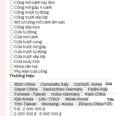
Cổng mở cánh tay đòn
Cổng mở gấp 4 cánh
Cổng trượt tự động
Cổng trượt xếp lớp
Mô tơ cổng mở cánh âm sàn
Cổng xếp inox
Cửa tự động
Cửa mở cánh
Cửa trượt cong
Cửa trượt mở gấp
Cửa trượt tự động
Cửa trượt xếp lớp
Cửa xoay tròn
Khóa vân tay
Phụ kiện cửa cổng
Thương hiệu
Giá
Bbst-China
Comunello-italy
Cortech - korea
Deper-China
Deutschtec-Germany
Fadini-italy
Foresee - Taiwan
Holux-Germany
Kast-China
Kyk-Korea
Life - ITALY
Mirae-Korea
TIN
Tmt-Taiwan
Woosung - Korea
Zkteco-China
TỨC
0 ₫ - 2.000.000 ₫
2.000.000 ₫ - 5.000.000 ₫