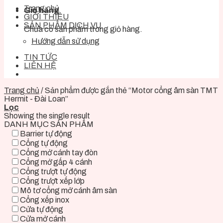
Trang chủ
Giỏ hàng
GIỚI THIỆU
SẢN PHẨM DỊCH VỤ
Chưa có sản phẩm trong giỏ hàng.
Hướng dẫn sử dụng
TIN TỨC
LIÊN HỆ
Trang chủ
/
Sản phẩm được gắn thẻ “Motor cổng âm sàn TMT
Hermit - Đài Loan”
Lọc
Showing the single result
DANH MỤC SẢN PHẨM
Barrier tự động
Cổng tự động
Cổng mở cánh tay đòn
Cổng mở gấp 4 cánh
Cổng trượt tự động
Cổng trượt xếp lớp
Mô tơ cổng mở cánh âm sàn
Cổng xếp inox
Cửa tự động
Cửa mở cánh