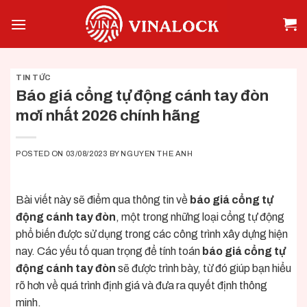
Skip
to
content
TIN TỨC
Báo giá cổng tự động cánh tay đòn
mơí nhất 2026 chính hãng
POSTED ON
03/08/2023
BY
NGUYEN THE ANH
Bài viết này sẽ điểm qua thông tin về
báo giá cổng tự
động cánh tay đòn
, một trong những loại cổng tự động
phổ biến được sử dụng trong các công trình xây dựng hiện
nay. Các yếu tố quan trọng để tính toán
báo giá cổng tự
động cánh tay đòn
sẽ được trình bày, từ đó giúp bạn hiểu
rõ hơn về quá trình định giá và đưa ra quyết định thông
minh.