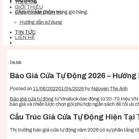
Giỏ hàng
Trang chủ
GIỚI THIỆU
Chưa có sản phẩm trong giỏ hàng.
SẢN PHẨM DỊCH VỤ
Hướng dẫn sử dụng
TIN TỨC
LIÊN HỆ
Tin tức
Báo Giá Cửa Tự Động 2026 – Hướng 
Posted on
11/06/2022
01/04/2026
by
Nguyen The Anh
Báo giá cửa tự động
từ Vinalock dao động từ 20-70 triệu VN
báo giá và chiến lược chọn gói phù hợp ngân sách để tối ưu ch
Cấu Trúc Giá Cửa Tự Động Hiện Tại 
Thị trường báo giá cửa tự động năm 2026 có sự phân tầng rõ