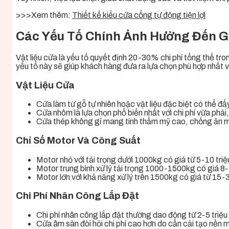
>>>Xem thêm:
Thiết kế kiểu cửa cổng tự động tiện lợi
Các Yếu Tố Chính Ảnh Hưởng Đến G
Vật liệu cửa là yếu tố quyết định 20-30% chi phí tổng thể 
yếu tố này sẽ giúp khách hàng đưa ra lựa chọn phù hợp nhất v
Vật Liệu Cửa
Cửa làm từ gỗ tự nhiên hoặc vật liệu đặc biệt có thể đ
Cửa nhôm là lựa chọn phổ biến nhất với chi phí vừa phải,
Cửa thép không gỉ mang tính thẩm mỹ cao, chống ăn mòn
Chỉ Số Motor Và Công Suất
Motor nhỏ với tải trọng dưới 1000kg có giá từ 5-10 tri
Motor trung bình xử lý tải trọng 1000-1500kg có giá 
Motor lớn với khả năng xử lý trên 1500kg có giá từ 15
Chi Phí Nhân Công Lắp Đặt
Chi phí nhân công lắp đặt thường dao động từ 2-5 triệu
Cửa âm sàn đòi hỏi chi phí cao hơn do cần cải tạo nền