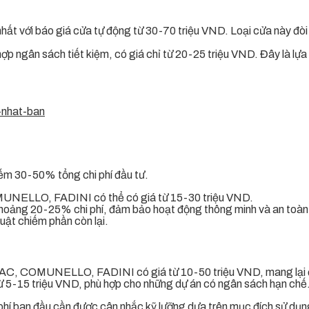
t với báo giá cửa tự động từ 30-70 triệu VND. Loại cửa này đòi h
hợp ngân sách tiết kiệm, có giá chỉ từ 20-25 triệu VND. Đây là lựa
iếm 30-50% tổng chi phí đầu tư.
MUNELLO, FADINI có thể có giá từ 15-30 triệu VND.
 khoảng 20-25% chi phí, đảm bảo hoạt động thông minh và an toàn
uật chiếm phần còn lại.
AAC, COMUNELLO, FADINI có giá từ 10-50 triệu VND, mang lại độ
từ 5-15 triệu VND, phù hợp cho những dự án có ngân sách hạn chế
i phí ban đầu cần được cân nhắc kỹ lưỡng dựa trên mục đích sử dụn