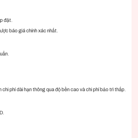
p đặt.
ược báo giá chính xác nhất.
huẩn.
 chi phí dài hạn thông qua độ bền cao và chi phí bảo trì thấp.
ND.