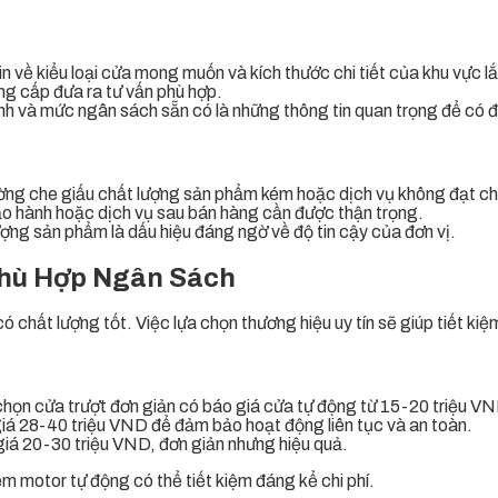
n về kiểu loại cửa mong muốn và kích thước chi tiết của khu vực lắ
ung cấp đưa ra tư vấn phù hợp.
nh và mức ngân sách sẵn có là những thông tin quan trọng để có đ
ờng che giấu chất lượng sản phẩm kém hoặc dịch vụ không đạt c
ảo hành hoặc dịch vụ sau bán hàng cần được thận trọng.
ượng sản phẩm là dấu hiệu đáng ngờ về độ tin cậy của đơn vị.
Phù Hợp Ngân Sách
ó chất lượng tốt. Việc lựa chọn thương hiệu uy tín sẽ giúp tiết kiệm
 chọn cửa trượt đơn giản có báo giá cửa tự động từ 15-20 triệu V
giá 28-40 triệu VND để đảm bảo hoạt động liên tục và an toàn.
giá 20-30 triệu VND, đơn giản nhưng hiệu quả.
m motor tự động có thể tiết kiệm đáng kể chi phí.