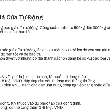
iá Cửa Tự Động
trong báo giá cửa tự động. Công suất motor từ 800kg đến 3000kg c
ới nhu cầu thực tế.
ẩy báo giá cửa tự động lên 30-70 triệu VND trở lên do yêu cầu gia 
 độ bền tốt và dễ bảo trì.
 tuyệt vời nhưng có giá thành đắt hơn đáng kể so với các loại vậ
ệu VND, phù hợp cho cửa nhẹ, tần suất sử dụng thấp.
8-15 triệu VND, đáp ứng nhu cầu thương mại thông thường.
-30 triệu VND, dành cho các ứng dụng công nghiệp nặng hoặc cửa 
 đồng, tùy thuộc vào độ phức tạp của công trình.
 móng, có thể tăng thêm 3-8 triệu VND.