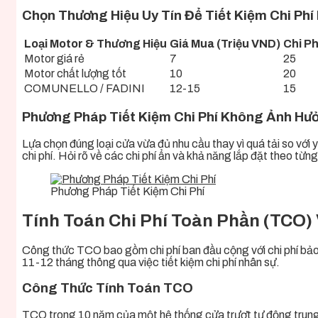
Chọn Thương Hiệu Uy Tín Để Tiết Kiệm Chi Phí 
Loại Motor & Thương Hiệu
Giá Mua (Triệu VND)
Chi Ph
Motor giá rẻ
7
25
Motor chất lượng tốt
10
20
COMUNELLO / FADINI
12-15
15
Phương Pháp Tiết Kiệm Chi Phí Không Ảnh Hư
Lựa chọn đúng loại cửa vừa đủ nhu cầu thay vì quá tải so với
chi phí. Hỏi rõ về các chi phí ẩn và khả năng lắp đặt theo từn
Phương Pháp Tiết Kiệm Chi Phí
Tính Toán Chi Phí Toàn Phần (TCO)
Công thức TCO bao gồm chi phí ban đầu cộng với chi phí bảo
11-12 tháng thông qua việc tiết kiệm chi phí nhân sự.
Công Thức Tính Toán TCO
TCO trong 10 năm của một hệ thống cửa trượt tự động trung 