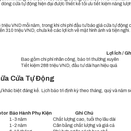
c dòng cửa tự động hiện đại được thiết kế tối ưu tiết kiệm năng lư
36 triệu VND mỗi năm, trong khi chi phí đầu tư báo giá cửa tự động
n 310 triệu VND, chưa kể các lợi ích về mặt hình ảnh và tiện nghi.
Lợi Ích / G
Bao gồm chi phí nhân công, bảo trì thường xuyên
Tiết kiệm 288 triệu VND, đầu tư dài hạn hiệu quả
Chữa Cửa Tự Động
khác biệt đáng kể. Lịch bảo trì định kỳ theo tháng, quý và năm s
otor
Bảo Hành Phụ Kiện
Ghi Chú
1-3 năm
Chất lượng cao, tuổi thọ lâu dài
1-2 năm
Cân bằng chất lượng và giá cả