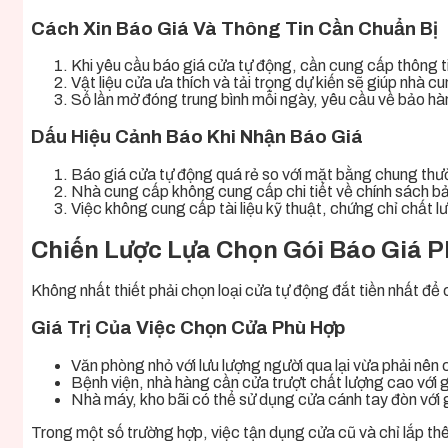
Cách Xin Báo Giá Và Thông Tin Cần Chuẩn Bị
Khi yêu cầu báo giá cửa tự động, cần cung cấp thông ti
Vật liệu cửa ưa thích và tải trọng dự kiến sẽ giúp nhà c
Số lần mở đóng trung bình mỗi ngày, yêu cầu về bảo hà
Dấu Hiệu Cảnh Báo Khi Nhận Báo Giá
Báo giá cửa tự động quá rẻ so với mặt bằng chung thư
Nhà cung cấp không cung cấp chi tiết về chính sách b
Việc không cung cấp tài liệu kỹ thuật, chứng chỉ chất l
Chiến Lược Lựa Chọn Gói Báo Giá 
Không nhất thiết phải chọn loại cửa tự động đắt tiền nhất để c
Giá Trị Của Việc Chọn Cửa Phù Hợp
Văn phòng nhỏ với lưu lượng người qua lại vừa phải nên
Bệnh viện, nhà hàng cần cửa trượt chất lượng cao với 
Nhà máy, kho bãi có thể sử dụng cửa cánh tay đòn với 
Trong một số trường hợp, việc tận dụng cửa cũ và chỉ lắp thê