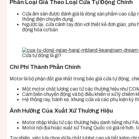
Phân Loại Giá Theo Loại Cửa Tự Động Chính
Cửa âm sàn được đánh giá là dòng sản phẩm cao cấp nhấ
thống điện chuyên dụng.
Ngược lại, cửa cánh tay đòn với thiết kế đơn giản, phù 
động hóa cơ bản.
Cửa tự động là gì?
Chi Phí Thành Phần Chính
Motor là bộ phận đắt giá nhất trong báo giá cửa tự động, ch
Một motor chất lượng cao từ các thương hiệu như CO
Cảm biến chuyển động và bộ điều khiển vi xử lý chiếm
Hệ thống ray, bánh xe, khung cửa và các phụ kiện kỹ th
Ảnh Hưởng Của Xuất Xứ Thương Hiệu
Motor nhập khẩu từ các thương hiệu danh tiếng như F
Motor nội địa hoặc xuất xứ Trung Quốc có giá rẻ hơn, 
Tuy nhiên, việc lựa chọn giữa chất lượng cao và tiết kiệm ch