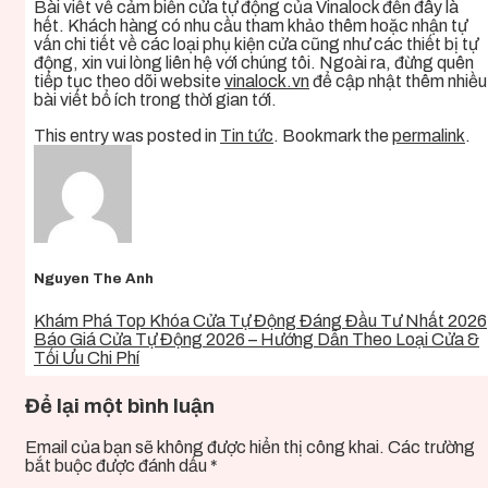
Bài viết về cảm biến cửa tự động của Vinalock đến đây là
hết. Khách hàng có nhu cầu tham khảo thêm hoặc nhận tự
vấn chi tiết về các loại phụ kiện cửa cũng như các thiết bị tự
động, xin vui lòng liên hệ với chúng tôi. Ngoài ra, đừng quên
tiếp tục theo dõi website
vinalock.vn
để cập nhật thêm nhiều
bài viết bổ ích trong thời gian tới.
This entry was posted in
Tin tức
. Bookmark the
permalink
.
Nguyen The Anh
Khám Phá Top Khóa Cửa Tự Động Đáng Đầu Tư Nhất 2026
Báo Giá Cửa Tự Động 2026 – Hướng Dẫn Theo Loại Cửa &
Tối Ưu Chi Phí
Để lại một bình luận
Email của bạn sẽ không được hiển thị công khai.
Các trường
bắt buộc được đánh dấu
*