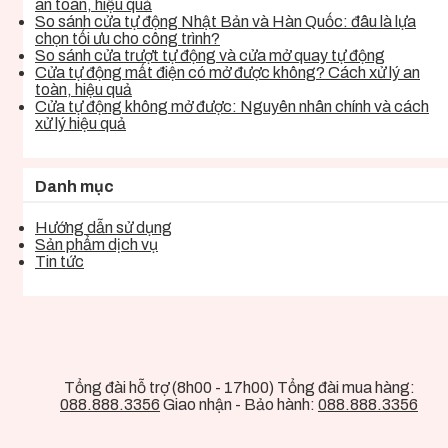
an toàn, hiệu quả
So sánh cửa tự động Nhật Bản và Hàn Quốc: đâu là lựa
chọn tối ưu cho công trình?
So sánh cửa trượt tự động và cửa mở quay tự động
Cửa tự động mất điện có mở được không? Cách xử lý an
toàn, hiệu quả
Cửa tự động không mở được: Nguyên nhân chính và cách
xử lý hiệu quả
Danh mục
Hướng dẫn sử dụng
Sản phẩm dịch vụ
Tin tức
Tổng đài hỗ trợ (8h00 - 17h00) Tổng đài mua hàng:
088.888.3356
Giao nhận - Bảo hành:
088.888.3356