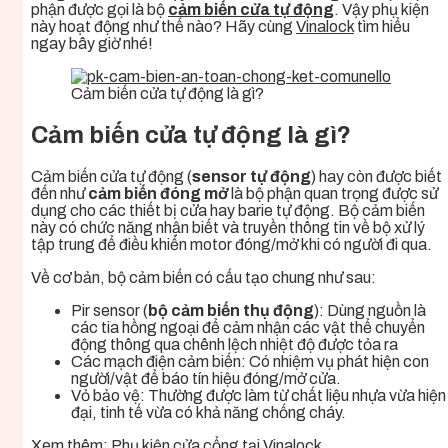
phận được gọi là bộ
cảm biến cửa tự động
. Vậy phụ kiện
này hoạt động như thế nào? Hãy cùng
Vinalock
tìm hiểu
ngay bây giờ nhé!
Cảm biến cửa tự động là gì?
Cảm biến cửa tự động là gì?
Cảm biến cửa tự động (
sensor tự động
) hay còn được biết
đến như
cảm biến đóng mở
là bộ phận quan trọng được sử
dụng cho các thiết bị cửa hay barie tự động. Bộ cảm biến
này có chức năng nhận biết và truyền thông tin về bộ xử lý
tập trung để điều khiển motor đóng/mở khi có người đi qua.
Về cơ bản, bộ cảm biến có cấu tạo chung như sau:
Pir sensor (
bộ cảm biến thụ động
): Dùng nguồn là
các tia hồng ngoại để cảm nhận các vật thể chuyển
động thông qua chênh lệch nhiệt độ được tỏa ra
Các mạch điện cảm biến: Có nhiệm vụ phát hiện con
người/vật để báo tín hiệu đóng/mở cửa.
Vỏ bảo vệ: Thường được làm từ chất liệu nhựa vừa hiện
đại, tinh tế vừa có khả năng chống cháy.
Xem thêm:
Phụ kiện cửa cổng tại Vinalock