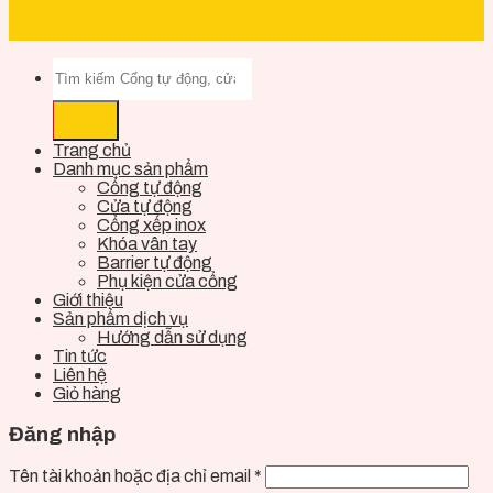
Trang chủ
Danh mục sản phẩm
Cổng tự động
Cửa tự động
Cổng xếp inox
Khóa vân tay
Barrier tự động
Phụ kiện cửa cổng
Giới thiệu
Sản phẩm dịch vụ
Hướng dẫn sử dụng
Tin tức
Liên hệ
Giỏ hàng
Đăng nhập
Tên tài khoản hoặc địa chỉ email
*