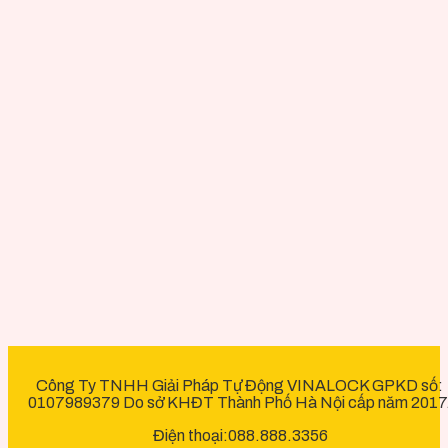
Công Ty TNHH Giải Pháp Tự Động VINALOCK GPKD số:
0107989379 Do sở KHĐT Thành Phố Hà Nội cấp năm 2017
Điện thoại:088.888.3356