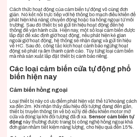
Cách thức hoạt động của cảm biến tự động vô cùng đơn
giản. Nó kết nối trực tiếp với hệ thống bo mạch điều khiển để
phát hiện khả năng chuyển động hoặc tia hồng ngoại từ môi
trường. Sau đó thiết bị sẽ gửi tín hiệu hoạt động đến hệ
thống để vận hành cửa. Hiện nay, một số loại cảm biến được
lắp đặt để xác định giờ hoạt động, nếu phát hiện kẻ gian
ngoài giờ hoạt động, hệ thống sẽ nhận dạng và gửi tín hiệu
về HC. Sau đó, công tắc kích hoạt cảnh báo ngừng hoạt
động sẽ phát ra âm thanh cảnh cáo. Tùy từng loại cảm biến
mà nhà sản xuất lắp đặt thiết bị cảnh báo riêng.
Các loại cảm biến cửa tự động phổ
biến hiện nay
Cảm biến hồng ngoại
Loại thiết bị này có ưu điểm phát hiện vật thể từ khoảng cách
xa đến 2m. Khi nhận thấy dấu hiệu đối tượng đang đến gần,
thiết bị truyền thông tin về bộ xử lý để điều khiển motor mở
cửa và đóng lại khi đối tượng đã đi xa.
Sensor cảm biến tự
động
này thường được trang bị công nghệ hồng ngoại khá
đơn giản nhằm tiết kiệm năng lượng, cho hiệu quả đến 15%.