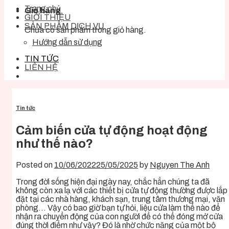
Trang chủ
Giỏ hàng
GIỚI THIỆU
SẢN PHẨM DỊCH VỤ
Chưa có sản phẩm trong giỏ hàng.
Hướng dẫn sử dụng
TIN TỨC
LIÊN HỆ
Tin tức
Cảm biến cửa tự động hoạt động
như thế nào?
Posted on
10/06/2022
25/05/2025
by
Nguyen The Anh
Trong đời sống hiện đại ngày nay, chắc hẳn chúng ta đã
không còn xa lạ với các thiết bị cửa tự động thường được lắp
đặt tại các nhà hàng, khách sạn, trung tâm thương mại, văn
phòng… Vậy có bao giờ bạn tự hỏi, liệu cửa làm thế nào để
nhận ra chuyển động của con người để có thể đóng mở cửa
đúng thời điểm như vậy? Đó là nhờ chức năng của một bộ