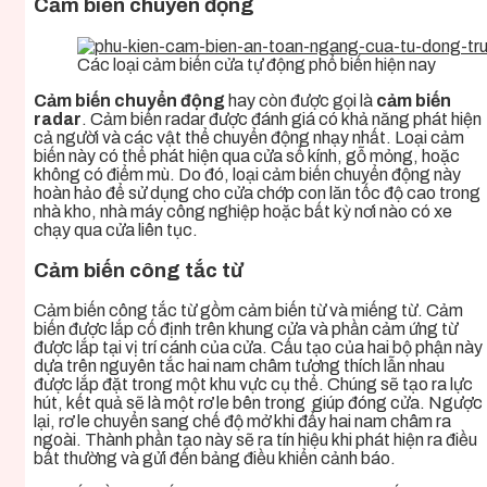
Cảm biến chuyển động
Các loại cảm biến cửa tự động phổ biến hiện nay
Cảm biến chuyển động
hay còn được gọi là
cảm biến
radar
. Cảm biến radar được đánh giá có khả năng phát hiện
cả người và các vật thể chuyển động nhạy nhất. Loại cảm
biến này có thể phát hiện qua cửa sổ kính, gỗ mỏng, hoặc
không có điểm mù. Do đó, loại cảm biến chuyển động này
hoàn hảo để sử dụng cho cửa chớp con lăn tốc độ cao trong
nhà kho, nhà máy công nghiệp hoặc bất kỳ nơi nào có xe
chạy qua cửa liên tục.
Cảm biến công tắc từ
Cảm biến công tắc từ gồm cảm biến từ và miếng từ. Cảm
biến được lắp cố định trên khung cửa và phần cảm ứng từ
được lắp tại vị trí cánh của cửa. Cấu tạo của hai bộ phận này
dựa trên nguyên tắc hai nam châm tương thích lẫn nhau
được lắp đặt trong một khu vực cụ thể. Chúng sẽ tạo ra lực
hút, kết quả sẽ là một rơ le bên trong giúp đóng cửa. Ngược
lại, rơ le chuyển sang chế độ mở khi đẩy hai nam châm ra
ngoài. Thành phần tạo này sẽ ra tín hiệu khi phát hiện ra điều
bất thường và gửi đến bảng điều khiển cảnh báo.