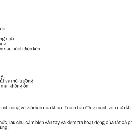
.
tác.
óng cửa.
ụng.
ện sai, cách điện kém.
ng.
ất và môi trường.
 mà, không ồn.
 tính năng và giới hạn của khóa. Tránh tác động mạnh vào cửa k
o mức, lau chùi cảm biến vân tay và kiểm tra hoạt động của tất c
dùng.