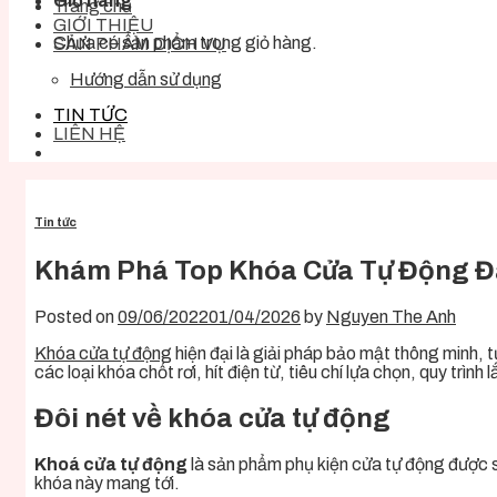
Giỏ hàng
Trang chủ
GIỚI THIỆU
Chưa có sản phẩm trong giỏ hàng.
SẢN PHẨM DỊCH VỤ
Hướng dẫn sử dụng
TIN TỨC
LIÊN HỆ
Tin tức
Khám Phá Top Khóa Cửa Tự Động Đ
Posted on
09/06/2022
01/04/2026
by
Nguyen The Anh
Khóa cửa tự động
hiện đại là giải pháp bảo mật thông minh, 
các loại khóa chốt rơi, hít điện từ, tiêu chí lựa chọn, quy trì
Đôi nét về khóa cửa tự động
Khoá cửa tự động
là sản phẩm phụ kiện cửa tự động được s
khóa này mang tới.