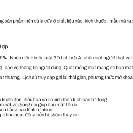
ng sản phẩm nên dù là cửa ở chất liệu nào, kích thước , mẫu mã ra
Hợp
9%. Nhận diện khuôn mặt 3D tích hợp AI phân biệt người thật và h
ng, bảo vệ thông tin người dùng. Quét mống mắt mang độ bảo mật c
t thường. Lịch sử truy cập ghi lại thời gian, phương thức mở khóa
 khiển đèn, điều hòa và an ninh theo kịch bản tự động.
n mặt và giọng nói giúp bảo mật tối ưu.
anh bằng câu lệnh tự nhiên.
úp khóa hoạt động bền bỉ, giảm thay pin.