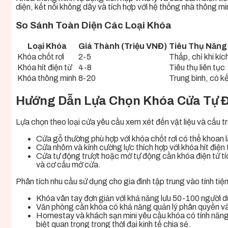
diện, kết nối không dây và tích hợp với hệ thống nhà thông mi
So Sánh Toàn Diện Các Loại Khóa
Loại Khóa
Giá Thành (Triệu VNĐ)
Tiêu Thụ Năng
Khóa chốt rơi
2-5
Thấp, chỉ khi kíc
Khóa hít điện từ
4-8
Tiêu thụ liên tục
Khóa thông minh
8-20
Trung bình, có kế
Hướng Dẫn Lựa Chọn Khóa Cửa Tự 
Lựa chọn theo loại cửa yêu cầu xem xét đến vật liệu và cấu tr
Cửa gỗ thường phù hợp với khóa chốt rơi có thể khoan 
Cửa nhôm và kính cường lực thích hợp với khóa hít điện
Cửa tự động trượt hoặc mở tự động cần khóa điện tử tíc
và cơ cấu mở cửa.
Phân tích nhu cầu sử dụng cho gia đình tập trung vào tính tiện
Khóa vân tay đơn giản với khả năng lưu 50-100 người d
Văn phòng cần khóa có khả năng quản lý phân quyền và lư
Homestay và khách sạn mini yêu cầu khóa có tính năng
biệt quan trọng trong thời đại kinh tế chia sẻ.