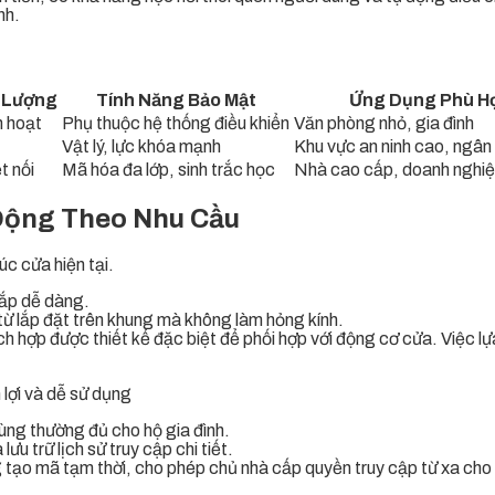
nh.
 Lượng
Tính Năng Bảo Mật
Ứng Dụng Phù H
h hoạt
Phụ thuộc hệ thống điều khiển
Văn phòng nhỏ, gia đình
Vật lý, lực khóa mạnh
Khu vực an ninh cao, ngân
t nối
Mã hóa đa lớp, sinh trắc học
Nhà cao cấp, doanh nghiệp
Động Theo Nhu Cầu
úc cửa hiện tại.
lắp dễ dàng.
 từ lắp đặt trên khung mà không làm hỏng kính.
h hợp được thiết kế đặc biệt để phối hợp với động cơ cửa. Việc lự
 lợi và dễ sử dụng
ùng thường đủ cho hộ gia đình.
u trữ lịch sử truy cập chi tiết.
 tạo mã tạm thời, cho phép chủ nhà cấp quyền truy cập từ xa cho