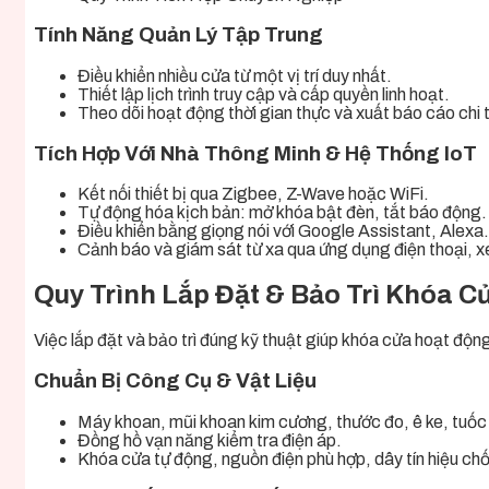
Tính Năng Quản Lý Tập Trung
Điều khiển nhiều cửa từ một vị trí duy nhất.
Thiết lập lịch trình truy cập và cấp quyền linh hoạt.
Theo dõi hoạt động thời gian thực và xuất báo cáo chi t
Tích Hợp Với Nhà Thông Minh & Hệ Thống IoT
Kết nối thiết bị qua Zigbee, Z-Wave hoặc WiFi.
Tự động hóa kịch bản: mở khóa bật đèn, tắt báo động.
Điều khiển bằng giọng nói với Google Assistant, Alexa.
Cảnh báo và giám sát từ xa qua ứng dụng điện thoại, xe
Quy Trình Lắp Đặt & Bảo Trì Khóa C
Việc lắp đặt và bảo trì đúng kỹ thuật giúp khóa cửa hoạt độn
Chuẩn Bị Công Cụ & Vật Liệu
Máy khoan, mũi khoan kim cương, thước đo, ê ke, tuốc 
Đồng hồ vạn năng kiểm tra điện áp.
Khóa cửa tự động, nguồn điện phù hợp, dây tín hiệu chố