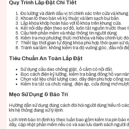
Quy Trình Lắp Đặt Chi Tiết
Đo lường và đánh dấu vị trí chính xác trên cửa và khung
Khoan lỗ theo bản vẽ kỹ thuật và làm sạch bụi bẩn.
Lắp khóa khớp hoàn hảo với lỗ khóa trên khung cửa.
Kết nối dây điện theo sơ đồ, luôn tắt nguồn trước thao 
Cấu hình phần mềm và nhập thông tin người dùng.
Kiểm tra mọi phương thức mở khóa và hiệu chỉnh lực đ
Thiết lập thời gian tự động khóa phù hợp thói quen sử d
Tránh sai lầm: không kiểm tra độ vuông góc, đấu nối đi
Tiêu Chuẩn An Toàn Lắp Đặt
Sử dụng cầu dao chống giật, ổ cắm có nối đất.
Bọc cách điện kỹ lưỡng, kiểm tra bằng đồng hồ vạn nă
Chọn vật liệu chất lượng cao, dây điện phù hợp công su
Kiểm tra tất cả chức năng, điện áp, cửa đóng mở mượt
Mẹo Sử Dụng & Bảo Trì
Hướng dẫn sử dụng đúng cách đòi hỏi người dùng hiểu rõ các
khi hệ thống đang xử lý lệnh.
Lịch trình bảo trì định kỳ theo tuần bao gồm kiểm tra pin bá
dây, cập nhật phần mềm nếu có và sao lưu danh sách người 