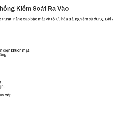
hống Kiểm Soát Ra Vào
trung, nâng cao bảo mật và tối ưu hóa trải nghiệm sử dụng. Bài viết
ận diện khuôn mặt.
hống.
t.
ện.
ruy cập.