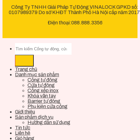
Công Ty TNHH Giải Pháp Tự Động VINALOCK GPKD số:
0107989379 Do sở KHĐT Thành Phố Hà Nội cấp năm 2017
Điện thoại:088.888.3356
Trang chủ
Danh mục sản phẩm
Cổng tự động
Cửa tự động
Cổng xếp inox
Khóa vân tay
Barrier tự động
Phụ kiện cửa cổng
Giới thiệu
Sản phẩm dịch vụ
Hướng dẫn sử dụng
Tin tức
Liên hệ
Giỏ hàng