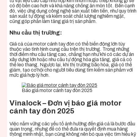
từ vật liệu cao cấp như hợp kim nhôm hoặc thép không gỉ sẽ
có độ bền cao hơn và khả năng chống ăn mòn tốt. Bên cạnh
đó, việc ứng dụng công nghệ sản xuất tiên tiến, như quy trình
sản xuất tự động và kiểm soát chất lượng nghiêm ngặt,
cũng góp phần làm tăng giá trị sản phẩm.
Nhu cầu thị trường:
Giá cả của motor cánh tay đòn có thể biến động lớn tùy
thuộc vào tình hình cung cầu trên thị trường. Trong những
thời điểm nhu cầu tăng cao, chẳng hạn như khi có các dự án
xây dựng lớn hoặc nhu cầu tự động hóa gia tăng, giá cả có
thể leo thang. Ngược lại, khi thị trường bão hòa, giá có thể
giảm, tạo cơ hội cho người tiêu dùng tìm kiếm sản phẩm với
mức giá hợp lý hơn.
Báo giá motor cánh tay đòn 2025
Vinalock – Đơn vị báo giá motor
cánh tay đòn 2025
Việc nắm vững các yếu tố ảnh hưởng đến giá cả là bước đầu
quan trọng, nhưng để có thể đưa ra quyết định mua hàng
thông minh nhất, bạn cũng không nên bỏ qua việc tìm hiểu kỹ