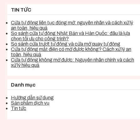
TIN TỨC
Cửa tự động liên tục đóng mở: nguyên nhân và cách xử lý
an toàn, hiệu quả
So sánh cửa tự động Nhật Bản và Hàn Quốc: đâu là lựa
chọn tối ưu cho công trình?
So sánh cửa trượt tự động và cửa mở quay tự động
Cửa tự động mất điện có mở được không? Cách xử lý an
toàn, hiệu quả
Cửa tự động không mở được: Nguyên nhân chính và cách
xử lý hiệu quả
Danh mục
Hướng dẫn sử dụng
Sản phẩm dịch vụ
Tin tức