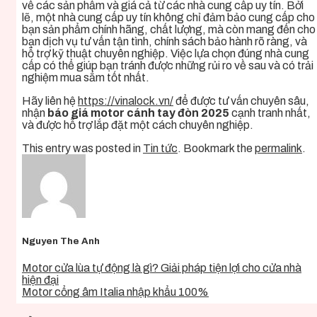
về các sản phẩm và giá cả từ các nhà cung cấp uy tín. Bởi
lẽ, một nhà cung cấp uy tín không chỉ đảm bảo cung cấp cho
bạn sản phẩm chính hãng, chất lượng, mà còn mang đến cho
bạn dịch vụ tư vấn tận tình, chính sách bảo hành rõ ràng, và
hỗ trợ kỹ thuật chuyên nghiệp. Việc lựa chọn đúng nhà cung
cấp có thể giúp bạn tránh được những rủi ro về sau và có trải
nghiệm mua sắm tốt nhất.
Hãy liên hệ
https://vinalock.vn/
để được tư vấn chuyên sâu,
nhận
báo giá motor cánh tay đòn 2025
cạnh tranh nhất,
và được hỗ trợ lắp đặt một cách chuyên nghiệp.
This entry was posted in
Tin tức
. Bookmark the
permalink
.
Nguyen The Anh
Motor cửa lùa tự động là gì? Giải pháp tiện lợi cho cửa nhà
hiện đại
Motor cổng âm Italia nhập khẩu 100%