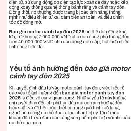
điện tử, sử dụng động cơ điện tạo lực xoắn để đẩy hoặc kéo
cổng xoay thông qua hệ thống bánh răng và cánh tay đòn.
Đồng thời, nó thường được trang bị các tính năng thông
minh như điều khiển từ xa, cảm biến an toàn, và điều chỉnh
tốc độ đóng mở.
Báo giá motor cánh tay đòn 2025
có thể dao động khá
lớn, từ khoảng 7.000.000 VND cho các dòng phổ thông đến
trên 40.000.000 VND cho các dòng cao cấp, tích hợp nhiều
tính năng hiện đại.
Yếu tố ảnh hưởng đến
báo giá motor
cánh tay đòn 2025
Khi quyết định đầu tư vào motor cánh tay đòn, việc hiểu rõ
các yếu tố ảnh hưởng đến
báo giá motor cánh tay đòn
2025
là điều vô cùng quan trọng. Những yếu tố này không
chỉ quyết định đến chi phí ban đầu mà còn ảnh hưởng đến
hiệu suất và độ bền của thiết bị trong quá trình sử dụng,
người tiêu dùng có thể đưa ra lựa chọn hợp lý, tối ưu hóa
khoản đầu tư và đảm bảo rằng sản phẩm phù hợp với nhu cầu
cụ thể của mình: