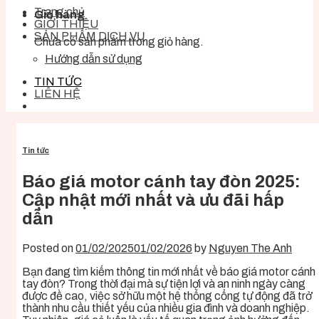
Trang chủ
Giỏ hàng
GIỚI THIỆU
SẢN PHẨM DỊCH VỤ
Chưa có sản phẩm trong giỏ hàng.
Hướng dẫn sử dụng
TIN TỨC
LIÊN HỆ
Tin tức
Báo giá motor cánh tay đòn 2025:
Cập nhật mới nhất và ưu đãi hấp
dẫn
Posted on
01/02/2025
01/02/2026
by
Nguyen The Anh
Bạn đang tìm kiếm thông tin mới nhất về báo giá motor cánh
tay đòn? Trong thời đại mà sự tiện lợi và an ninh ngày càng
được đề cao, việc sở hữu một hệ thống cổng tự động đã trở
thành nhu cầu thiết yếu của nhiều gia đình và doanh nghiệp.