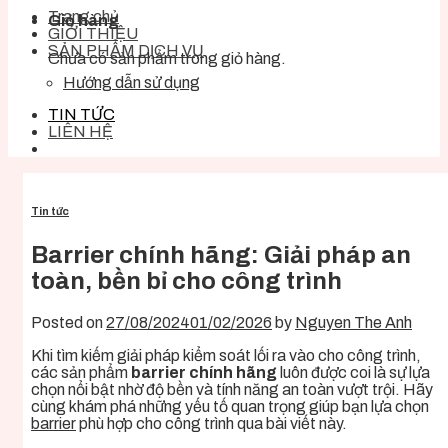
Trang chủ
Giỏ hàng
GIỚI THIỆU
SẢN PHẨM DỊCH VỤ
Chưa có sản phẩm trong giỏ hàng.
Hướng dẫn sử dụng
TIN TỨC
LIÊN HỆ
Tin tức
Barrier chính hãng: Giải pháp an
toàn, bền bỉ cho công trình
Posted on
27/08/2024
01/02/2026
by
Nguyen The Anh
Khi tìm kiếm giải pháp kiểm soát lối ra vào cho công trình,
các sản phẩm
barrier chính hãng
luôn được coi là sự lựa
chọn nổi bật nhờ độ bền và tính năng an toàn vượt trội. Hãy
cùng khám phá những yếu tố quan trọng giúp bạn lựa chọn
barrier
phù hợp cho công trình qua bài viết này.