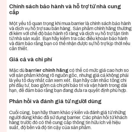
Chính sách bảo hành và hỗ trợ từ nhà cung
cấp
Một yếu tố quan trọng khi mua barrier là chính sách bảo hành
và dịch vụ hỗ trợ sau bán hàng. Sản phẩm chính hãng thường
đi kèm với chế độ bảo hành rõ ràng và dịch vụ hỗ trợ tận tình
từ nhà sản xuất. Bạn hãy kiểm tra các điều khoản bảo hành
và đảm bảo rằng bạn có thể nhận được sự hỗ trợ kịp thời nếu
cần thiết.
Giá cả và chi phí
Mặc dù
barrier chính hãng
có thể có mức giá cao hơn so
với sản phẩm không rõ nguồn gốc, nhưng giá cả không phải
là yếu tố duy nhất cần xem xét. Bạn hãy cân nhắc tổng chi
phí đầu tư, bao gồm cả chi phí bảo trì và vận hành trong dài
hạn, để đảm bảo rằng bạn đang đưa ra quyết định phù hợp.
Phản hồi và đánh giá từ người dùng
Cuối cùng, bạn hãy tham khảo ý kiến và đánh giá từ những
người dùng khác đã sử dụng barrier. Các phản hồi từ khách
hàng trước đó có thể cung cấp thông tin hữu ích về hiệu
suất, độ bền và độ tin cậy của sản phẩm.