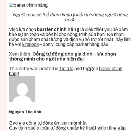
Người mua có thể tham khảo ý kiến từ những người dùng
trước
Việc lựa chọn
barrier chính hãng
là điều thiết yếu để đảm
bảo sự an toàn và bền bỉ cho công trình của bạn. Để nhận
được sản phẩm chất lượng và dịch vụ hỗ trợ tốt nhất, hãy liên
hệ với
Vinalock
– đơn vị cung cấp barrier hàng đầu.
Xem thêm:
Cổng tự động cho gia đình – lựa chọn
thông minh cho ngôi nhà hiện đại
This entry was posted in
Tin tức
and tagged
barier chính
hãng
.
Nguyen The Anh
Báo giá cổng tự động âm sàn mới nhất
Quy trình bảo trì cửa tự động chuẩn kỹ thuật giúp tăng gấp