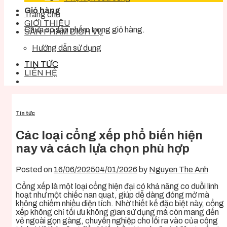
Giỏ hàng
Trang chủ
GIỚI THIỆU
Chưa có sản phẩm trong giỏ hàng.
SẢN PHẨM DỊCH VỤ
Hướng dẫn sử dụng
TIN TỨC
LIÊN HỆ
Tin tức
Các loại cổng xếp phổ biến hiện
nay và cách lựa chọn phù hợp
Posted on
16/06/2025
04/01/2026
by
Nguyen The Anh
Cổng xếp là một loại cổng hiện đại có khả năng co duỗi linh
hoạt như một chiếc nan quạt, giúp dễ dàng đóng mở mà
không chiếm nhiều diện tích. Nhờ thiết kế đặc biệt này, cổng
xếp không chỉ tối ưu không gian sử dụng mà còn mang đến
vẻ ngoài gọn gàng, chuyên nghiệp cho lối ra vào của công