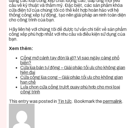
dạng các loại cổng xếp chất lượng cao, đáp ứng mọi yêu
cầu về kỹ thuật và thẩm mỹ. Đặc biệt, các sản phẩm khóa
cửa điện tử của chúng tôi có thể kết hợp hoàn hảo với hệ
thống cổng xếp tự động, tạo nên giải pháp an ninh toàn diện
cho công trình của bạn.
Hãy liên hệ với chúng tôi để được tư vấn chi tiết về sản phẩm
cổng xếp phù hợp nhất với nhu cầu và điều kiện sử dụng của
bạn.
Xem thêm:
Cổng mở cánh tay đòn là gì? Vì sao ngày càng phổ
biến?
Cửa lùa bán tự động – Giải pháp tối ưu cho không gian
hiện đại
Cửa cổng lùa cong – Giải pháp tối ưu cho không gian
hạn chế
Lựa chọn cửa cổng trượt quay phù hợp cho mọi loại
công trình
This entry was posted in
Tin tức
. Bookmark the
permalink
.