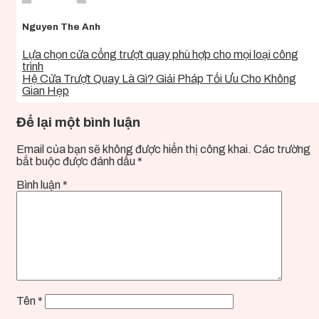
Nguyen The Anh
Lựa chọn cửa cổng trượt quay phù hợp cho mọi loại công
trình
Hệ Cửa Trượt Quay Là Gì? Giải Pháp Tối Ưu Cho Không
Gian Hẹp
Để lại một bình luận
Email của bạn sẽ không được hiển thị công khai.
Các trường
bắt buộc được đánh dấu
*
Bình luận
*
Tên
*