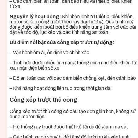
– Các cảm biến an toàn, đèn báo hiệu và thiết bị điều khiển
từ xa
Nguyên lý hoạt động:
Khi nhận lệnh từ thiết bị điều khiển,
motor sẽ kéo cổng trượt theo ray dẫn hướng. Quá trình mở/
đóng được kiểm soát bởi bộ điều khiển trung tâm với các cài
đặt về tốc độ, lực kéo và các tính năng an toàn.
Ưu điểm nổi bật của cổng xếp trượt tự động:
– Vận hành êm ái, ổn định và chính xác
– Tích hợp được nhiều tính năng thông minh như điều khiển từ
xa, nhận diện biển số xe
– Độ an toàn cao với các cảm biến chống kẹt, đèn cảnh báo
– Khả năng hoạt động liên tục trong thời gian dài
Cổng xếp trượt thủ công
Cổng xếp trượt thủ công có cấu tạo đơn giản hơn, không sử
dụng motor điện:
– Hệ thống ray trượt được thiết kế tối ưu để giảm ma sát
– Các bánh xe có vòng bi để tăng độ trơn tru khi vận hành