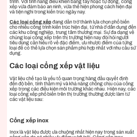
trình. Với tính năng điều khiển bằng tay hoặc tự động, cổng
xếp vừa đảm bảo an ninh, vừa thể hiện phong cách hiện đại
và tiện nghi trong kiến trúc ngày nay.
Các loại cổng xếp
đang dần trở thành lựa chọn phổ biến
cho nhiều công trình kiến trúc hiện đại, từ nhà ở dân dụng đến
các khu công nghiệp, trung tâm thương mại. Sự đa dạng về
chủng loại cổng xếp trên thị trường hiện nay đòi hỏi người
tiêu dùng cần hiểu rõ về đặc điểm, ưu nhược điểm của từng
loại để có thể lựa chọn sản phẩm phù hợp nhất với nhu cầu sử
dụng.
Các loại cổng xếp vật liệu
Vật liệu chế tạo là yếu tố quan trọng hàng đầu quyết định
đến độ bền, tính thẩm mỹ và khả năng chống chịu của cổng
xếp trong các điều kiện môi trường khác nhau. Hiện nay, các
loại cổng xếp phổ biến trên thị trường thường được làm từ
các vật liệu sau:
Cổng xếp inox
Inox là vật liệu được ưa chuộng nhất hiện nay trong sản xuất