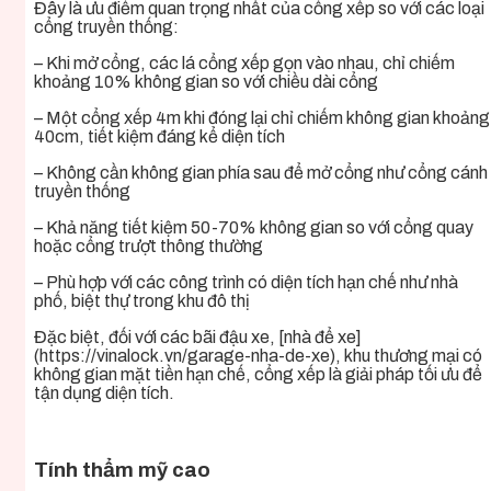
Đây là ưu điểm quan trọng nhất của cổng xếp so với các loại
cổng truyền thống:
– Khi mở cổng, các lá cổng xếp gọn vào nhau, chỉ chiếm
khoảng 10% không gian so với chiều dài cổng
– Một cổng xếp 4m khi đóng lại chỉ chiếm không gian khoảng
40cm, tiết kiệm đáng kể diện tích
– Không cần không gian phía sau để mở cổng như cổng cánh
truyền thống
– Khả năng tiết kiệm 50-70% không gian so với cổng quay
hoặc cổng trượt thông thường
– Phù hợp với các công trình có diện tích hạn chế như nhà
phố, biệt thự trong khu đô thị
Đặc biệt, đối với các bãi đậu xe, [nhà để xe]
(https://vinalock.vn/garage-nha-de-xe), khu thương mại có
không gian mặt tiền hạn chế, cổng xếp là giải pháp tối ưu để
tận dụng diện tích.
Tính thẩm mỹ cao