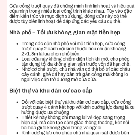
Cửa cổng trượt quay đã chứng minh tính linh hoạt và hiệu quả
của mình trong nhiều loại công trình khác nhau. Tùy vào đặc
điểm kiến trúc và mục đích sử dụng, dòng cửa này có thể
được tùy biến linh hoạt để đáp ứng các yêu cầu cụ thể.
Nhà phố – Tối ưu không gian mặt tiền hẹp
Trong các căn nhà phố với mặt tiền hẹp, cửa cổng
trượt quay 2 cánh với kích thước tiêu chuẩn khoảng
2×1.8m là lựa chọn phổ biến.
Loại cửa này không chiếm diện tích khi mở, cho phép
tận dụng tối đa không gian sân trước vốn đã hạn chế.
Nhờ cơ chế trượt, chủ nhà vẫn có thể bố trí các chậu
cây cảnh, ghế đá hay bàn trà gần cổng mà không lo
ngại việc cản trở đường mở của cửa.
Biệt thự và khu dân cư cao cấp
Đối với các biệt thự và khu dân cư cao cấp, cửa cổng
trượt quay 4 cánh kết hợp với kính cường lực đang là xu
hướng được ưa chuộng.
Thiết kế này không chỉ mang lại vẻ đẹp sang trọng,
hiện đại, mà còn tạo cảm giác thông thoáng, kết nối
hài hòa giữa không gian trong và ngoài.
Kính cường lực cho phép chủ nhà quan sát được bên