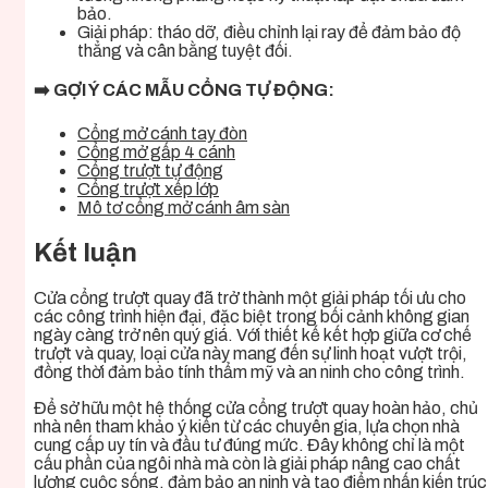
bảo.
Giải pháp: tháo dỡ, điều chỉnh lại ray để đảm bảo độ
thẳng và cân bằng tuyệt đối.
➡️ GỢI Ý CÁC MẪU CỔNG TỰ ĐỘNG:
Cổng mở cánh tay đòn
Cổng mở gấp 4 cánh
Cổng trượt tự động
Cổng trượt xếp lớp
Mô tơ cổng mở cánh âm sàn
Kết luận
Cửa cổng trượt quay đã trở thành một giải pháp tối ưu cho
các công trình hiện đại, đặc biệt trong bối cảnh không gian
ngày càng trở nên quý giá. Với thiết kế kết hợp giữa cơ chế
trượt và quay, loại cửa này mang đến sự linh hoạt vượt trội,
đồng thời đảm bảo tính thẩm mỹ và an ninh cho công trình.
Để sở hữu một hệ thống cửa cổng trượt quay hoàn hảo, chủ
nhà nên tham khảo ý kiến từ các chuyên gia, lựa chọn nhà
cung cấp uy tín và đầu tư đúng mức. Đây không chỉ là một
cấu phần của ngôi nhà mà còn là giải pháp nâng cao chất
lượng cuộc sống, đảm bảo an ninh và tạo điểm nhấn kiến trúc