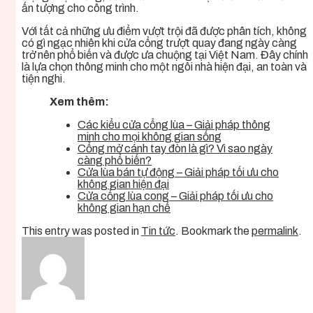
ấn tượng cho công trình.
Với tất cả những ưu điểm vượt trội đã được phân tích, không
có gì ngạc nhiên khi cửa cổng trượt quay đang ngày càng
trở nên phổ biến và được ưa chuộng tại Việt Nam. Đây chính
là lựa chọn thông minh cho một ngôi nhà hiện đại, an toàn và
tiện nghi.
Xem thêm:
Các kiểu cửa cổng lùa – Giải pháp thông
minh cho mọi không gian sống
Cổng mở cánh tay đòn là gì? Vì sao ngày
càng phổ biến?
Cửa lùa bán tự động – Giải pháp tối ưu cho
không gian hiện đại
Cửa cổng lùa cong – Giải pháp tối ưu cho
không gian hạn chế
This entry was posted in
Tin tức
. Bookmark the
permalink
.