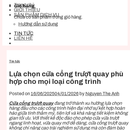
Trang chủ
Giỏ hàng
GIỚI THIỆU
SẢN PHẨM DỊCH VỤ
Chưa có sản phẩm trong giỏ hàng.
Hướng dẫn sử dụng
TIN TỨC
LIÊN HỆ
Tin tức
Lựa chọn cửa cổng trượt quay phù
hợp cho mọi loại công trình
Posted on
16/06/2025
04/01/2026
by
Nguyen The Anh
Cửa cổng trượt quay
đang trở thành xu hướng lựa chọn
hàng đầu cho các công trình hiện đại nhờ sự kết hợp hoàn
hảo giữa tính thẩm mỹ, tiện lợi và khả năng tiết kiệm không
gian tối ưu. Với thiết kế độc đáo cho phép cửa vừa trượt
ngang linh hoạt, vừa quay mở dễ dàng, cửa cổng trượt quay
không chỉ nâng cao trải nghiệm sử dụng mà còn đảm bảo