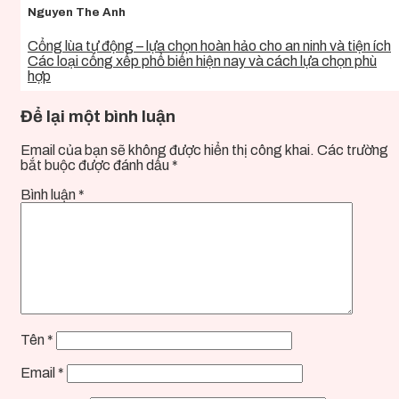
Nguyen The Anh
Cổng lùa tự động – lựa chọn hoàn hảo cho an ninh và tiện ích
Các loại cổng xếp phổ biến hiện nay và cách lựa chọn phù
hợp
Để lại một bình luận
Email của bạn sẽ không được hiển thị công khai.
Các trường
bắt buộc được đánh dấu
*
Bình luận
*
Tên
*
Email
*