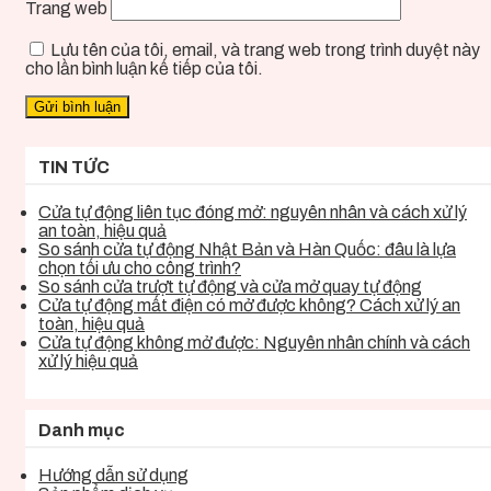
Trang web
Lưu tên của tôi, email, và trang web trong trình duyệt này
cho lần bình luận kế tiếp của tôi.
TIN TỨC
Cửa tự động liên tục đóng mở: nguyên nhân và cách xử lý
an toàn, hiệu quả
So sánh cửa tự động Nhật Bản và Hàn Quốc: đâu là lựa
chọn tối ưu cho công trình?
So sánh cửa trượt tự động và cửa mở quay tự động
Cửa tự động mất điện có mở được không? Cách xử lý an
toàn, hiệu quả
Cửa tự động không mở được: Nguyên nhân chính và cách
xử lý hiệu quả
Danh mục
Hướng dẫn sử dụng