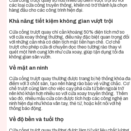
Cửa cổng trượt quay sở hữu nhiều ưu điểm vượt trội so với
các loại cửa cổng truyền thống, khiến nó trở thành lựa chọn
hàng đầu cho các công trình hiện đại.
Khả năng tiết kiệm không gian vượt trội
Cửa cổng trượt quay chỉ cần khoảng 50% diện tích mở so
với cửa xoay thông thường, điều này đặc biệt quan trọng đối
với những căn nhà có diện tích mặt tiền hạn chế. Cơ chế
trượt cho phép cửa di chuyển dọc theo tường rào thay vì
quét một hình cung lớn như cửa xoay, giúp tận dụng tối đa
không gian sân vườn.
Về mặt an ninh
Cửa cổng trượt quay thường được trang bị hệ thống khóa đa
điểm với 3 chốt sàn, tạo nên hàng rào bảo vệ vững chắc. Cơ
chế trượt cũng làm cho việc cạy phá cửa từ bên ngoài trở
nên khó khăn hơn nhiều so với cửa xoay truyền thống. Thêm
vào đó, nhiều mẫu cửa còn được tích hợp các công nghệ an
ninh hiện đại như khóa vân tay, thẻ từ, hoặc kết nối với hệ
thống báo động.
Về độ bền và tuổi thọ
Cửa cổng trượt quay thường được làm từ vật liệu chất lượng