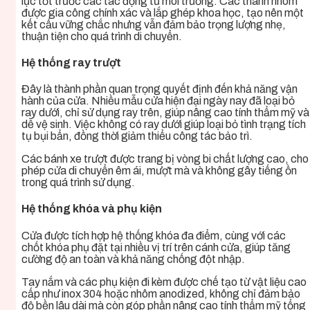
lực tốt trước các tác động từ môi trường. Các thanh nhôm
được gia công chính xác và lắp ghép khoa học, tạo nên một
kết cấu vững chắc nhưng vẫn đảm bảo trọng lượng nhẹ,
thuận tiện cho quá trình di chuyển.
Hệ thống ray trượt
Đây là thành phần quan trọng quyết định đến khả năng vận
hành của cửa. Nhiều mẫu cửa hiện đại ngày nay đã loại bỏ
ray dưới, chỉ sử dụng ray trên, giúp nâng cao tính thẩm mỹ và
dễ vệ sinh. Việc không có ray dưới giúp loại bỏ tình trạng tích
tụ bụi bẩn, đồng thời giảm thiểu công tác bảo trì.
Các bánh xe trượt được trang bị vòng bi chất lượng cao, cho
phép cửa di chuyển êm ái, mượt mà và không gây tiếng ồn
trong quá trình sử dụng.
Hệ thống khóa và phụ kiện
Cửa được tích hợp hệ thống khóa đa điểm, cùng với các
chốt khóa phụ đặt tại nhiều vị trí trên cánh cửa, giúp tăng
cường độ an toàn và khả năng chống đột nhập.
Tay nắm và các phụ kiện đi kèm được chế tạo từ vật liệu cao
cấp như inox 304 hoặc nhôm anodized, không chỉ đảm bảo
độ bền lâu dài mà còn góp phần nâng cao tính thẩm mỹ tổng