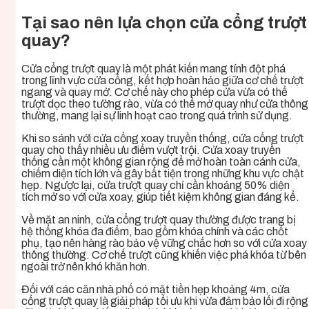
Tại sao nên lựa chọn cửa cổng trượt
quay?
Cửa cổng trượt quay là một phát kiến mang tính đột phá
trong lĩnh vực cửa cổng, kết hợp hoàn hảo giữa cơ chế trượt
ngang và quay mở. Cơ chế này cho phép cửa vừa có thể
trượt dọc theo tường rào, vừa có thể mở quay như cửa thông
thường, mang lại sự linh hoạt cao trong quá trình sử dụng.
Khi so sánh với cửa cổng xoay truyền thống, cửa cổng trượt
quay cho thấy nhiều ưu điểm vượt trội. Cửa xoay truyền
thống cần một không gian rộng để mở hoàn toàn cánh cửa,
chiếm diện tích lớn và gây bất tiện trong những khu vực chật
hẹp. Ngược lại, cửa trượt quay chỉ cần khoảng 50% diện
tích mở so với cửa xoay, giúp tiết kiệm không gian đáng kể.
Về mặt an ninh, cửa cổng trượt quay thường được trang bị
hệ thống khóa đa điểm, bao gồm khóa chính và các chốt
phụ, tạo nên hàng rào bảo vệ vững chắc hơn so với cửa xoay
thông thường. Cơ chế trượt cũng khiến việc phá khóa từ bên
ngoài trở nên khó khăn hơn.
Đối với các căn nhà phố có mặt tiền hẹp khoảng 4m, cửa
cổng trượt quay là giải pháp tối ưu khi vừa đảm bảo lối đi rộng