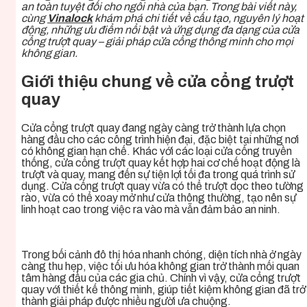
an toàn tuyệt đối cho ngôi nhà của bạn. Trong bài viết này,
cùng
Vinalock
khám phá chi tiết về cấu tạo, nguyên lý hoạt
động, những ưu điểm nổi bật và ứng dụng đa dạng của cửa
cổng trượt quay – giải pháp cửa cổng thông minh cho mọi
không gian.
Giới thiệu chung về cửa cổng trượt
quay
Cửa cổng trượt quay đang ngày càng trở thành lựa chọn
hàng đầu cho các công trình hiện đại, đặc biệt tại những nơi
có không gian hạn chế. Khác với các loại cửa cổng truyền
thống, cửa cổng trượt quay kết hợp hai cơ chế hoạt động là
trượt và quay, mang đến sự tiện lợi tối đa trong quá trình sử
dụng. Cửa cổng trượt quay vừa có thể trượt dọc theo tường
rào, vừa có thể xoay mở như cửa thông thường, tạo nên sự
linh hoạt cao trong việc ra vào mà vẫn đảm bảo an ninh.
Trong bối cảnh đô thị hóa nhanh chóng, diện tích nhà ở ngày
càng thu hẹp, việc tối ưu hóa không gian trở thành mối quan
tâm hàng đầu của các gia chủ. Chính vì vậy, cửa cổng trượt
quay với thiết kế thông minh, giúp tiết kiệm không gian đã trở
thành giải pháp được nhiều người ưa chuộng.