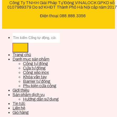
Công Ty TNHH Giải Pháp Tự Động VINALOCK GPKD số:
0107989379 Do sở KHĐT Thành Phố Hà Nội cấp năm 2017
Điện thoại:088.888.3356
Trang chủ
Danh mục sản phẩm
Cổng tự động
Cửa tự động
Cổng xếp inox
Khóa vân tay
Barrier tự động
Phụ kiện cửa cổng
Giới thiệu
Sản phẩm dịch vụ
Hướng dẫn sử dụng
Tin tức
Liên hệ
Giỏ hàng