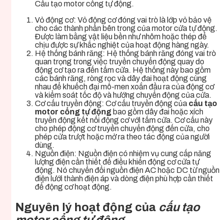
Cấu tạo motor cổng tự động.
Vỏ động cơ: Vỏ động cơ đóng vai trò là lớp vỏ bảo vệ
cho các thành phần bên trong của motor cửa tự động.
Được làm bằng vật liệu bền như nhôm hoặc thép để
chịu được sự khắc nghiệt của hoạt động hàng ngày.
Hệ thống bánh răng: Hệ thống bánh răng đóng vai trò
quan trọng trong việc truyền chuyển động quay do
động cơ tạo ra đến tấm cửa. Hệ thống này bao gồm
các bánh răng, ròng rọc và dây đai hoạt động cùng
nhau để khuếch đại mô-men xoắn đầu ra của động cơ
và kiểm soát tốc độ và hướng chuyển động của cửa.
Cơ cấu truyền động: Cơ cấu truyền động của
cấu tạo
motor cổng tự động
bao gồm dây đai hoặc xích
truyền động kết nối động cơ với tấm cửa. Cơ cấu này
cho phép động cơ truyền chuyển động đến cửa, cho
phép cửa trượt hoặc mở ra theo tác động của người
dùng.
Nguồn điện: Nguồn điện có nhiệm vụ cung cấp năng
lượng điện cần thiết để điều khiển động cơ cửa tự
động. Nó chuyển đổi nguồn điện AC hoặc DC từ nguồn
điện lưới thành điện áp và dòng điện phù hợp cần thiết
để động cơ hoạt động.
Nguyên lý hoạt động của
cấu tạo
motor cổng tự động