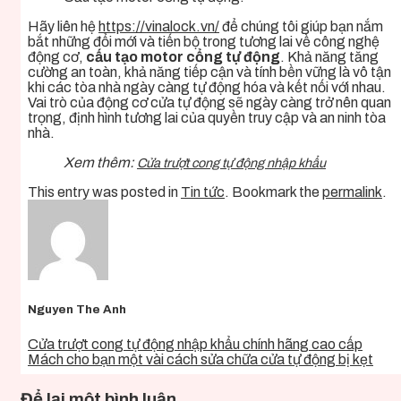
Hãy liên hệ
https://vinalock.vn/
để chúng tôi giúp bạn nắm
bắt những đổi mới và tiến bộ trong tương lai về công nghệ
động cơ,
cấu tạo motor cổng tự động
. Khả năng tăng
cường an toàn, khả năng tiếp cận và tính bền vững là vô tận
khi các tòa nhà ngày càng tự động hóa và kết nối với nhau.
Vai trò của động cơ cửa tự động sẽ ngày càng trở nên quan
trọng, định hình tương lai của quyền truy cập và an ninh tòa
nhà.
Xem thêm:
Cửa trượt cong tự động nhập khẩu
This entry was posted in
Tin tức
. Bookmark the
permalink
.
Nguyen The Anh
Cửa trượt cong tự động nhập khẩu chính hãng cao cấp
Mách cho bạn một vài cách sửa chữa cửa tự động bị kẹt
Để lại một bình luận