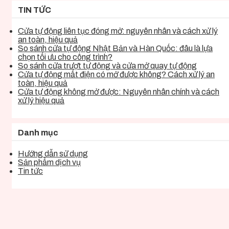
TIN TỨC
Cửa tự động liên tục đóng mở: nguyên nhân và cách xử lý
an toàn, hiệu quả
So sánh cửa tự động Nhật Bản và Hàn Quốc: đâu là lựa
chọn tối ưu cho công trình?
So sánh cửa trượt tự động và cửa mở quay tự động
Cửa tự động mất điện có mở được không? Cách xử lý an
toàn, hiệu quả
Cửa tự động không mở được: Nguyên nhân chính và cách
xử lý hiệu quả
Danh mục
Hướng dẫn sử dụng
Sản phẩm dịch vụ
Tin tức