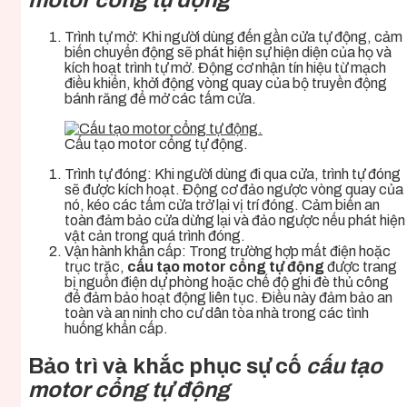
Trình tự mở: Khi người dùng đến gần cửa tự động, cảm
biến chuyển động sẽ phát hiện sự hiện diện của họ và
kích hoạt trình tự mở. Động cơ nhận tín hiệu từ mạch
điều khiển, khởi động vòng quay của bộ truyền động
bánh răng để mở các tấm cửa.
Cấu tạo motor cổng tự động.
Trình tự đóng: Khi người dùng đi qua cửa, trình tự đóng
sẽ được kích hoạt. Động cơ đảo ngược vòng quay của
nó, kéo các tấm cửa trở lại vị trí đóng. Cảm biến an
toàn đảm bảo cửa dừng lại và đảo ngược nếu phát hiện
vật cản trong quá trình đóng.
Vận hành khẩn cấp: Trong trường hợp mất điện hoặc
trục trặc,
cấu tạo motor cổng tự động
được trang
bị nguồn điện dự phòng hoặc chế độ ghi đè thủ công
để đảm bảo hoạt động liên tục. Điều này đảm bảo an
toàn và an ninh cho cư dân tòa nhà trong các tình
huống khẩn cấp.
Bảo trì và khắc phục sự cố
cấu tạo
motor cổng tự động