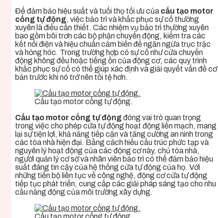
Để đảm bảo hiệu suất và tuổi thọ tối ưu của
cấu tạo motor
cổng tự động
, việc bảo trì và khắc phục sự cố thường
xuyên là điều cần thiết. Các nhiệm vụ bảo trì thường xuyên
bao gồm bôi trơn các bộ phận chuyển động, kiểm tra các
kết nối điện và hiệu chuẩn cảm biến để ngăn ngừa trục trặc
và hỏng hóc. Trong trường hợp có sự cố như cửa chuyển
động không đều hoặc tiếng ồn của động cơ, các quy trình
khắc phục sự cố có thể giúp xác định và giải quyết vấn đề cơ
bản trước khi nó trở nên tồi tệ hơn.
Cấu tạo motor cổng tự động.
Cấu tạo motor cổng tự động
đóng vai trò quan trọng
trong việc cho phép cửa tự động hoạt động liền mạch, mang
lại sự tiện lợi, khả năng tiếp cận và tăng cường an ninh trong
các tòa nhà hiện đại. Bằng cách hiểu cấu trúc phức tạp và
nguyên lý hoạt động của các động cơ này, chủ tòa nhà,
người quản lý cơ sở và nhân viên bảo trì có thể đảm bảo hiệu
suất đáng tin cậy của hệ thống cửa tự động của họ. Với
những tiến bộ liên tục về công nghệ, động cơ cửa tự động
tiếp tục phát triển, cung cấp các giải pháp sáng tạo cho nhu
cầu năng động của môi trường xây dựng.
Cấu tạo motor cổng tự động.