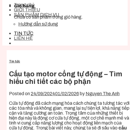
Trang chủ
Giỏ hàng
GIỚI THIỆU
SẢN PHẨM DỊCH VỤ
Chưa có sản phẩm trong giỏ hàng.
Hướng dẫn sử dụng
TIN TỨC
LIÊN HỆ
Tin tức
Cấu tạo motor cổng tự động – Tìm
hiểu chi tiết các bộ phận
Posted on
24/09/2024
01/02/2026
by
Nguyen The Anh
Cửa tự động đã cách mạng hóa cách chúng ta tương tác với
các tòa nhà và không gian, mang lại sự tiện lợi, khả năng tiếp
cận và tăng cường an toàn. Trọng tâm của những thiết bị
hiện đại này là động cơ cửa tự động, một cơ chế mạnh mẽ và
tinh vi cung cấp năng lượng cho hoạt động liền mạch của
cửa tự động. Trong bài viết này, chúng ta sẽ đi sâu vào
cấu