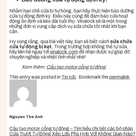
Nhằm hạn chế cửa bị hư hỏng, bạn hãy thực hiện bảo dưỡng
cửa tự động định kỳ. Điều này cũng để đảm bảo cửa hoạt
động ổn định và kéo dài tuổi thọ. Vinalock sẽ là một trong
những đơn vị cung cấp dịch vụ sửa chữa tốt nhất khi bạn
cần.
Hy vọng rằng, qua bài viết này, bạn sẽ biết cách
sửa chữa
cửa tự động bị kẹt.
Trong trường hợp không thể tự sửa,
hãy liên hệ ngay tới
vinalock.com
để nhận được sự giúp đỡ
chuyên nghiệp và nhiệt tình nhất nhé!
Xem thêm:
Cấu tạo motor cổng tự động
This entry was posted in
Tin tức
. Bookmark the
permalink
.
Nguyen The Anh
Cấu tạo motor cổng tự động – Tìm hiểu chi tiết các bộ phận
Cửa Trượt Tự Động Xếp Lớp Phù Hợp Với Không Gian Nào?