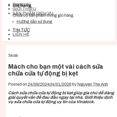
Trang chủ
Giỏ hàng
GIỚI THIỆU
SẢN PHẨM DỊCH VỤ
Chưa có sản phẩm trong giỏ hàng.
Hướng dẫn sử dụng
TIN TỨC
LIÊN HỆ
Tin tức
Mách cho bạn một vài cách sửa
chữa cửa tự động bị kẹt
Posted on
24/09/2024
04/01/2026
by
Nguyen The Anh
Cách sửa chữa cửa tự động bị kẹt giúp gia chủ dễ dàng
giải quyết vấn đề đau đầu ngay tại nhà. Giới thiệu dịch
vụ sửa chữa cửa tự động uy tín của Vinalock.