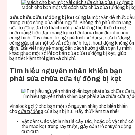
Mách cho bạn một vài cách sửa chữa cửa tự động bị k
Sửa chữa cửa tự động bị kẹt
cũng là một vấn đề nhức đầu
trong cuộc sống của nhiều người. Không thể phủ nhận rằng
cửa tự động đã trở thành một phần không thể thiếu trong
cuộc sống hiện đại, mang lại sự tiện lợi và hiện đại cho các
công trình. Tuy nhiên, trong quá trình sử dụng, cửa tự động
cũng gặp phải một số vấn đề như bị kẹt, hoạt động không ổn
định. Bài viết này sẽ mang đến cách hướng dẫn bạn tự mình
khắc phục một số lỗi cơ bản của cửa tự động bị kẹt, giúp
bạn tiết kiệm thời gian và chi phí.
Tìm hiểu nguyên nhân khiến bạn
phải sửa chữa cửa tự động bị kẹt
Tìm hiểu nguyên nhân khiến bạn phải sửa chữa cửa tự đ
Vinalock gợi ý cho bạn một số nguyên nhân phổ biến khiến
cho
cửa tự động
của bạn bị hư. Hãy thử kiểm tra nhé!
Vật cản: Các vật lạ như lá cây, rác, hoặc đồ vật nhỏ có
thể mắc kẹt trong ray trượt, gây cản trở chuyển động
của cửa.