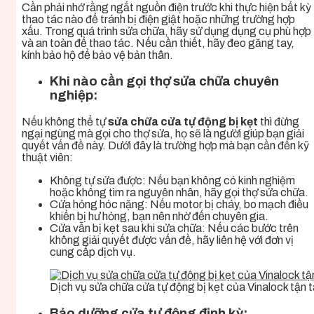
Cần phải nhớ rằng ngắt nguồn điện trước khi thực hiện bất kỳ
thao tác nào để tránh bị điện giật hoặc những trường hợp
xấu. Trong quá trình sửa chữa, hãy sử dụng dụng cụ phù hợp
và an toàn để thao tác. Nếu cần thiết, hãy đeo găng tay,
kính bảo hộ để bảo vệ bản thân.
Khi nào cần gọi thợ sửa chữa chuyên
nghiệp:
Nếu không thể tự
sửa chữa cửa tự động bị kẹt
thì đừng
ngại ngùng mà gọi cho thợ sửa, họ sẽ là người giúp bạn giải
quyết vấn đề này. Dưới đây là trường hợp mà bạn cần đến kỹ
thuật viên:
Không tự sửa được: Nếu bạn không có kinh nghiệm
hoặc không tìm ra nguyên nhân, hãy gọi thợ sửa chữa.
Cửa hỏng hóc nặng: Nếu motor bị cháy, bo mạch điều
khiển bị hư hỏng, bạn nên nhờ đến chuyên gia.
Cửa vẫn bị kẹt sau khi sửa chữa: Nếu các bước trên
không giải quyết được vấn đề, hãy liên hệ với đơn vị
cung cấp dịch vụ.
Dịch vụ sửa chữa cửa tự động bị kẹt của Vinalock tận
Bảo dưỡng cửa tự động định kỳ: