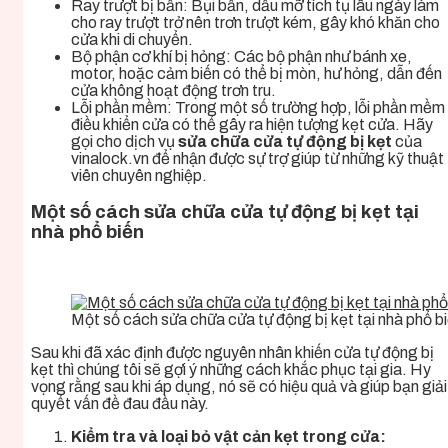
Ray trượt bị bẩn: Bụi bẩn, dầu mỡ tích tụ lâu ngày làm
cho ray trượt trở nên trơn trượt kém, gây khó khăn cho
cửa khi di chuyển.
Bộ phận cơ khí bị hỏng: Các bộ phận như bánh xe,
motor, hoặc cảm biến có thể bị mòn, hư hỏng, dẫn đến
cửa không hoạt động trơn tru.
Lỗi phần mềm: Trong một số trường hợp, lỗi phần mềm
điều khiển cửa có thể gây ra hiện tượng kẹt cửa. Hãy
gọi cho dịch vụ
sửa chữa cửa tự động bị kẹt
của
vinalock.vn để nhận được sự trợ giúp từ những kỹ thuật
viên chuyên nghiệp.
Một số cách sửa chữa cửa tự động bị kẹt tại
nhà phổ biến
Một số cách sửa chữa cửa tự động bị kẹt tại nhà phổ b
Sau khi đã xác định được nguyên nhân khiến cửa tự động bị
kẹt thì chúng tôi sẽ gợi ý những cách khắc phục tại gia. Hy
vọng rằng sau khi áp dụng, nó sẽ có hiệu quả và giúp bạn giải
quyết vấn đề đau đầu này.
Kiểm tra và loại bỏ vật cản kẹt trong cửa: