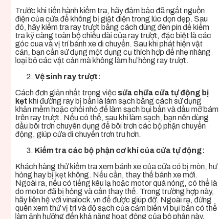
Trước khi tiến hành kiểm tra, hãy đảm bảo đã ngắt nguồn
điện của cửa để không bị giật điện trong lúc dọn dẹp. Sau
đó, hãy kiểm tra ray trượt bằng cách dùng đèn pin để kiểm
tra kỹ càng toàn bộ chiều dài của ray trượt, đặc biệt là các
góc cua và vị trí bánh xe di chuyển. Sau khi phát hiện vật
cản, bạn cần sử dụng một dụng cụ thích hợp để nhẹ nhàng
loại bỏ các vật cản mà không làm hư hỏng ray trượt.
Vệ sinh ray trượt:
Cách đơn giản nhất trong việc
sửa chữa cửa tự động bị
kẹt
khi đường ray bị bẩn là làm sạch bằng cách sử dụng
khăn mềm hoặc chổi nhỏ để làm sạch bụi bẩn và dầu mỡ bám
trên ray trượt. Nếu có thể, sau khi làm sạch, bạn nên dùng
dầu bôi trơn chuyên dụng để bôi trơn các bộ phận chuyển
động, giúp cửa di chuyển trơn tru hơn.
Kiểm tra các bộ phận cơ khí của cửa tự động:
Khách hàng thử kiểm tra xem bánh xe của cửa có bị mòn, hư
hỏng hay bị kẹt không. Nếu cần, thay thế bánh xe mới.
Ngoài ra, nếu có tiếng kêu lạ hoặc motor quá nóng, có thể là
do motor đã bị hỏng và cần thay thế. Trong trường hợp này,
hãy liên hệ với vinalock.vn để được giúp đỡ. Ngoài ra, đừng
quên xem thử vị trí và độ sạch của cảm biến vì bụi bẩn có thể
làm ảnh hưởng đến khả năng hoạt động của bộ phận này.