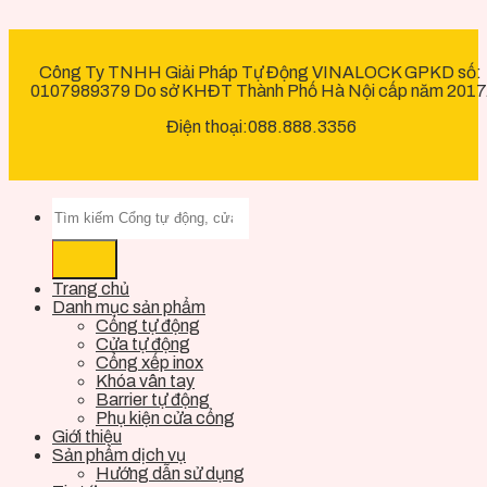
Công Ty TNHH Giải Pháp Tự Động VINALOCK GPKD số:
0107989379 Do sở KHĐT Thành Phố Hà Nội cấp năm 2017
Điện thoại:088.888.3356
Trang chủ
Danh mục sản phẩm
Cổng tự động
Cửa tự động
Cổng xếp inox
Khóa vân tay
Barrier tự động
Phụ kiện cửa cổng
Giới thiệu
Sản phẩm dịch vụ
Hướng dẫn sử dụng