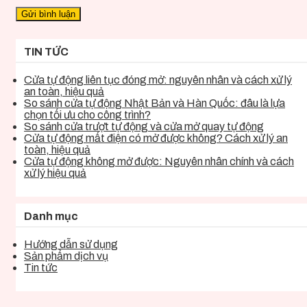
TIN TỨC
Cửa tự động liên tục đóng mở: nguyên nhân và cách xử lý
an toàn, hiệu quả
So sánh cửa tự động Nhật Bản và Hàn Quốc: đâu là lựa
chọn tối ưu cho công trình?
So sánh cửa trượt tự động và cửa mở quay tự động
Cửa tự động mất điện có mở được không? Cách xử lý an
toàn, hiệu quả
Cửa tự động không mở được: Nguyên nhân chính và cách
xử lý hiệu quả
Danh mục
Hướng dẫn sử dụng
Sản phẩm dịch vụ
Tin tức