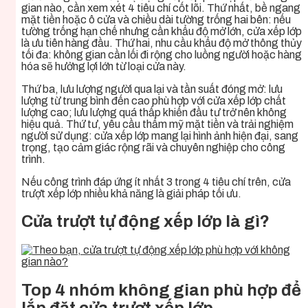
gian nào, cần xem xét 4 tiêu chí cốt lõi. Thứ nhất, bề ngang
mặt tiền hoặc ô cửa và chiều dài tường trống hai bên: nếu
tường trống hạn chế nhưng cần khẩu độ mở lớn, cửa xếp lớp
là ưu tiên hàng đầu. Thứ hai, nhu cầu khẩu độ mở thông thủy
tối đa: không gian cần lối đi rộng cho luồng người hoặc hàng
hóa sẽ hưởng lợi lớn từ loại cửa này.
Thứ ba, lưu lượng người qua lại và tần suất đóng mở: lưu
lượng từ trung bình đến cao phù hợp với cửa xếp lớp chất
lượng cao; lưu lượng quá thấp khiến đầu tư trở nên không
hiệu quả. Thứ tư, yêu cầu thẩm mỹ mặt tiền và trải nghiệm
người sử dụng: cửa xếp lớp mang lại hình ảnh hiện đại, sang
trọng, tạo cảm giác rộng rãi và chuyên nghiệp cho công
trình.
Nếu công trình đáp ứng ít nhất 3 trong 4 tiêu chí trên, cửa
trượt xếp lớp nhiều khả năng là giải pháp tối ưu.
Cửa trượt tự động xếp lớp là gì?
Top 4 nhóm không gian phù hợp để