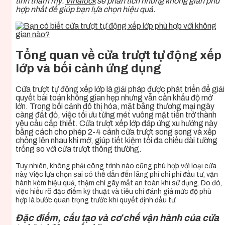
tính thẩm mỹ.
Vinalock
sẽ phân tích những không gian phù
hợp nhất để giúp bạn lựa chọn hiệu quả.
Tổng quan về cửa trượt tự động xếp
lớp và bối cảnh ứng dụng
Cửa trượt tự động xếp lớp là giải pháp được phát triển để giải
quyết bài toán không gian hẹp nhưng vẫn cần khẩu độ mở
lớn. Trong bối cảnh đô thị hóa, mặt bằng thương mại ngày
càng đắt đỏ, việc tối ưu từng mét vuông mặt tiền trở thành
yêu cầu cấp thiết. Cửa trượt xếp lớp đáp ứng xu hướng này
bằng cách cho phép 2-4 cánh cửa trượt song song và xếp
chồng lên nhau khi mở, giúp tiết kiệm tối đa chiều dài tường
trống so với cửa trượt thông thường.
Tuy nhiên, không phải công trình nào cũng phù hợp với loại cửa
này. Việc lựa chọn sai có thể dẫn đến lãng phí chi phí đầu tư, vận
hành kém hiệu quả, thậm chí gây mất an toàn khi sử dụng. Do đó,
việc hiểu rõ đặc điểm kỹ thuật và tiêu chí đánh giá mức độ phù
hợp là bước quan trọng trước khi quyết định đầu tư.
Đặc điểm, cấu tạo và cơ chế vận hành của cửa