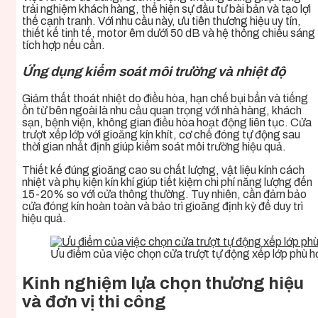
trải nghiệm khách hàng, thể hiện sự đầu tư bài bản và tạo lợi
thế cạnh tranh. Với nhu cầu này, ưu tiên thương hiệu uy tín,
thiết kế tinh tế, motor êm dưới 50 dB và hệ thống chiếu sáng
tích hợp nếu cần.
Ứng dụng kiểm soát môi trường và nhiệt độ
Giảm thất thoát nhiệt do điều hòa, hạn chế bụi bẩn và tiếng
ồn từ bên ngoài là nhu cầu quan trọng với nhà hàng, khách
sạn, bệnh viện, không gian điều hòa hoạt động liên tục. Cửa
trượt xếp lớp với gioăng kín khít, cơ chế đóng tự động sau
thời gian nhất định giúp kiểm soát môi trường hiệu quả.
Thiết kế đúng gioăng cao su chất lượng, vật liệu kính cách
nhiệt và phụ kiện kín khí giúp tiết kiệm chi phí năng lượng đến
15-20% so với cửa thông thường. Tuy nhiên, cần đảm bảo
cửa đóng kín hoàn toàn và bảo trì gioăng định kỳ để duy trì
hiệu quả.
Ưu điểm của việc chọn cửa trượt tự động xếp lớp phù h
Kinh nghiệm lựa chọn thương hiệu
và đơn vị thi công