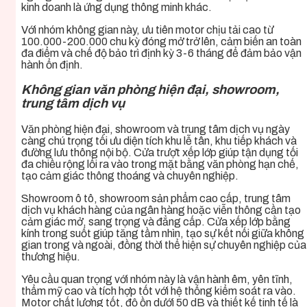
kinh doanh là ứng dụng thông minh khác.
Với nhóm không gian này, ưu tiên motor chịu tải cao từ
100.000-200.000 chu kỳ đóng mở trở lên, cảm biến an toàn
đa điểm và chế độ bảo trì định kỳ 3-6 tháng để đảm bảo vận
hành ổn định.
Không gian văn phòng hiện đại, showroom,
trung tâm dịch vụ
Văn phòng hiện đại, showroom và trung tâm dịch vụ ngày
càng chú trọng tối ưu diện tích khu lễ tân, khu tiếp khách và
đường lưu thông nội bộ. Cửa trượt xếp lớp giúp tận dụng tối
đa chiều rộng lối ra vào trong mặt bằng văn phòng hạn chế,
tạo cảm giác thông thoáng và chuyên nghiệp.
Showroom ô tô, showroom sản phẩm cao cấp, trung tâm
dịch vụ khách hàng của ngân hàng hoặc viễn thông cần tạo
cảm giác mở, sang trọng và đẳng cấp. Cửa xếp lớp bằng
kính trong suốt giúp tăng tầm nhìn, tạo sự kết nối giữa không
gian trong và ngoài, đồng thời thể hiện sự chuyên nghiệp của
thương hiệu.
Yêu cầu quan trọng với nhóm này là vận hành êm, yên tĩnh,
thẩm mỹ cao và tích hợp tốt với hệ thống kiểm soát ra vào.
Motor chất lượng tốt, độ ồn dưới 50 dB và thiết kế tinh tế là