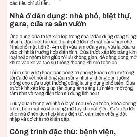
các tiêu chí ưu tiên.
Nhà ở dân dụng: nhà phố, biệt thự,
gara, cửa ra sân vườn
Ứng dụng cửa trượt xếp lớp trong nhà ở dân dụng đang tăng
nhanh, đặc biệt tại các thành phố lớn nơi mặt bằng hạn chế.
Nhà phố mặt tiền 3-4m cần vừa làm cửa gara, vừa là cửa ra
vào chính là trường hợp điển hình. Cửa trượt xếp lớp bằng kim
loại hoặc nhôm kính giúp tối ưu không gian, dễ dàng đóng mở
khi ra vào xe và tạo sự thông thoáng khi mở toàn bộ.
Lối ra sân vườn hoặc ban công từ phòng khách cần mở rộng
tối đa để kết nối không gian sống nhưng không còn tường
trống cho cửa trượt thường cũng là ứng dụng phổ biến. Cửa
trượt kính xếp lớp giúp tận dụng ánh sáng tự nhiên, mở rộng
tầm nhìn và tăng diện tích sử dụng linh hoạt.
Lưu ý quan trọng với nhà ở là yêu cầu về an toàn, khóa chống
trộm, bảo mật và khả năng mở tay khi mất điện. Cửa xếp lớp
cho nhà ở nên tích hợp khóa điện tử, cảm biến chống đột
nhập và cơ chế mở khẩn cấp.
Công trình đặc thù: bệnh viện,