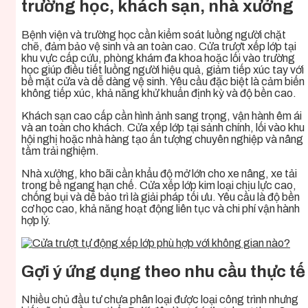
trường học, khách sạn, nhà xưởng
Bệnh viện và trường học cần kiểm soát luồng người chặt
chẽ, đảm bảo vệ sinh và an toàn cao. Cửa trượt xếp lớp tại
khu vực cấp cứu, phòng khám đa khoa hoặc lối vào trường
học giúp điều tiết luồng người hiệu quả, giảm tiếp xúc tay với
bề mặt cửa và dễ dàng vệ sinh. Yêu cầu đặc biệt là cảm biến
không tiếp xúc, khả năng khử khuẩn định kỳ và độ bền cao.
Khách sạn cao cấp cần hình ảnh sang trọng, vận hành êm ái
và an toàn cho khách. Cửa xếp lớp tại sảnh chính, lối vào khu
hội nghị hoặc nhà hàng tạo ấn tượng chuyên nghiệp và nâng
tầm trải nghiệm.
Nhà xưởng, kho bãi cần khẩu độ mở lớn cho xe nâng, xe tải
trong bề ngang hạn chế. Cửa xếp lớp kim loại chịu lực cao,
chống bụi và dễ bảo trì là giải pháp tối ưu. Yêu cầu là độ bền
cơ học cao, khả năng hoạt động liên tục và chi phí vận hành
hợp lý.
Gợi ý ứng dụng theo nhu cầu thực tế
Nhiều chủ đầu tư chưa phân loại được loại công trình nhưng