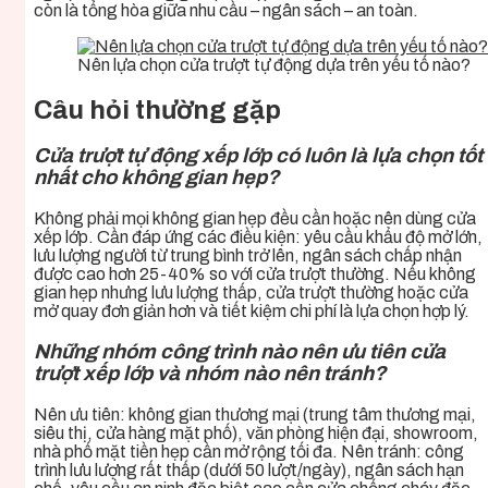
còn là tổng hòa giữa nhu cầu – ngân sách – an toàn.
Nên lựa chọn cửa trượt tự động dựa trên yếu tố nào?
Câu hỏi thường gặp
Cửa trượt tự động xếp lớp có luôn là lựa chọn tốt
nhất cho không gian hẹp?
Không phải mọi không gian hẹp đều cần hoặc nên dùng cửa
xếp lớp. Cần đáp ứng các điều kiện: yêu cầu khẩu độ mở lớn,
lưu lượng người từ trung bình trở lên, ngân sách chấp nhận
được cao hơn 25-40% so với cửa trượt thường. Nếu không
gian hẹp nhưng lưu lượng thấp, cửa trượt thường hoặc cửa
mở quay đơn giản hơn và tiết kiệm chi phí là lựa chọn hợp lý.
Những nhóm công trình nào nên ưu tiên cửa
trượt xếp lớp và nhóm nào nên tránh?
Nên ưu tiên: không gian thương mại (trung tâm thương mại,
siêu thị, cửa hàng mặt phố), văn phòng hiện đại, showroom,
nhà phố mặt tiền hẹp cần mở rộng tối đa. Nên tránh: công
trình lưu lượng rất thấp (dưới 50 lượt/ngày), ngân sách hạn