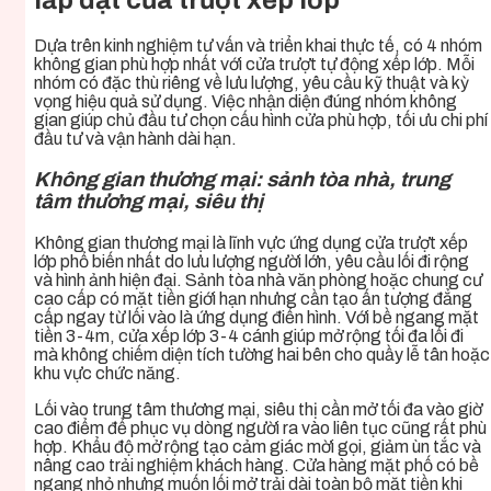
lắp đặt cửa trượt xếp lớp
Dựa trên kinh nghiệm tư vấn và triển khai thực tế, có 4 nhóm
không gian phù hợp nhất với cửa trượt tự động xếp lớp. Mỗi
nhóm có đặc thù riêng về lưu lượng, yêu cầu kỹ thuật và kỳ
vọng hiệu quả sử dụng. Việc nhận diện đúng nhóm không
gian giúp chủ đầu tư chọn cấu hình cửa phù hợp, tối ưu chi phí
đầu tư và vận hành dài hạn.
Không gian thương mại: sảnh tòa nhà, trung
tâm thương mại, siêu thị
Không gian thương mại là lĩnh vực ứng dụng cửa trượt xếp
lớp phổ biến nhất do lưu lượng người lớn, yêu cầu lối đi rộng
và hình ảnh hiện đại. Sảnh tòa nhà văn phòng hoặc chung cư
cao cấp có mặt tiền giới hạn nhưng cần tạo ấn tượng đẳng
cấp ngay từ lối vào là ứng dụng điển hình. Với bề ngang mặt
tiền 3-4m, cửa xếp lớp 3-4 cánh giúp mở rộng tối đa lối đi
mà không chiếm diện tích tường hai bên cho quầy lễ tân hoặc
khu vực chức năng.
Lối vào trung tâm thương mại, siêu thị cần mở tối đa vào giờ
cao điểm để phục vụ dòng người ra vào liên tục cũng rất phù
hợp. Khẩu độ mở rộng tạo cảm giác mời gọi, giảm ùn tắc và
nâng cao trải nghiệm khách hàng. Cửa hàng mặt phố có bề
ngang nhỏ nhưng muốn lối mở trải dài toàn bộ mặt tiền khi