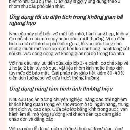
biết rõ nhu cầu cụ thể. Dưới đây là gợi ý ứng dụng theo 3
nhóm nhu cầu phổ biến nhất.
Ứng dụng tối ưu diện tích trong không gian bề
ngang hẹp
Nhu cầu này phổ biến với mặt tiền nhỏ, hành lang hẹp, không
đủ chỗ cho cửa mở quay hoặc cửa trượt thường. Ví dụ điển
hình là cửa chính nhà phố kiêm gara, lối vào cửa hàng nhỏ
nhưng muốn mở toàn bộ mặt tiền lúc bán hàng, hành lang kết
nối khu vực công cộng với không gian nội bộ trong tòa nhà.
Với nhu cầu này, ưu tiên cửa xếp lớp 3-4 cánh, cơ chế xếp về
1 hoặc 2 bên tùy bố cục, vật liệu nhôm kính hoặc thép kính
tùy mức độ bảo mật. Giải pháp này giúp tiết kiệm 30-40%
diện tích tường so với cửa trượt thông thường.
Ứng dụng nâng tầm hình ảnh thương hiệu
Nhu cầu tạo ấn tượng chuyên nghiệp, nâng cao trải nghiệm
khách hàng quan trọng với showroom ô tô, ngân hàng, trung
tâm dịch vụ cao cấp. Cửa xếp lớp bằng kính trong suốt, vận
hành êm ái, mở rộng tự động khi khách đến tạo cảm giác
chào đón và đẳng cấp.
Việc ra vào dễ dàng, cửa mở rộng thoáng đãng giúp tăng