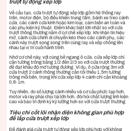
trượt tự động xếp lớp
Về cấu tạo, cửa trượt tự động xếp lớp gồm hệ thống ray
trên, motor điện, bộ điều khiển trung tâm, bánh xe treo cánh
cửa, các cánh cửa kính hoặc kim loại, cảm biến an toàn và
các phụ kiện kỹ thuật. Điểm khác biệt lớn nhất so với cửa
trượt thông thường nằm ở cơ chế xếp lớp: khi nhận tín hiệu
mở, cánh cửa chính di chuyển kéo theo các cánh phụ, các
cánh này trượt song song trên cùng ray và xếp chồng lên
nhau tại vị trí cuối hành trình.
Nhờ cơ chế này, với cùng bề ngang ô cửa, cửa xếp lớp chỉ
cần tường trống bằng 1/2 đến 2/3 so với cửa trượt thường
để đạt khẩu độ mở tương đương. Ví dụ, ô cửa rộng 3m với
cửa trượt 2 cánh thông thường cần tối thiểu 1,5m tường
trống mỗi bên, trong khi cửa xếp lớp 4 cánh chỉ cần khoảng
0,8-1m.
Tuy nhiên, do số lượng cánh nhiều và cơ cấu phức tạp hơn,
motor và ray phải chịu tải lớn hơn, đòi hỏi chất lượng linh kiện
cao và bảo trì định kỳ kỹ lưỡng hơn so với cửa trượt thường.
Tiêu chí cốt lõi nhận diện không gian phù hợp
để lắp cửa trượt xếp lớp
Để đánh giá cửa trượt tự động xếp lớp phù hợp với không