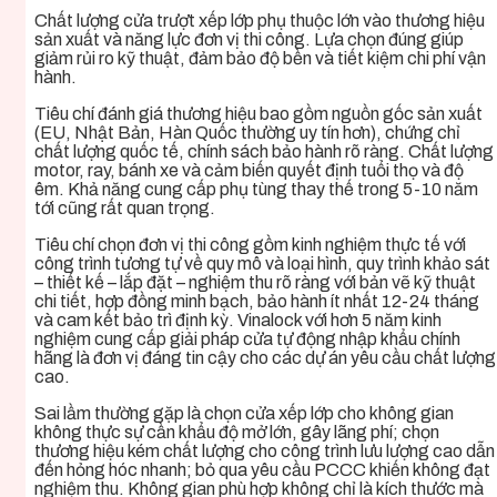
Chất lượng cửa trượt xếp lớp phụ thuộc lớn vào thương hiệu
sản xuất và năng lực đơn vị thi công. Lựa chọn đúng giúp
giảm rủi ro kỹ thuật, đảm bảo độ bền và tiết kiệm chi phí vận
hành.
Tiêu chí đánh giá thương hiệu bao gồm nguồn gốc sản xuất
(EU, Nhật Bản, Hàn Quốc thường uy tín hơn), chứng chỉ
chất lượng quốc tế, chính sách bảo hành rõ ràng. Chất lượng
motor, ray, bánh xe và cảm biến quyết định tuổi thọ và độ
êm. Khả năng cung cấp phụ tùng thay thế trong 5-10 năm
tới cũng rất quan trọng.
Tiêu chí chọn đơn vị thi công gồm kinh nghiệm thực tế với
công trình tương tự về quy mô và loại hình, quy trình khảo sát
– thiết kế – lắp đặt – nghiệm thu rõ ràng với bản vẽ kỹ thuật
chi tiết, hợp đồng minh bạch, bảo hành ít nhất 12-24 tháng
và cam kết bảo trì định kỳ. Vinalock với hơn 5 năm kinh
nghiệm cung cấp giải pháp cửa tự động nhập khẩu chính
hãng là đơn vị đáng tin cậy cho các dự án yêu cầu chất lượng
cao.
Sai lầm thường gặp là chọn cửa xếp lớp cho không gian
không thực sự cần khẩu độ mở lớn, gây lãng phí; chọn
thương hiệu kém chất lượng cho công trình lưu lượng cao dẫn
đến hỏng hóc nhanh; bỏ qua yêu cầu PCCC khiến không đạt
nghiệm thu. Không gian phù hợp không chỉ là kích thước mà