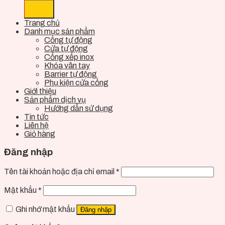
Trang chủ
Danh mục sản phẩm
Cổng tự động
Cửa tự động
Cổng xếp inox
Khóa vân tay
Barrier tự động
Phụ kiện cửa cổng
Giới thiệu
Sản phẩm dịch vụ
Hướng dẫn sử dụng
Tin tức
Liên hệ
Giỏ hàng
Đăng nhập
Tên tài khoản hoặc địa chỉ email
*
Mật khẩu
*
Ghi nhớ mật khẩu
Đăng nhập