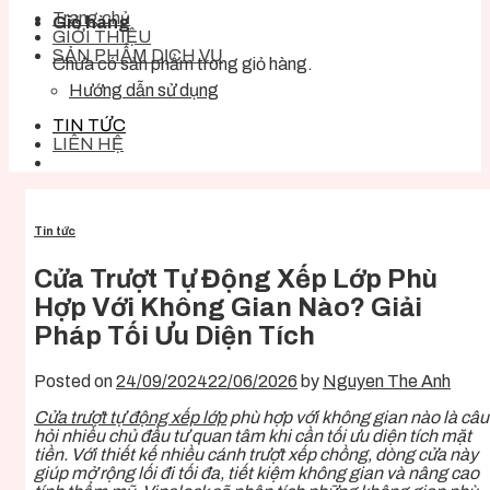
Trang chủ
Giỏ hàng
GIỚI THIỆU
SẢN PHẨM DỊCH VỤ
Chưa có sản phẩm trong giỏ hàng.
Hướng dẫn sử dụng
TIN TỨC
LIÊN HỆ
Tin tức
Cửa Trượt Tự Động Xếp Lớp Phù
Hợp Với Không Gian Nào? Giải
Pháp Tối Ưu Diện Tích
Posted on
24/09/2024
22/06/2026
by
Nguyen The Anh
Cửa trượt tự động xếp lớp
phù hợp với không gian nào là câu
hỏi nhiều chủ đầu tư quan tâm khi cần tối ưu diện tích mặt
tiền. Với thiết kế nhiều cánh trượt xếp chồng, dòng cửa này
giúp mở rộng lối đi tối đa, tiết kiệm không gian và nâng cao