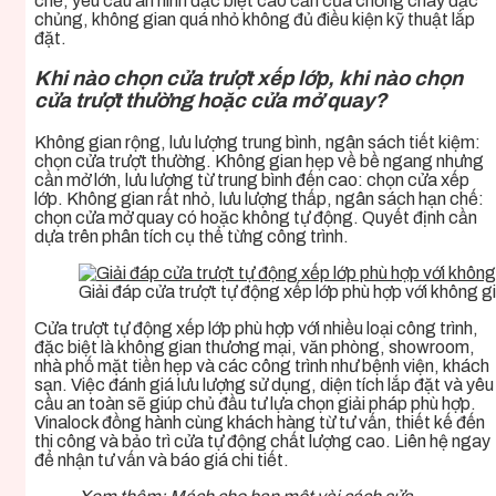
chế, yêu cầu an ninh đặc biệt cao cần cửa chống cháy đặc
chủng, không gian quá nhỏ không đủ điều kiện kỹ thuật lắp
đặt.
Khi nào chọn cửa trượt xếp lớp, khi nào chọn
cửa trượt thường hoặc cửa mở quay?
Không gian rộng, lưu lượng trung bình, ngân sách tiết kiệm:
chọn cửa trượt thường. Không gian hẹp về bề ngang nhưng
cần mở lớn, lưu lượng từ trung bình đến cao: chọn cửa xếp
lớp. Không gian rất nhỏ, lưu lượng thấp, ngân sách hạn chế:
chọn cửa mở quay có hoặc không tự động. Quyết định cần
dựa trên phân tích cụ thể từng công trình.
Giải đáp cửa trượt tự động xếp lớp phù hợp với không g
Cửa trượt tự động xếp lớp phù hợp với nhiều loại công trình,
đặc biệt là không gian thương mại, văn phòng, showroom,
nhà phố mặt tiền hẹp và các công trình như bệnh viện, khách
sạn. Việc đánh giá lưu lượng sử dụng, diện tích lắp đặt và yêu
cầu an toàn sẽ giúp chủ đầu tư lựa chọn giải pháp phù hợp.
Vinalock đồng hành cùng khách hàng từ tư vấn, thiết kế đến
thi công và bảo trì cửa tự động chất lượng cao. Liên hệ ngay
để nhận tư vấn và báo giá chi tiết.