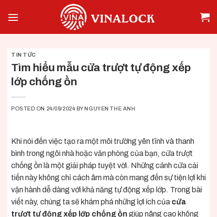
Skip
to
content
TIN TỨC
Tìm hiểu mẫu cửa trượt tự động xếp
lớp chống ồn
POSTED ON
24/09/2024
BY
NGUYEN THE ANH
Khi nói đến việc tạo ra một môi trường yên tĩnh và thanh
bình trong ngôi nhà hoặc văn phòng của bạn, cửa trượt
chống ồn là một giải pháp tuyệt vời. Những cánh cửa cải
tiến này không chỉ cách âm mà còn mang đến sự tiện lợi khi
vận hành dễ dàng với khả năng tự động xếp lớp. Trong bài
viết này, chúng ta sẽ khám phá những lợi ích của
cửa
trượt tự động xếp lớp
chống ồn
giúp nâng cao không