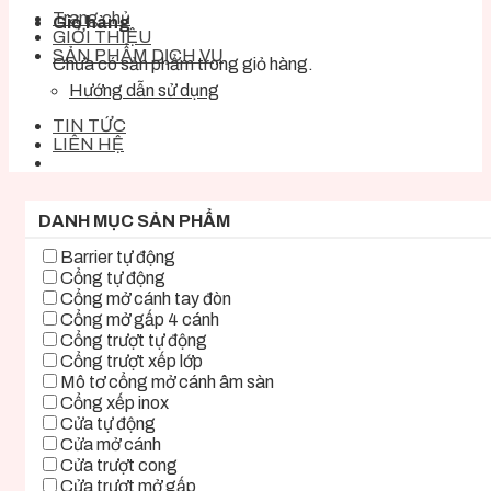
Trang chủ
Giỏ hàng
GIỚI THIỆU
SẢN PHẨM DỊCH VỤ
Chưa có sản phẩm trong giỏ hàng.
Hướng dẫn sử dụng
TIN TỨC
LIÊN HỆ
DANH MỤC SẢN PHẨM
Barrier tự động
Cổng tự động
Cổng mở cánh tay đòn
Cổng mở gấp 4 cánh
Cổng trượt tự động
Cổng trượt xếp lớp
Mô tơ cổng mở cánh âm sàn
Cổng xếp inox
Cửa tự động
Cửa mở cánh
Cửa trượt cong
Cửa trượt mở gấp