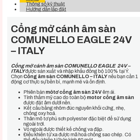
Thông số kỹ thuật
Hướng dẫn lắp đặt
Cổng mở cánh âm sàn
COMUNELLO EAGLE 24V
– ITALY
Cổng mở cánh âm sàn COMUNELLO EAGLE 24V –
ITALY
được sản xuất và nhập khẩu đồng bộ 100% tại Ý.
Chọn
Cổng âm sàn COMUNELLO – ITALY
nếu bạn cần 1
động cơ thực sự bền bỉ, mạnh mẽ và ổn định.
Phiên bản
môtơ cổng âm sàn 24V
êm ái.
Tính thẩm mỹ cao do toàn bộ
motor cổng âm sàn
được đặt âm dưới nền.
Kết cấu bằng nhôm đúc nguyên khối cứng, nhẹ,
chống oxy hoá.
Thân mô tơ phủ sơn polyester đặc biệt để sử dụng
ngoài trời.
Vỏ ngoài được thiết kế chống va đập.
Điều khiển từ xa được mã hoá chống sao chép. Có
thể điều khiển từ bán kính 60 mét.