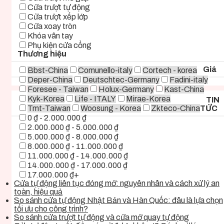
Cửa trượt tự động
Cửa trượt xếp lớp
Cửa xoay tròn
Khóa vân tay
Phụ kiện cửa cổng
Thương hiệu
Giá
Bbst-China
Comunello-italy
Cortech - korea
Deper-China
Deutschtec-Germany
Fadini-italy
Foresee - Taiwan
Holux-Germany
Kast-China
Kyk-Korea
Life - ITALY
Mirae-Korea
TIN
Tmt-Taiwan
Woosung - Korea
Zkteco-China
TỨC
0 ₫ - 2.000.000 ₫
2.000.000 ₫ - 5.000.000 ₫
5.000.000 ₫ - 8.000.000 ₫
8.000.000 ₫ - 11.000.000 ₫
11.000.000 ₫ - 14.000.000 ₫
14.000.000 ₫ - 17.000.000 ₫
17.000.000 ₫+
Cửa tự động liên tục đóng mở: nguyên nhân và cách xử lý an
toàn, hiệu quả
So sánh cửa tự động Nhật Bản và Hàn Quốc: đâu là lựa chọn
tối ưu cho công trình?
So sánh cửa trượt tự động và cửa mở quay tự động