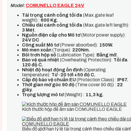
Model:
COMUNELLO EAGLE 24V
Tải trọng cánh cổng tối đa
(Max.gate leaf
weight) :
600 Kg.
Chiều dài cánh cổng tối đa
(Max.gate left length):
3 Mét
.
Nguồn điện cấp cho Mô tơ
(Motor power supply):
24V DC
Công suất Mô tơ
(Power absorbed):
150W.
Mô men xoắn
(Torque):
220Nm.
Bôi trơn hộp số
(Lubrication Type):
Bằng mỡ.
Bảo vệ quá nhiệt
(Overheating Protection):
Tối đa
120 độ C.
Nhiệt độ hoạt động ổn định
(Operating
temperature):
Từ -20 tới +50 độ C.
Cấp độ bảo vệ chuẩn EU
(Protection Class) :
IP67.
Thời gian mở góc 90 độ
(Time cover 90 độ) :
22
giây
.
Trọng lượng mô tơ
(Weight) :
11,3 kg.
Kích thước hộp để âm sàn COMUNELLO EAGLE
Biểu đồ giới hạn tỷ lệ tải trọng cánh theo chiều dà