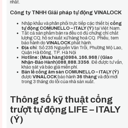
nhất.
Công ty TNHH Giải pháp tự động VINALOCK
Nhập khẩu và phân phối trực tiếp các thiết bị
cổng
tự động COMUNELLO – ITALY (Ý)
tại Việt Nam.
Tất cả sản phẩm bán ra đều có đủ chứng chỉ chất
lượng CQ, hồ sơ xuất xứ hàng hoá CQ. Phiếu, tem
bảo hành do
VINALOCK
phát hành.
Địa
chỉ
: Số 235 Nguyễn Văn Trỗi, Phường Mộ Lao,
Quận Hà Đông, TP. Hà Nội
Hotline: (Mua hàng)0984.166.968 / (Giao
Nhận-Bảo Hành)088.888.3356
. Để được tư vấn,
khảo sát và báo giá miễn phí.
Bản lề cổng âm sàn COMUNELLO – ITALY (Ý)
được
VINALOCK
bảo hành
36 tháng
và đổi mới
trong 3 tháng do lỗi của nhà sản xuất.
Thông số kỹ thuật cổng
trượt tự động LIFE – ITALY
(Ý)