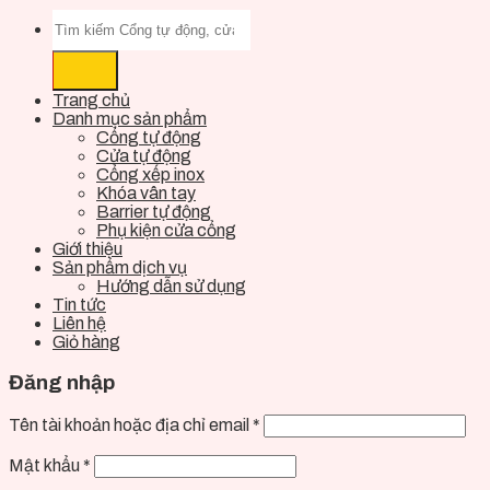
Trang chủ
Danh mục sản phẩm
Cổng tự động
Cửa tự động
Cổng xếp inox
Khóa vân tay
Barrier tự động
Phụ kiện cửa cổng
Giới thiệu
Sản phẩm dịch vụ
Hướng dẫn sử dụng
Tin tức
Liên hệ
Giỏ hàng
Đăng nhập
Tên tài khoản hoặc địa chỉ email
*
Mật khẩu
*