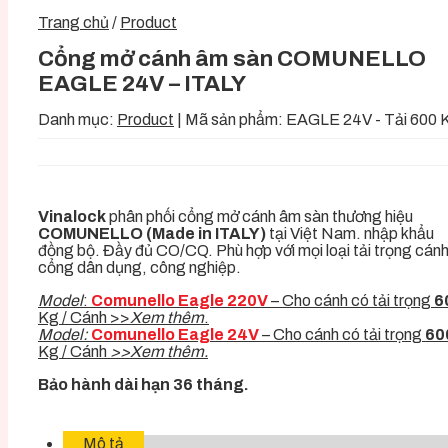
Trang chủ
/
Product
Cổng mở cánh âm sàn COMUNELLO
EAGLE 24V – ITALY
Danh mục:
Product
|
Mã sản phẩm:
EAGLE 24V - Tải 600 
Vinalock
phân phối cổng mở cánh âm sàn thương hiệu
COMUNELLO (Made in ITALY)
tại Việt Nam. nhập khẩu
đồng bộ. Đầy đủ CO/CQ. Phù hợp với mọi loại tải trọng cán
cổng dân dụng, công nghiệp.
Model
:
Comunello Eagle 220V
– Cho cánh có tải trọng
6
Kg / Cánh >>
Xem thêm
.
Model:
Comunello Eagle 24V
– Cho cánh có tải trọng
60
Kg / Cánh
>>Xem thêm.
Bảo hành dài hạn 36 tháng.
Mô tả