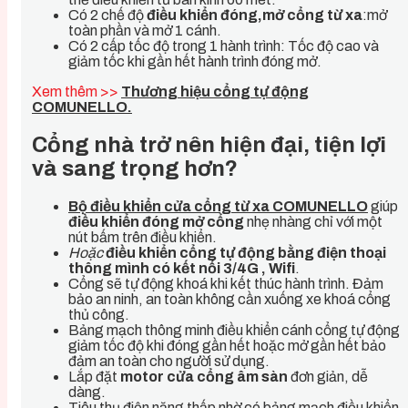
Có 2 chế độ
điều khiển đóng,mở cổng từ xa
:mở
toàn phần và mở 1 cánh.
Có 2 cấp tốc độ trong 1 hành trình: Tốc độ cao và
giảm tốc khi gần hết hành trình đóng mở.
Xem thêm >>
Thương hiệu cổng tự động
COMUNELLO.
Cổng nhà trở nên hiện đại, tiện lợi
và sang trọng hơn?
Bộ điều khiển cửa cổng từ xa COMUNELLO
giúp
điều khiển đóng mở cổng
nhẹ nhàng chỉ với một
nút bấm trên điều khiển.
Hoặc
điều khiển cổng tự động bằng điện thoại
thông mình có kết nối 3/4G , Wifi
.
Cổng sẽ tự động khoá khi kết thúc hành trình. Đảm
bảo an ninh, an toàn không cần xuống xe khoá cổng
thủ công.
Bảng mạch thông minh điều khiển cánh cổng tự động
giảm tốc độ khi đóng gần hết hoặc mở gần hết bảo
đảm an toàn cho người sử dụng.
Lắp đặt
motor cửa cổng âm sàn
đơn giản, dễ
dàng.
Tiêu thụ điện năng thấp nhờ có bảng mạch điều khiển