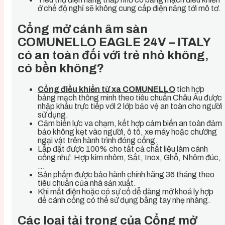
ở chế độ nghỉ sẽ không cung cấp điện năng tới mô tơ.
Cổng mở cánh âm sàn
COMUNELLO EAGLE 24V – ITALY
có an toàn đối với trẻ nhỏ không,
có bền không?
Cổng điều khiển từ xa COMUNELLO
tích hợp
bảng mạch thông minh theo tiêu chuẩn Châu Âu được
nhập khẩu trực tiếp với 2 lớp bảo vệ an toàn cho người
sử dụng.
Cảm biến lực va chạm, kết hợp cảm biến an toàn đảm
bảo không kẹt vào người, ô tô, xe máy hoặc chướng
ngại vật trên hành trình đóng cổng.
Lắp đặt được 100% cho tất cả chất liệu làm cánh
cổng như: Hợp kim nhôm, Sắt, Inox, Ghỗ, Nhôm đúc,
…
Sản phẩm được bảo hành chính hãng 36 tháng theo
tiêu chuẩn của nhà sản xuất.
Khi mất điện hoặc có sự cố dễ dàng mở khoá ly hợp
để cánh cổng có thể sử dụng bằng tay nhẹ nhàng.
Các loại tải trọng của Cổng mở