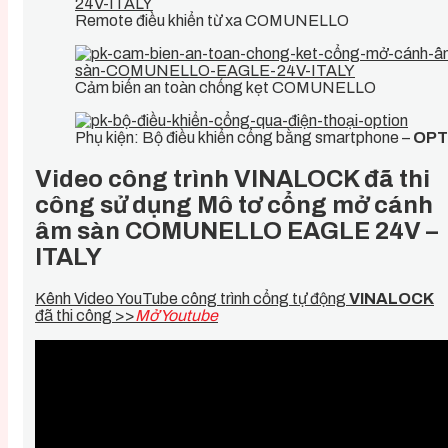
Remote điều khiển từ xa COMUNELLO
Cảm biến an toàn chống kẹt COMUNELLO
Phụ kiện: Bộ điều khiển cổng bằng smartphone –
OPT
Video công trình VINALOCK đã thi
công sử dụng Mô tơ cổng mở cánh
âm sàn COMUNELLO EAGLE 24V –
ITALY
Kênh Video YouTube công trình cổng tự động
VINALOCK
đã thi công >>
Mở Youtube