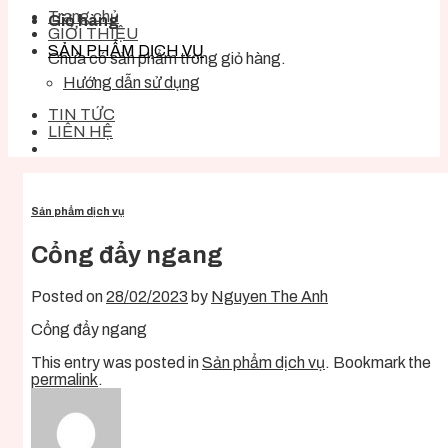
Trang chủ
Giỏ hàng
GIỚI THIỆU
SẢN PHẨM DỊCH VỤ
Chưa có sản phẩm trong giỏ hàng.
Hướng dẫn sử dụng
TIN TỨC
LIÊN HỆ
Sản phẩm dịch vụ
Cổng đẩy ngang
Posted on
28/02/2023
by
Nguyen The Anh
Cổng đẩy ngang
This entry was posted in
Sản phẩm dịch vụ
. Bookmark the
permalink
.