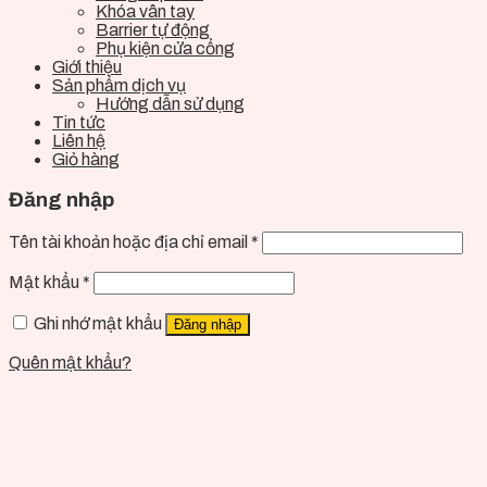
Khóa vân tay
Barrier tự động
Phụ kiện cửa cổng
Giới thiệu
Sản phẩm dịch vụ
Hướng dẫn sử dụng
Tin tức
Liên hệ
Giỏ hàng
Đăng nhập
Tên tài khoản hoặc địa chỉ email
*
Mật khẩu
*
Ghi nhớ mật khẩu
Đăng nhập
Quên mật khẩu?