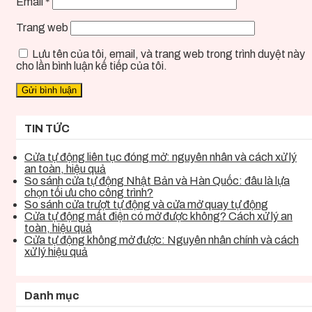
Email
*
Trang web
Lưu tên của tôi, email, và trang web trong trình duyệt này
cho lần bình luận kế tiếp của tôi.
TIN TỨC
Cửa tự động liên tục đóng mở: nguyên nhân và cách xử lý
an toàn, hiệu quả
So sánh cửa tự động Nhật Bản và Hàn Quốc: đâu là lựa
chọn tối ưu cho công trình?
So sánh cửa trượt tự động và cửa mở quay tự động
Cửa tự động mất điện có mở được không? Cách xử lý an
toàn, hiệu quả
Cửa tự động không mở được: Nguyên nhân chính và cách
xử lý hiệu quả
Danh mục