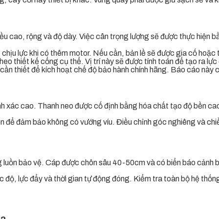
u cao, rộng và độ dày. Việc cân trọng lượng sẽ được thực hiện b
ng chịu lực khi có thêm motor. Nếu cần, bản lề sẽ được gia cố hoặ
o thiết kế cổng cụ thể. Vị trí này sẽ được tính toán để tạo ra lực
 cần thiết để kích hoạt chế độ bảo hành chính hãng. Báo cáo này 
ính xác cao. Thanh neo được cố định bằng hóa chất tạo độ bền ca
ện để đảm bảo không có vướng víu. Điều chỉnh góc nghiêng và chiều
g luồn bảo vệ. Cáp được chôn sâu 40-50cm và có biển báo cảnh 
ốc độ, lực đẩy và thời gian tự động đóng. Kiểm tra toàn bộ hệ th