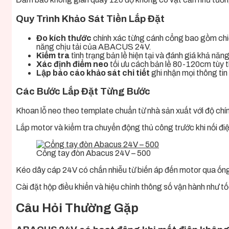
Quy Trình Khảo Sát Tiền Lắp Đặt
Đo kích thước
chính xác từng cánh cổng bao gồm chiề
năng chịu tải của ABACUS 24V.
Kiểm tra
tình trạng bản lề hiện tại và đánh giá khả nă
Xác định điểm neo
tối ưu cách bản lề 80-120cm tùy the
Lập báo cáo khảo sát chi tiết
ghi nhận mọi thông tin
Các Bước Lắp Đặt Từng Bước
Khoan lỗ neo theo template chuẩn từ nhà sản xuất với độ ch
Lắp motor và kiểm tra chuyển động thủ công trước khi nối đi
Cổng tay đòn Abacus 24V – 500
Kéo dây cáp 24V có chắn nhiễu từ biến áp đến motor qua ốn
Cài đặt hộp điều khiển và hiệu chỉnh thông số vận hành như t
Câu Hỏi Thường Gặp