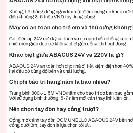
ABACUS 24V có hoạt động khi mất điện khôn
Không, hệ thống dừng ngay khi mất điện nhưng có khóa cơ khí 
điện khoảng 3-5 triệu VNĐ tùy dung lượng.
Máy có an toàn cho trẻ em và thú cưng không
Có, điện áp 24V cực kỳ an toàn và có cảm biến chống kẹp tự
nhiên nên giáo dục trẻ không chơi gần cổng khi hoạt động.
Khác biệt giữa ABACUS 24V và 220V là gì?
ABACUS 24V an toàn hơn cho nhà ở, tiết kiệm điện hơn 40%
hai đều có cùng độ bền và chất lượng.
Chi phí bảo trì hàng năm là bao nhiêu?
Trung bình 800k-1.5M VNĐ/năm cho bảo trì cơ bản bao gồm bô
Với sử dụng bình thường, 5-7 năm mới cần thay linh kiện lớn.
Nên chọn tay đòn hay cổng trượt?
Cổng mở cánh tay đòn COMUNELLO ABACUS 24V bền hơn, bảo 
cổng dưới 3m, tay đòn là lựa chọn tối ưu.