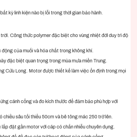
 kỳ linh kiện nào bị lỗi trong thời gian bảo hành.
ời. Công thức polymer đặc biệt cho vùng nhiệt đới duy trì độ
c động của muối và hóa chất trong không khí.
 này đặc biệt quan trọng trong mùa mưa miền Trung.
g Cửu Long. Motor được thiết kế làm việc ổn định trong mọi
 từng cánh cổng và đo kích thước để đảm bảo phù hợp với
 chiều sâu tối thiểu 50cm và bê tông mác 250 trở lên.
 lắp đặt gần motor với cáp có chắn nhiễu chuyên dụng.
không để đồ đạc cản trở hoạt động của cánh cổng.