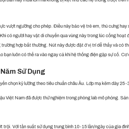
lực vượt ngưỡng cho phép. Điều này bảo vệ trẻ em, thú cưng hay x
o. Khi có người hay vật di chuyển qua vùng này trong lúc cổng hoạt
 trường hợp bất thường. Nút này được đặt ở vị trí dễ thấy và có 
ảo bạn luôn có thể ra vào ngay cả khi hệ thống điện gặp sự cố. C
0 Năm Sử Dụng
yển chọn kỹ lưỡng theo tiêu chuẩn châu Âu. Lớp mạ kẽm dày 25-30
ậu Việt Nam đã được thử nghiệm trong phòng lab mô phỏng. Sản p
ượt trội. Với tần suất sử dụng trung bình 10-15 lần/ngày của 