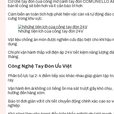
Cơ chế tay đòn của cổng mở cánh tay đòn COMUNELLO ABACUS
bản lề cổng sẽ bền hơn và ít cần bảo trì hơn.
Cảm biến an toàn tích hợp phát hiện vật cản và tự động đảo c
cưng trong khu vực.
Những tiện ích của cổng tay đòn 24V
Vật liệu chống ăn mòn được nghiên cứu đặc biệt cho khí hậu
dụng.
Chi phí vận hành thấp với điện áp 24V tiết kiệm năng lượn
tháng.
Công Nghệ Tay Đòn Ưu Việt
Phân bố lực tại 2-4 điểm tiếp xúc khác nhau giúp giảm tập tr
ray.
Vận hành êm ái không có tiếng ồn ma sát trượt gây khó chịu,
hưởng đến hàng xóm.
Bảo trì đơn giản với ít chi tiết chuyển động chính xác cao so
nghiệp.
Khả năng làm việc trong điều kiện khắc nghiệt như gió mạnh, b