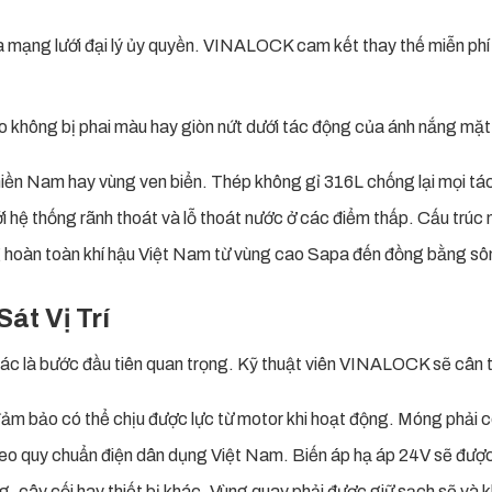
mạng lưới đại lý ủy quyền. VINALOCK cam kết thay thế miễn phí bất
không bị phai màu hay giòn nứt dưới tác động của ánh nắng mặt tr
miền Nam hay vùng ven biển. Thép không gỉ 316L chống lại mọi tá
i hệ thống rãnh thoát và lỗ thoát nước ở các điểm thấp. Cấu trúc
 hoàn toàn khí hậu Việt Nam từ vùng cao Sapa đến đồng bằng sôn
át Vị Trí
 xác là bước đầu tiên quan trọng. Kỹ thuật viên VINALOCK sẽ cân
ảm bảo có thể chịu được lực từ motor khi hoạt động. Móng phải có
eo quy chuẩn điện dân dụng Việt Nam. Biến áp hạ áp 24V sẽ được
 cây cối hay thiết bị khác. Vùng quay phải được giữ sạch sẽ và 