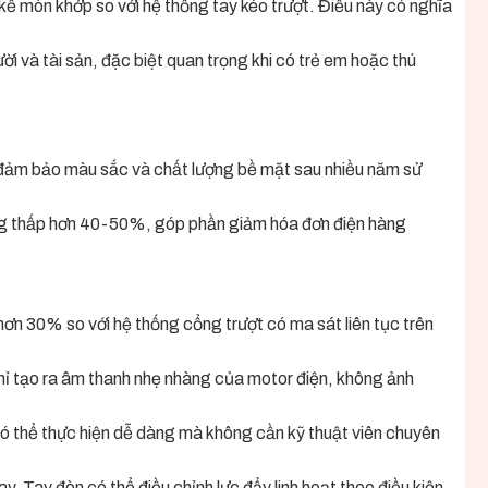
mòn khớp so với hệ thống tay kéo trượt. Điều này có nghĩa
i và tài sản, đặc biệt quan trọng khi có trẻ em hoặc thú
ệ đảm bảo màu sắc và chất lượng bề mặt sau nhiều năm sử
ăng thấp hơn 40-50%, góp phần giảm hóa đơn điện hàng
hơn 30% so với hệ thống cổng trượt có ma sát liên tục trên
chỉ tạo ra âm thanh nhẹ nhàng của motor điện, không ảnh
ỳ có thể thực hiện dễ dàng mà không cần kỹ thuật viên chuyên
. Tay đòn có thể điều chỉnh lực đẩy linh hoạt theo điều kiện