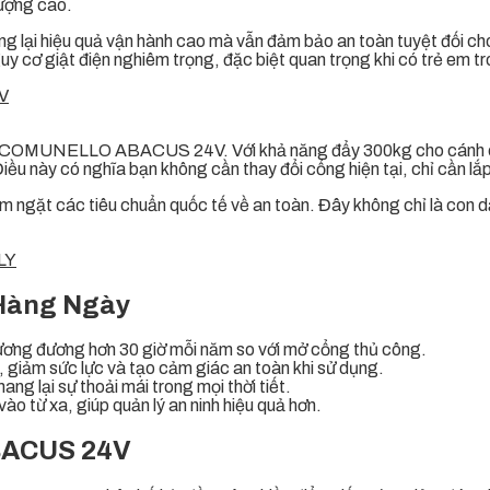
lượng cao.
 lại hiệu quả vận hành cao mà vẫn đảm bảo an toàn tuyệt đối ch
cơ giật điện nghiêm trọng, đặc biệt quan trọng khi có trẻ em tro
y đòn COMUNELLO ABACUS 24V. Với khả năng đẩy 300kg cho cánh
Điều này có nghĩa bạn không cần thay đổi cổng hiện tại, chỉ cần
ngặt các tiêu chuẩn quốc tế về an toàn. Đây không chỉ là con dấ
LY
 Hàng Ngày
tương đương hơn 30 giờ mỗi năm so với mở cổng thủ công.
e, giảm sức lực và tạo cảm giác an toàn khi sử dụng.
g lại sự thoải mái trong mọi thời tiết.
o từ xa, giúp quản lý an ninh hiệu quả hơn.
ABACUS 24V