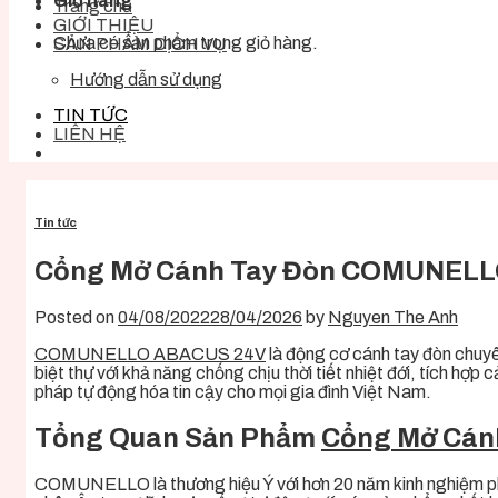
Giỏ hàng
Trang chủ
GIỚI THIỆU
Chưa có sản phẩm trong giỏ hàng.
SẢN PHẨM DỊCH VỤ
Hướng dẫn sử dụng
TIN TỨC
LIÊN HỆ
Tin tức
Cổng Mở Cánh Tay Đòn COMUNELLO 
Posted on
04/08/2022
28/04/2026
by
Nguyen The Anh
COMUNELLO ABACUS 24V
là động cơ cánh tay đòn chuyê
biệt thự với khả năng chống chịu thời tiết nhiệt đới, tích hợ
pháp tự động hóa tin cậy cho mọi gia đình Việt Nam.
Tổng Quan Sản Phẩm
Cổng Mở Cán
COMUNELLO là thương hiệu Ý với hơn 20 năm kinh nghiệm phá