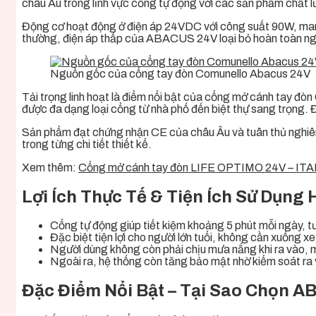
châu Âu trong lĩnh vực cổng tự động với các sản phẩm chất 
Động cơ hoạt động ở điện áp 24VDC với công suất 90W, mang
thường, điện áp thấp của ABACUS 24V loại bỏ hoàn toàn nguy 
Nguồn gốc của cổng tay đòn Comunello Abacus 24V
Tải trọng linh hoạt là điểm nổi bật của cổng mở cánh ta
được đa dạng loại cổng từ nhà phố đến biệt thự sang trọng. 
Sản phẩm đạt chứng nhận CE của châu Âu và tuân thủ nghiêm 
trong từng chi tiết thiết kế.
Xem thêm:
Cổng mở cánh tay đòn LIFE OPTIMO 24V – ITA
Lợi Ích Thực Tế & Tiện Ích Sử Dụng
Cổng tự động giúp tiết kiệm khoảng 5 phút mỗi ngày, 
Đặc biệt tiện lợi cho người lớn tuổi, không cần xuống x
Người dùng không còn phải chịu mưa nắng khi ra vào, man
Ngoài ra, hệ thống còn tăng bảo mật nhờ kiểm soát ra và
Đặc Điểm Nổi Bật – Tại Sao Chọn 