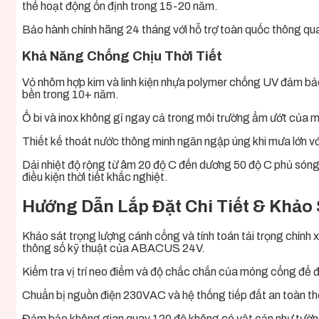
thể hoạt động ổn định trong 15-20 năm.
Bảo hành chính hãng 24 tháng với hỗ trợ toàn quốc thông qua 
Khả Năng Chống Chịu Thời Tiết
Vỏ nhôm hợp kim và linh kiện nhựa polymer chống UV đảm bảo 
bền trong 10+ năm.
Ổ bi và inox không gỉ ngay cả trong môi trường ẩm ướt của 
Thiết kế thoát nước thông minh ngăn ngập úng khi mưa lớn vớ
Dải nhiệt độ rộng từ âm 20 độ C đến dương 50 độ C phủ sóng
điều kiện thời tiết khắc nghiệt.
Hướng Dẫn Lắp Đặt Chi Tiết & Khảo S
Khảo sát trọng lượng cánh cổng và tính toán tải trọng chính
thông số kỹ thuật của ABACUS 24V.
Kiểm tra vị trí neo điểm và độ chắc chắn của móng cổng để đ
Chuẩn bị nguồn điện 230VAC và hệ thống tiếp đất an toàn th
Đảm bảo không gian quay 120 độ không có vật cản như tường,