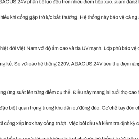
 24V phân bố lực đều trên nhiều điểm tiếp xúc, giảm đáng kể 
hiều khi cổng gặp trở lực bất thường. Hệ thống này bảo vệ cả ngườ
 nhiệt đới Việt Nam với độ ẩm cao và tia UV mạnh. Lớp phủ bảo v
g đáng kể. So với các hệ thống 220V, ABACUS 24V tiêu thụ điện n
ung ứng suất lên từng điểm cụ thể. Điều này mang lại tuổi thọ cao 
 đặc biệt quan trọng trong khu dân cư đông đúc. Cơ chế tay đòn 
 với cổng xếp inox hay cổng trượt. Việc bôi dầu và kiểm tra định k
ụi bẩn hay mưa lớn mà không bị kẹt như các hệ thống trượt trên ray