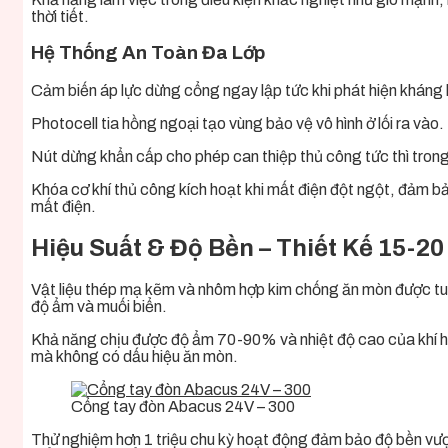
thời tiết.
Hệ Thống An Toàn Đa Lớp
Cảm biến áp lực dừng cổng ngay lập tức khi phát hiện kháng 
Photocell tia hồng ngoại tạo vùng bảo vệ vô hình ở lối ra và
Nút dừng khẩn cấp cho phép can thiệp thủ công tức thì trong
Khóa cơ khí thủ công kích hoạt khi mất điện đột ngột, đảm b
mất điện.
Hiệu Suất & Độ Bền – Thiết Kế 15-2
Vật liệu thép mạ kẽm và nhôm hợp kim chống ăn mòn được tu
độ ẩm và muối biển.
Khả năng chịu được độ ẩm 70-90% và nhiệt độ cao của khí h
mà không có dấu hiệu ăn mòn.
Cổng tay đòn Abacus 24V – 300
Thử nghiệm hơn 1 triệu chu kỳ hoạt động đảm bảo độ bền v