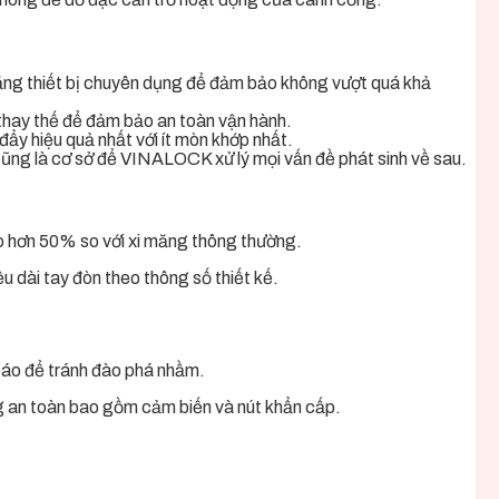
ằng thiết bị chuyên dụng để đảm bảo không vượt quá khả
c thay thế để đảm bảo an toàn vận hành.
 đẩy hiệu quả nhất với ít mòn khớp nhất.
cũng là cơ sở để VINALOCK xử lý mọi vấn đề phát sinh về sau.
o hơn 50% so với xi măng thông thường.
 dài tay đòn theo thông số thiết kế.
báo để tránh đào phá nhầm.
ống an toàn bao gồm cảm biến và nút khẩn cấp.