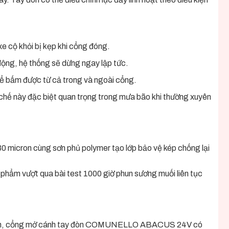
e cộ khỏi bị kẹp khi cổng đóng.
 động, hệ thống sẽ dừng ngay lập tức.
thể bấm được từ cả trong và ngoài cổng.
ơ chế này đặc biệt quan trọng trong mưa bão khi thường xuyên
 micron cùng sơn phủ polymer tạo lớp bảo vệ kép chống lại
hẩm vượt qua bài test 1000 giờ phun sương muối liên tục
gia đình, cổng mở cánh tay đòn COMUNELLO ABACUS 24V có