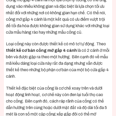
dụng vào nhiều không gian và đặc biệt là lựa chọn tối ưu
nhất đối với những nơi có không gian hạn chế. Có thể nói,
cổng mở gấp 4 cánh là một kết quả có ưu điểm vượt trội
để tối đa hóa được không gian sử dụng khác với những loại
cửa mẫu hàng rào hay những mẫu cổng cũ.
Loại cổng này còn được thiết kế có mô tơ tự động. Theo
thiết kế cơ bản cổng mở gấp 4 cánh
là có 2 cánh ở mỗi
bên và được gập ra theo một hướng. Bên cạnh đó về mẫu
mã kiểu dáng loại cửa này rất đa dạng nhưng vẫn được
thiết kế theo những bộ phận cơ bản của một bộ cửa gấp 4
cánh.
Thiết kế đặc biệt của cổng là cơ chế xoay trên và dưới
hoạt động linh hoạt, cơ chế này còn đen lại tuổi thọ cao
cho cổng. Bên cạnh đó, cách ráp rãnh của cổng có thể
dẫn hướng trên cùng hoặc dưới mặt đất và độ dài tối đa 5
mét là con số một cặp cổng xếp gấp đôi có thể mở