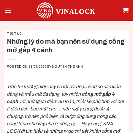
Skip
to
content
TIN TỨC
Những lý do mà bạn nên sử dụng cổng
mở gấp 4 cánh
POSTED ON
31/07/2022
BY
NGUYEN THE ANH
Trên thị trường hiện nay có rất các loại cổng có các kiểu
dáng và mẫu mã đa dạng, tuy nhiên
cổng mở gấp 4
cánh
với những ưu điểm an toàn, thiết kế phù hợp với nơi
ít diện tích, bảo mật cao,… nên ngày càng được ưa
chuộng, trở nên phổ biến và được ứng dụng trong các
công trình như xây nhà ở, công ty, … Hãy cùng
VINA
LOCK
đi tìm hiểu về những lý do chi tiết khiến cổng mở