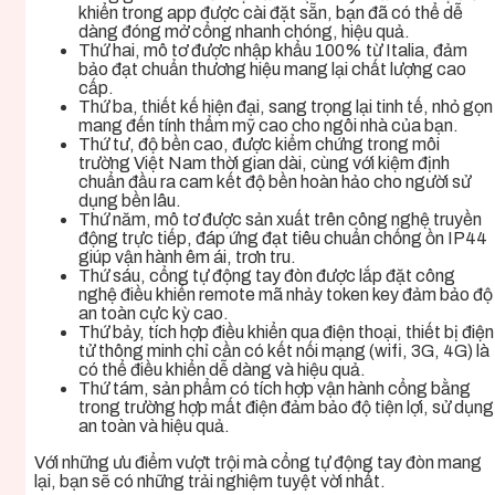
khiển trong app được cài đặt sẵn, bạn đã có thể dễ
dàng đóng mở cổng nhanh chóng, hiệu quả.
Thứ hai, mô tơ
được nhập khẩu 100% từ Italia, đảm
bảo đạt chuẩn thương hiệu mang lại chất lượng cao
cấp.
Thứ ba, thiết kế hiện đại, sang trọng lại tinh tế, nhỏ gọn
mang đến tính thẩm mỹ cao cho ngôi nhà của bạn.
Thứ tư, độ bền cao, được kiểm chứng trong môi
trường Việt Nam thời gian dài, cùng với kiệm định
chuẩn đầu ra cam kết độ bền hoàn hảo cho người sử
dụng bền lâu.
Thứ năm, mô tơ được sản xuất trên công nghệ truyền
động trực tiếp, đáp ứng đạt tiêu chuẩn chống ồn IP44
giúp vận hành êm ái, trơn tru.
Thứ sáu, cổng tự động tay đòn
được lắp đặt công
nghệ điều khiển remote mã nhảy token key đảm bảo độ
an toàn cực kỳ cao.
Thứ bảy, tích hợp điều khiển qua điện thoại, thiết bị điện
tử thông minh chỉ cần có kết nối mạng (wifi, 3G, 4G) là
có thể điều khiển dễ dàng và hiệu quả.
Thứ tám, sản phẩm có tích hợp vận hành cổng bằng
trong trường hợp mất điện đảm bảo độ tiện lợi, sử dụng
an toàn và hiệu quả.
Với những ưu điểm vượt trội mà cổng tự động tay đòn
mang
lại, bạn sẽ có những trải nghiệm tuyệt vời nhất.