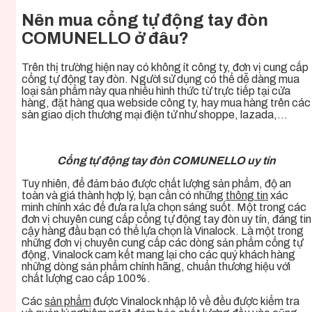
Nên mua cổng tự động tay đòn
COMUNELLO ở đâu?
Trên thị trường hiện nay có không ít công ty, đơn vị cung cấp
cổng tự động tay đòn
. Người sử dụng có thể dễ dàng mua
loại sản phẩm này qua nhiều hình thức từ trực tiếp tại cửa
hàng, đặt hàng qua webside công ty, hay mua hàng trên các
sàn giao dịch thương mại điện tử như shoppe, lazada,…
Cổng tự động tay đòn COMUNELLO uy tín
Tuy nhiên, để đảm bảo được chất lượng sản phẩm, độ an
toàn và giá thành hợp lý, bạn cần có những
thông tin
xác
minh chính xác để đưa ra lựa chọn sáng suốt. Một trong các
đơn vị chuyên cung cấp
cổng tự động tay đòn
uy tín, đáng tin
cậy hàng đầu bạn có thể lựa chọn là Vinalock. Là một trong
những đơn vị chuyên cung cấp các dòng sản phẩm cổng tự
động, Vinalock cam kết mang lại cho các quý khách hàng
những dòng sản phẩm chính hãng, chuẩn thương hiệu với
chất lượng cao cấp 100%.
Các
sản phẩm
được Vinalock nhập lô về đều được kiểm tra