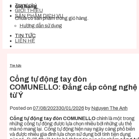
Trang chủ
Giỏ hàng
GIỚI THIỆU
SẢN PHẨM DỊCH VỤ
Chưa có sản phẩm trong giỏ hàng.
Hướng dẫn sử dụng
TIN TỨC
LIÊN HỆ
Tin tức
Cổng tự động tay đòn
COMUNELLO: Đẳng cấp công nghệ
từ Ý
Posted on
07/08/2023
30/01/2026
by
Nguyen The Anh
Cổng tự động tay đòn COMUNELLO
chính là một trong
những cổng tự động được lựa chọn nhiều bởi những ưu thế
mà nó mang lại. Cổng tự động hiện nay ngày càng phổ biến
và được nhiều gia đình lựa chọn sử dụng bởi tính tiện dụng