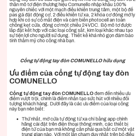
thần mô tơ điện thương hiệu Comunello nhập khẩu 100%
nguyên chiếc với một mạch điều khiển trung tâm, một bộ đế
pas gá đặt động cơ, 2 điều khiển từ xa, 2 khóa cơ đóng mở ly
hợp khi có sự cố mất điện và cảm biến photocell an toàn
chống kẹt cửa, động cơ một chiều 24VDC. Bộ mô tơ được
lắp đặt kết hợp với các loại cổng sắt, kim loại khác nhau tạo
sự tiện lợi cho người sử dụng. Thiết kế khá nhỏ gọn đảm bảo
tính thẩm mỹ cho cổng nhà bạn.
Cổng tự động tay đòn COMUNELLO hữu dụng
Ưu điểm của cổng tự động tay đòn
COMUNELLO
Cổng tự động tay đòn COMUNELLO
đem đến nhiều ưu
điểm vượt trội, chính là điểm nhấn tạo sức hút với nhiều đối
tượng khách hàng. Dưới đây là các ưu điểm của loại cổng
này bạn nên biết:
Thứ nhất, mở cửa tự động từ xa chỉ bằng app chính
hãng cài đặt trên điện thoại thông minh, các thiết bị
điện tử của bạn mà không cần phải qua bất cứ một vật
trung gian nào. Với một lần chạm duy nhất trên bộ điều