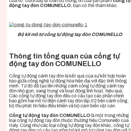
của nó. Dưới đây là toàn bộ thông tin của sản phẩm
cổng tự
động tay đòn COMUNELLO
, bạn có thể tham khảo.
Bộ kit mô tơ cổng tự động tay đòn COMUNELLO
Thông tin tổng quan của cổng tự
động tay đòn COMUNELLO
Cổng tự động cánh tay đòn là kết quả của sự kết hợp hoàn
hảo giữa công nghệ tự động hóa hiện đại với đặc tính thông
minh. Từ đó đã tạo lên những cánh cổng tự động cánh tay
đòn nhỏ gọn, sang trọng và hoạt động linh hoạt, hiệu quả.
Các cổng tự động tay đòn đều có cấu tạo các phần chính
bao gồm hai mô tơ điện cánh tay đòn lắp ở 2 bên cánh cổng,
bộ thu phát tín hiệu điều khiển và bộ cảm biến vật cản.
Cổng tự động tay đòn COMUNELLO
là một trong những
loại cổng tự động tay đòn thuộc thương hiệu Comunello của
Italy. Cũng như các loại cổng tự động tay đòn khác, cổng tự
động tay đòn
có cấu tạo gồm bộ kit mô tơ cổng tay đòn với 2