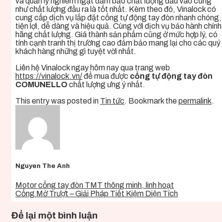
và quản lý nghiêm ngặt đảm bảo chất lượng đầu vào cũng
như chất lượng đầu ra là tốt nhất. Kèm theo đó, Vinalock có
cung cấp dịch vụ lắp đặt cổng tự động tay đòn
nhanh chóng,
tiện lợi, dễ dàng và hiệu quả. Cùng với dịch vụ bảo hành chính
hãng chất lượng. Giá thành sản phẩm cũng ở mức hợp lý, có
tính cạnh tranh thị trường cao đảm bảo mang lại cho các quý
khách hàng những gì tuyệt vời nhất.
Liên hệ Vinalock ngay hôm nay qua trang web
https://vinalock.vn/
để mua được
cổng tự động tay đòn
COMUNELLO
chất lượng ưng ý nhất.
This entry was posted in
Tin tức
. Bookmark the
permalink
.
Nguyen The Anh
Motor cổng tay đòn TMT thông minh, linh hoạt
Cổng Mở Trượt – Giải Pháp Tiết Kiệm Diện Tích
Để lại một bình luận