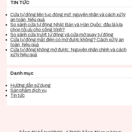
TIN TỨC
Cửa tự động liên tục đóng mở: nguyên nhân và cách xử lý
an toàn, hiệu quả
So sánh cửa tự động Nhật Bản và Hàn Quốc: đâu là lựa
chọn tối ưu cho công trình?
So sánh cửa trượt tự động và cửa mở quay tự động
Cửa tự động mất điện có mở được không? Cách xử lý an
toàn, hiệu quả
Cửa tự động không mở được: Nguyên nhân chính và cách
xử lý hiệu quả
Danh mục
Hướng dẫn sử dụng
Sản phẩm dịch vụ
Tin tức