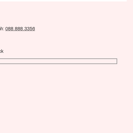
nh:
088.888.3356
ck