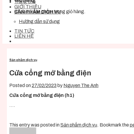
Giỏ hàng
Trang chủ
GIỚI THIỆU
Chưa có sản phẩm trong giỏ hàng.
SẢN PHẨM DỊCH VỤ
Hướng dẫn sử dụng
TIN TỨC
LIÊN HỆ
Sản phẩm dịch vụ
Cửa cổng mở bằng điện
Posted on
27/02/2023
by
Nguyen The Anh
Cửa cổng mở bằng điện (h1)
….
This entry was posted in
Sản phẩm dịch vụ
. Bookmark the
p