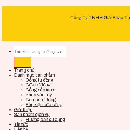
Công Ty TNHH Giải Pháp Tự
Trang chủ
Danh mục sản phẩm
Cổng tự động
Cửa tự động
Cổng xếp inox
Khóa vân tay
Barrier tự động
Phụ kiện cửa cổng
Giới thiệu
Sản phẩm dịch vụ
Hướng dẫn sử dụng
Tin tức
Liên hệ