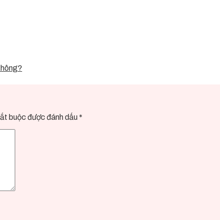
không?
ắt buộc được đánh dấu
*