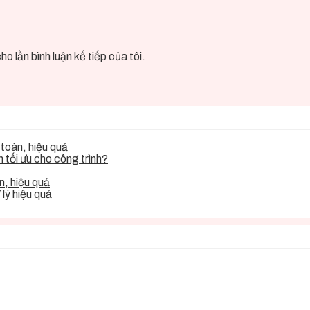
o lần bình luận kế tiếp của tôi.
toàn, hiệu quả
tối ưu cho công trình?
, hiệu quả
lý hiệu quả