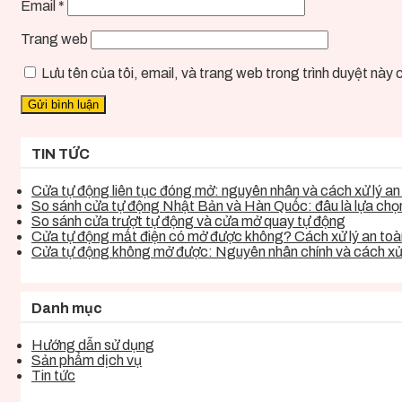
Email
*
Trang web
Lưu tên của tôi, email, và trang web trong trình duyệt này ch
TIN TỨC
Cửa tự động liên tục đóng mở: nguyên nhân và cách xử lý an 
So sánh cửa tự động Nhật Bản và Hàn Quốc: đâu là lựa chọn 
So sánh cửa trượt tự động và cửa mở quay tự động
Cửa tự động mất điện có mở được không? Cách xử lý an toàn
Cửa tự động không mở được: Nguyên nhân chính và cách xử 
Danh mục
Hướng dẫn sử dụng
Sản phẩm dịch vụ
Tin tức