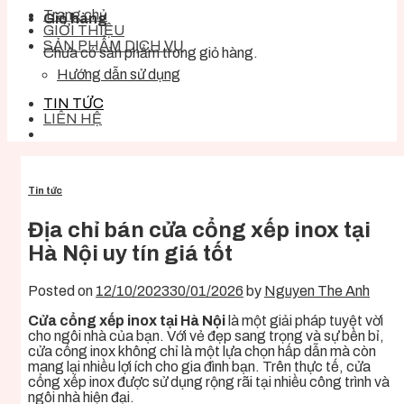
Trang chủ
Giỏ hàng
GIỚI THIỆU
SẢN PHẨM DỊCH VỤ
Chưa có sản phẩm trong giỏ hàng.
Hướng dẫn sử dụng
TIN TỨC
LIÊN HỆ
Tin tức
Địa chỉ bán cửa cổng xếp inox tại
Hà Nội uy tín giá tốt
Posted on
12/10/2023
30/01/2026
by
Nguyen The Anh
Cửa cổng xếp inox tại Hà Nội
là một giải pháp tuyệt vời
cho ngôi nhà của bạn. Với vẻ đẹp sang trọng và sự bền bỉ,
cửa cổng inox không chỉ là một lựa chọn hấp dẫn mà còn
mang lại nhiều lợi ích cho gia đình bạn. Trên thực tế, cửa
cổng xếp inox được sử dụng rộng rãi tại nhiều công trình và
ngôi nhà hiện đại.