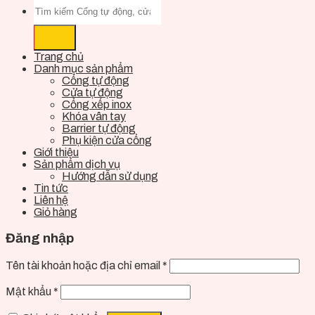
Trang chủ
Danh mục sản phẩm
Cổng tự động
Cửa tự động
Cổng xếp inox
Khóa vân tay
Barrier tự động
Phụ kiện cửa cổng
Giới thiệu
Sản phẩm dịch vụ
Hướng dẫn sử dụng
Tin tức
Liên hệ
Giỏ hàng
Đăng nhập
Tên tài khoản hoặc địa chỉ email
*
Mật khẩu
*