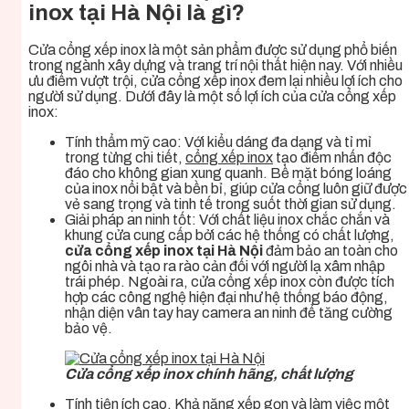
inox tại Hà Nội
là gì?
Cửa cổng xếp inox là một sản phẩm được sử dụng phổ biến
trong ngành xây dựng và trang trí nội thất hiện nay. Với nhiều
ưu điểm vượt trội, cửa cổng xếp inox
đem lại nhiều lợi ích cho
người sử dụng. Dưới đây là một số lợi ích của
cửa cổng xếp
inox
:
Tính thẩm mỹ cao: Với kiểu dáng đa dạng và tỉ mỉ
trong từng chi tiết,
cổng xếp inox
tạo điểm nhấn độc
đáo cho không gian xung quanh. Bề mặt bóng loáng
của inox nổi bật và bền bỉ, giúp cửa cổng luôn giữ được
vẻ sang trọng và tinh tế trong suốt thời gian sử dụng.
Giải pháp an ninh tốt: Với chất liệu inox chắc chắn và
khung cửa cung cấp bởi các hệ thống có chất lượng,
cửa cổng xếp inox tại Hà Nội
đảm bảo an toàn cho
ngôi nhà và tạo ra rào cản đối với người lạ xâm nhập
trái phép. Ngoài ra, cửa cổng xếp inox còn được tích
hợp các công nghệ hiện đại như hệ thống báo động,
nhận diện vân tay hay camera an ninh để tăng cường
bảo vệ.
Cửa cổng xếp inox chính hãng, chất lượng
Tính tiện ích cao. Khả năng xếp gọn và làm việc một