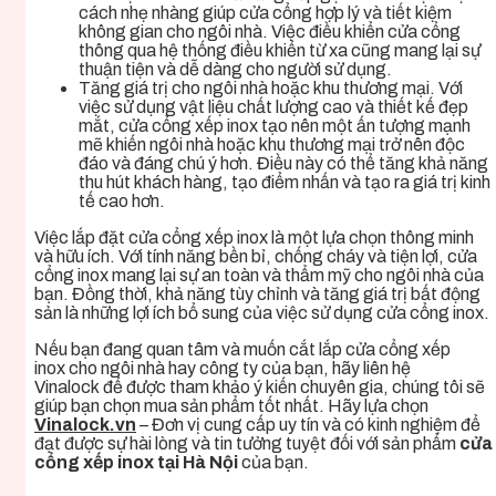
cách nhẹ nhàng giúp cửa cổng hợp lý và tiết kiệm
không gian cho ngôi nhà. Việc điều khiển cửa cổng
thông qua hệ thống điều khiển từ xa cũng mang lại sự
thuận tiện và dễ dàng cho người sử dụng.
Tăng giá trị cho ngôi nhà hoặc khu thương mại. Với
việc sử dụng vật liệu chất lượng cao và thiết kế đẹp
mắt, cửa cổng xếp inox tạo nên một ấn tượng mạnh
mẽ khiến ngôi nhà hoặc khu thương mại trở nên độc
đáo và đáng chú ý hơn. Điều này có thể tăng khả năng
thu hút khách hàng, tạo điểm nhấn và tạo ra giá trị kinh
tế cao hơn.
Việc lắp đặt c
ửa cổng xếp inox
là một lựa chọn thông minh
và hữu ích. Với tính năng bền bỉ, chống cháy và tiện lợi, cửa
cổng inox mang lại sự an toàn và thẩm mỹ cho ngôi nhà của
bạn. Đồng thời, khả năng tùy chỉnh và tăng giá trị bất động
sản là những lợi ích bổ sung của việc sử dụng cửa cổng inox.
Nếu bạn đang quan tâm và muốn cắt lắp
cửa cổng xếp
inox
cho ngôi nhà hay công ty của bạn, hãy liên hệ
Vinalock
để được tham khảo ý kiến chuyên gia, chúng tôi sẽ
giúp bạn chọn mua sản phẩm tốt nhất. Hãy lựa chọn
Vinalock.vn
– Đơn vị cung cấp uy tín và có kinh nghiệm để
đạt được sự hài lòng và tin tưởng tuyệt đối với sản phẩm
cửa
cổng xếp inox tại Hà Nội
của bạn.