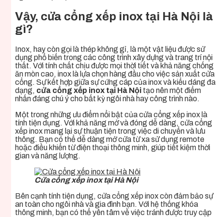
Vậy,
cửa cổng xếp inox tại Hà Nội
là
gì?
Inox, hay còn gọi là thép không gỉ, là một vật liệu được sử
dụng phổ biến trong các công trình xây dựng và trang trí nội
thất. Với tính chất chịu được mọi thời tiết và khả năng chống
ăn mòn cao, inox là lựa chọn hàng đầu cho việc sản xuất cửa
cổng. Sự kết hợp giữa sự cứng cáp của inox và kiểu dáng đa
dạng,
cửa cổng xếp inox tại Hà Nội
tạo nên một điểm
nhấn đáng chú ý cho bất kỳ ngôi nhà hay công trình nào.
Một trong những ưu điểm nổi bật của
cửa cổng xếp inox
là
tính tiện dụng. Với khả năng mở và đóng dễ dàng, cửa cổng
xếp inox mang lại sự thuận tiện trong việc di chuyển và lưu
thông. Bạn có thể dễ dàng mở cửa từ xa sử dụng remote
hoặc điều khiển từ điện thoại thông minh, giúp tiết kiệm thời
gian và năng lượng.
Cửa cổng xếp inox tại Hà Nội
Bên cạnh tính tiện dụng, cửa cổng xếp inox còn đảm bảo sự
an toàn cho ngôi nhà và gia đình bạn. Với hệ thống khóa
thông minh, bạn có thể yên tâm về việc tránh được truy cập