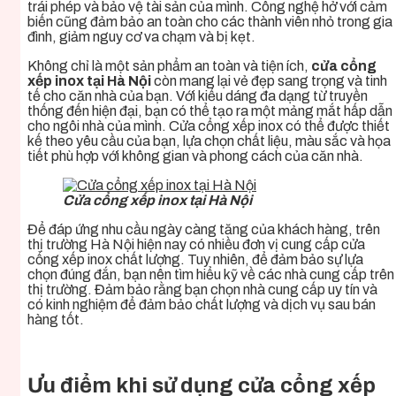
trái phép và bảo vệ tài sản của mình. Công nghệ hở với cảm
biến cũng đảm bảo an toàn cho các thành viên nhỏ trong gia
đình, giảm nguy cơ va chạm và bị kẹt.
Không chỉ là một sản phẩm an toàn và tiện ích,
cửa cổng
xếp inox tại Hà Nội
còn mang lại vẻ đẹp sang trọng và tinh
tế cho căn nhà của bạn. Với kiểu dáng đa dạng từ truyền
thống đến hiện đại, bạn có thể tạo ra một mảng mắt hấp dẫn
cho ngôi nhà của mình. Cửa cổng xếp inox có thể được thiết
kế theo yêu cầu của bạn, lựa chọn chất liệu, màu sắc và họa
tiết phù hợp với không gian và phong cách của căn nhà.
Cửa cổng xếp inox tại Hà Nội
Để đáp ứng nhu cầu ngày càng tăng của khách hàng, trên
thị trường Hà Nội hiện nay có nhiều đơn vị cung cấp cửa
cổng xếp inox chất lượng. Tuy nhiên, để đảm bảo sự lựa
chọn đúng đắn, bạn nên tìm hiểu kỹ về các nhà cung cấp trên
thị trường. Đảm bảo rằng bạn chọn nhà cung cấp uy tín và
có kinh nghiệm để đảm bảo chất lượng và dịch vụ sau bán
hàng tốt.
Ưu điểm khi sử dụng
cửa cổng xếp