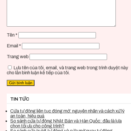
Tên
*
Email
*
Trang web
Lưu tên của tôi, email, và trang web trong trình duyệt này
cho lần bình luận kế tiếp của tôi.
TIN TỨC
Cửa tự động liên tục đóng mở: nguyên nhân và cách xử lý
an toàn, hiệu quả
So sánh cửa tự động Nhật Bản và Hàn Quốc: đâu là lựa
chọn tối ưu cho công trình?
So sánh cửa trượt tự động và cửa mở quay tự động