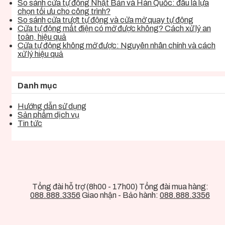
So sánh cửa tự động Nhật Bản và Hàn Quốc: đâu là lựa
chọn tối ưu cho công trình?
So sánh cửa trượt tự động và cửa mở quay tự động
Cửa tự động mất điện có mở được không? Cách xử lý an
toàn, hiệu quả
Cửa tự động không mở được: Nguyên nhân chính và cách
xử lý hiệu quả
Danh mục
Hướng dẫn sử dụng
Sản phẩm dịch vụ
Tin tức
Tổng đài hỗ trợ (8h00 - 17h00) Tổng đài mua hàng:
088.888.3356
Giao nhận - Bảo hành:
088.888.3356