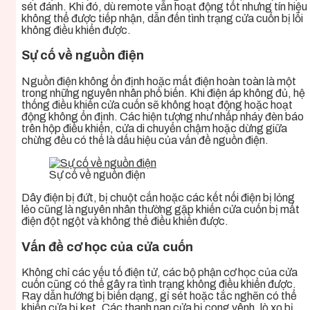
sét đánh. Khi đó, dù remote vẫn hoạt động tốt nhưng tín hiệu
không thể được tiếp nhận, dẫn đến tình trạng cửa cuốn bị lỗi
không điều khiển được.
Sự cố về nguồn điện
Nguồn điện không ổn định hoặc mất điện hoàn toàn là một
trong những nguyên nhân phổ biến. Khi điện áp không đủ, hệ
thống điều khiển cửa cuốn sẽ không hoạt động hoặc hoạt
động không ổn định. Các hiện tượng như nhấp nháy đèn báo
trên hộp điều khiển, cửa di chuyển chậm hoặc dừng giữa
chừng đều có thể là dấu hiệu của vấn đề nguồn điện.
Sự cố về nguồn điện
Dây điện bị đứt, bị chuột cắn hoặc các kết nối điện bị lỏng
lẻo cũng là nguyên nhân thường gặp khiến cửa cuốn bị mất
điện đột ngột và không thể điều khiển được.
Vấn đề cơ học của cửa cuốn
Không chỉ các yếu tố điện tử, các bộ phận cơ học của cửa
cuốn cũng có thể gây ra tình trạng không điều khiển được.
Ray dẫn hướng bị biến dạng, gỉ sét hoặc tắc nghẽn có thể
khiến cửa bị kẹt. Các thanh nan cửa bị cong vênh, lò xo bị