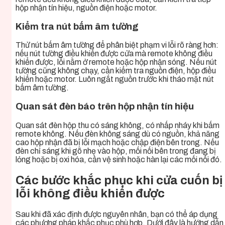
hộp nhận tín hiệu, nguồn điện hoặc motor.
Kiểm tra nút bấm âm tường
Thử nút bấm âm tường để phân biệt phạm vi lỗi rõ ràng hơn:
nếu nút tường điều khiển được cửa mà remote không điều
khiển được, lỗi nằm ở remote hoặc hộp nhận sóng. Nếu nút
tường cũng không chạy, cần kiểm tra nguồn điện, hộp điều
khiển hoặc motor. Luôn ngắt nguồn trước khi tháo mặt nút
bấm âm tường.
Quan sát đèn báo trên hộp nhận tín hiệu
Quan sát đèn hộp thu có sáng không, có nhấp nháy khi bấm
remote không. Nếu đèn không sáng dù có nguồn, khả năng
cao hộp nhận đã bị lỗi mạch hoặc chập điện bên trong. Nếu
đèn chỉ sáng khi gõ nhẹ vào hộp, mối nối bên trong đang bị
lỏng hoặc bị oxi hóa, cần vệ sinh hoặc hàn lại các mối nối đó.
Các bước khắc phục khi cửa cuốn bị
lỗi không điều khiển được
Sau khi đã xác định được nguyên nhân, bạn có thể áp dụng
các phương pháp khắc phục phù hợp. Dưới đây là hướng dẫn