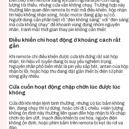
Đèn báo trên remote sáng khi bấm nghĩa là pin còn năng
lượng tối thiểu, nhưng cửa vẫn không chạy. Trường hợp này
thường liên quan đến remote bị mất mã điều khiển, hộp nhận
tín hiệu không nhận sóng, hoặc motor đang gặp sự cố.
Người dùng cần phân biệt rõ “đèn không sáng” với “đèn sáng
mà cửa không chạy” để khoanh vùng đúng nhóm nguyên
nhân, tránh mất thời gian thay pin không cần thiết.
Điều khiển chỉ hoạt động ở khoảng cách rất
gần
Khi remote chỉ điều khiển được cửa khi đứng rất sát hộp
nhận, tín hiệu vô tuyến đang bị suy yếu nghiêm trọng.
Nguyên nhân phổ biến nhất là pin yếu sắp hết, anten của hộp
nhận bị lỗi, hoặc hộp thu đang đặt gần thiết bị điện tử phát
sóng gây nhiễu.
Cửa cuốn hoạt động chập chờn lúc được lúc
không
Cửa đôi khi nhận lệnh bình thường, nhưng có lúc bấm không
lên, đang chạy thì tự dừng, hoặc chỉ đi 1 chiều. Hiện tượng
không ổn định này thường liên quan đến hộp nhận bị lỗi chập
chờn do ẩm ướt, mạch điều khiển bị oxi hóa, nguồn điện
không ổn định, hoặc phím bấm trên remote bị kẹt do rơi va
đập.