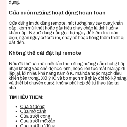
dụng.
Cửa cuốn ngừng hoạt động hoàn toàn
Cửa đứng im dù dùng remote, nút tường hay tay quay khẩn
cấp, kèm mùi khét hoặc dấu hiệu cháy chập là tình huống
khẩn cấp. Người dùng cần gọi thợ ngay để kiểm tra toàn
diện, ngăn nguy cơ cửa rơi, cháy nổ hoặc hỏng thêm thiết bị
đắt tiền.
Không thể cài đặt lại remote
Nếu đã thử cài mã nhiều lần theo đúng hướng dẫn nhưng hộp
nhận không vào chế độ học lệnh, hoặc liên tục mất mã lặp đi
lặp lại, lỗi nhiều khả năng nằm ở IC mã hóa hoặc mạch điều
khiển bên trong. Xử lý IC và bo mạch mã nhảy đòi hỏi kỹ năng
và thiết bị chuyên dụng, không phù hợp để tự thao tác tại
nhà.
TÌM HIỂU THÊM:
Cửa tự động
Cửa mở cánh
Cửa trượt cong
Cửa trượt mở gấp
Cửa trượt tự động