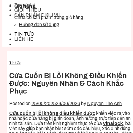
Trang chủ
Giỏ hàng
GIỚI THIỆU
SẢN PHẨM DỊCH VỤ
Chưa có sản phẩm trong giỏ hàng.
Hướng dẫn sử dụng
TIN TỨC
LIÊN HỆ
Tin tức
Cửa Cuốn Bị Lỗi Không Điều Khiển
Được: Nguyên Nhân & Cách Khắc
Phục
Posted on
25/05/2025
29/06/2026
by
Nguyen The Anh
Cửa cuốn bị lỗi không điều khiển được
khiến việc ra vào
nhà hoặc cửa hàng bị gián đoạn, ảnh hưởng trực tiếp đến an
ninh tài sản. Dựa trên kinh nghiệm thực tế của
Vinalock
, bài
viết này giúp bạn nhận biết sớm các dấu hiệu, xác định đúng