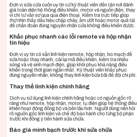
Đơn vị sửa cửa cuốn uy tín cử kỹ thuật viên đến tận nơi đánh
giá toàn diện hệ thống điều khiển, motor và nguồn điện, thay
vì chỉ tư vấn sơ qua qua điện thoại. Kiểm tra trực tiếp giúp
thợ nhìn thấy dấu hiệu chập cháy, ẩm ướt hoặc motor quá tải
để chẩn đoán đúng nguyên nhân cửa không điều khiển được.
Khắc phục nhanh các lỗi remote và hộp nhận
tín hiệu
Đơn vị uy tín có sẵn linh kiện remote, hộp nhận, bo mạch để
sửa hoặc thay nhanh, cài lại mã điều khiển, kiểm tra nhiễu
sóng và vệ sinh mạch điện, giúp khôi phục khả năng điều
khiển trong thời gian ngắn nhất. Kỹ thuật viên khắc phục
đúng nguyên nhân, không thay linh kiện bừa bãi để đội chi phí.
Thay thế linh kiện chính hãng
Dịch vụ sử dụng linh kiện chính hãng hoặc có nguồn gốc rõ
ràng như remote, hộp nhận, motor, tụ điện giúp hệ thống điều
khiển hoạt động đồng bộ và bền lâu hơn. Người dùng nên hỏi
rõ nguồn gốc linh kiện và chế độ bảo hành cho từng bộ phận
trước khi đồng ý tiến hành sửa chữa.
Báo giá minh bạch trước khi sửa chữa