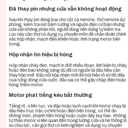
Đã thay pin nhưng cửa vẫn không hoạt động
Sau khi thay pin đúng loại cho tất cả remote, thử remote dự
phòng, kiểm tra nút bấm tường và nguồn điện cơ bản nhưng
cửa vẫn không phản hồi, người dùng nên dừng tự kiểm tra.
Lúc này cần thợ có dụng cụ chuyên môn để chẩn đoán chính
xác hộp nhận, mạch điều khiển hoặc tình trạng motor bên
trong.
Hộp nhận tín hiệu bị hỏng
Hộp nhận cháy đen, mạch in đứt nhiều đoạn, linh kiện bị cháy,
hoặc đèn báo không sáng dù đã có nguồn là dấu hiệu cần
thay hộp mới. Đấu nối hộp nhận mới đòi hỏi hiểu rõ sơ đồ dây
của từng dòng cửa cuốn; đấu sai có thể gây chập điện hoặc
hỏng thêm motor.
Motor phát tiếng kêu bất thường
Tiếng rít, ù liên tục, va đập hoặc lạch cạch khi motor chạy là
dấu hiệu trục trặc cơ khí hoặc điện bên trong, có thể do
nhông mòn, phanh hãm hỏng hoặc cuộn dây suy hao. Không
tự tháo motor vì liên quan đến trọng lượng cửa và hệ thống lò
xo chịu lực, cần gọi thợ có kinh nghiệm và dụng cụ chuyên