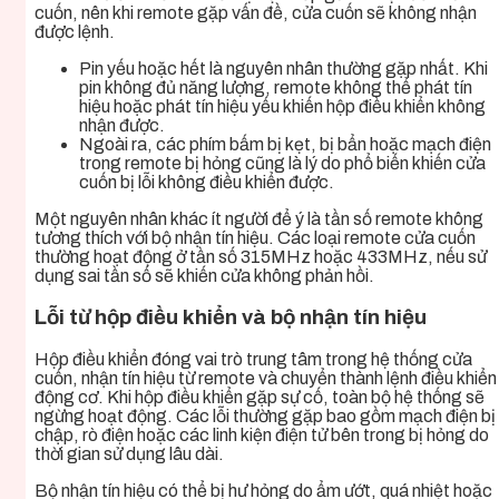
cuốn, nên khi remote gặp vấn đề, cửa cuốn sẽ không nhận
được lệnh.
Pin yếu hoặc hết là nguyên nhân thường gặp nhất. Khi
pin không đủ năng lượng, remote không thể phát tín
hiệu hoặc phát tín hiệu yếu khiến hộp điều khiển không
nhận được.
Ngoài ra, các phím bấm bị kẹt, bị bẩn hoặc mạch điện
trong remote bị hỏng cũng là lý do phổ biến khiến cửa
cuốn bị lỗi không điều khiển được.
Một nguyên nhân khác ít người để ý là tần số remote không
tương thích với bộ nhận tín hiệu. Các loại remote cửa cuốn
thường hoạt động ở tần số 315MHz hoặc 433MHz, nếu sử
dụng sai tần số sẽ khiến cửa không phản hồi.
Lỗi từ hộp điều khiển và bộ nhận tín hiệu
Hộp điều khiển đóng vai trò trung tâm trong hệ thống cửa
cuốn, nhận tín hiệu từ remote và chuyển thành lệnh điều khiển
động cơ. Khi hộp điều khiển gặp sự cố, toàn bộ hệ thống sẽ
ngừng hoạt động. Các lỗi thường gặp bao gồm mạch điện bị
chập, rò điện hoặc các linh kiện điện tử bên trong bị hỏng do
thời gian sử dụng lâu dài.
Bộ nhận tín hiệu có thể bị hư hỏng do ẩm ướt, quá nhiệt hoặc