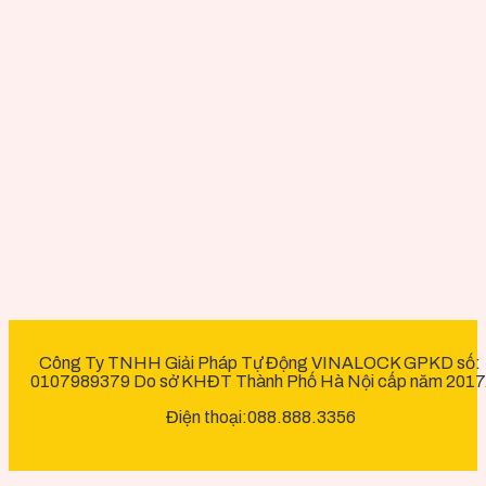
Công Ty TNHH Giải Pháp Tự Động VINALOCK GPKD số:
0107989379 Do sở KHĐT Thành Phố Hà Nội cấp năm 2017
Điện thoại:088.888.3356