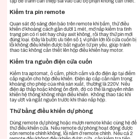
tạp để tránh can thiệp sai vào các bộ phận không cần thiết.
Kiểm tra pin remote
Quan sát độ sáng đèn báo trên remote khi bấm, thử điều
khiển ở khoảng cách gần dưới 1 mét, mở nắp kiểm tra tình
trạng pin có rỉ sét hay chảy axit không, rồi thay thử pin mới
đúng loại. Đây là bước ưu tiên số 1 vì phần lớn lỗi cửa cuốn bị
lỗi không điều khiển được bắt nguồn từ pin yếu, giúp tránh
thao tác không cần thiết lên hộp điều khiển hay motor.
Kiểm tra nguồn điện cửa cuốn
Kiểm tra aptomat, ổ cắm, phích cắm và đo điện áp tại điểm
cấp nguồn cho hộp điều khiển. Điện áp cấp cần nằm trong
khoảng cho phép của nhà sản xuất, thường là 220V. Nếu
điện áp thấp hoặc không ổn định, đó có thể là nguyên nhân
khiến hệ thống không nhận điều khiển. Không thao tác khi
tay ướt và ngắt nguồn trước khi tháo nắp hộp.
Thử bằng điều khiển dự phòng
Dùng remote dự phòng hoặc mượn remote khác cùng hệ để
thử điều khiển cửa. Nếu remote dự phòng hoạt động được
còn remote chính không, lỗi nằm ở remote chính. Nếu cả 2
remote đều không điều khiển được cửa, cần kiểm tra tiếp