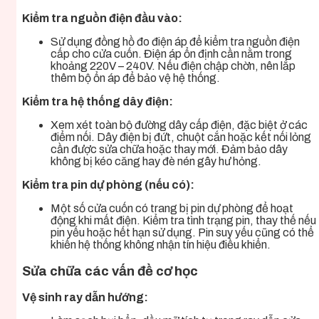
Kiểm tra nguồn điện đầu vào:
Sử dụng đồng hồ đo điện áp để kiểm tra nguồn điện
cấp cho cửa cuốn. Điện áp ổn định cần nằm trong
khoảng 220V – 240V. Nếu điện chập chờn, nên lắp
thêm bộ ổn áp để bảo vệ hệ thống.
Kiểm tra hệ thống dây điện:
Xem xét toàn bộ đường dây cấp điện, đặc biệt ở các
điểm nối. Dây điện bị đứt, chuột cắn hoặc kết nối lỏng
cần được sửa chữa hoặc thay mới. Đảm bảo dây
không bị kéo căng hay đè nén gây hư hỏng.
Kiểm tra pin dự phòng (nếu có):
Một số cửa cuốn có trang bị pin dự phòng để hoạt
động khi mất điện. Kiểm tra tình trạng pin, thay thế nếu
pin yếu hoặc hết hạn sử dụng. Pin suy yếu cũng có thể
khiến hệ thống không nhận tín hiệu điều khiển.
Sửa chữa các vấn đề cơ học
Vệ sinh ray dẫn hướng: