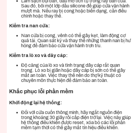
Làm sạch bụi bẩn, dầu mỡ tích tụ trong ray dẫn cửa.
Sau đó, bôi một lớp dầu silicone để giúp cửa vận hành
mượt mà. Nếu ray bị cong hoặc biến dạng, cần điều
chỉnh hoặc thay thế.
Kiểm tra nan cửa:
Nan cửa bị cong, vênh có thể gây kẹt, làm động cơ
quá tải. Quan sát kỹ và thay thế những thanh nan bị hư
hỏng để đảm bảo cửa vận hành trơn tru.
Kiểm tra lò xo và dây cáp:
Độ căng của lò xo và tình trạng dây cáp rất quan
trọng. Lò xo bị giãn hoặc dây cáp bị sờn có thể gây
mất an toàn. Việc thay thế nên do thợ kỹ thuật có
chuyên môn thực hiện để đảm bảo an toàn.
Khắc phục lỗi phần mềm
Khởi động lại hệ thống:
Đối với cửa cuốn thông minh, hãy ngắt nguồn điện
trong khoảng 30 giây rồi cấp điện trở lại. Việc này giúp
hệ thống điều khiển được reset, xóa bỏ các lỗi phần
mềm tạm thời có thể gây mất tín hiệu điều khiển.