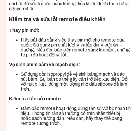
chi tiết để sửa lỗi cửa cuốn không điều khiển được theo từng
nguyên nhân.
Kiểm tra và sửa lỗi remote điều khiển
Thay pin mới:
Hãy bắt đầu bằng việc thay pin mới cho remote cửa
cuốn. Sử dụng pin chất lượng và lắp đúng cực âm –
dương. Nếu đèn báo trên remote sáng khi bấm, chứng
tỏ pin đã hoạt động tốt.
Vệ sinh phím bấm và mạch điện:
Sử dụng cồn isopropyl để vệ sinh bảng mạch và các
nút bấm. Bụi bẩn có thể gây cản trở tiếp xúc điện. Đối
với nút bị kẹt, dùng một lượng nhỏ dầu silicone để làm
trơn.
Kiểm tra tần số remote:
Đảm bảo remote hoạt động đúng tần số với bộ nhận tín
hiệu. Thông tin tần số thường có trên nhãn thiết bị
hoặc sách hướng dẫn. Nếu cần, hãy thay thế bằng
remote tương thích.