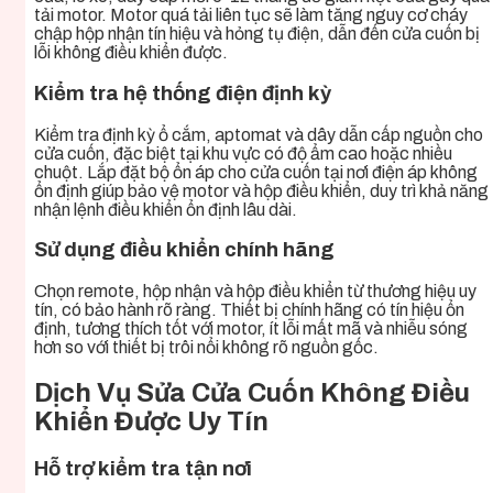
tải motor. Motor quá tải liên tục sẽ làm tăng nguy cơ cháy
chập hộp nhận tín hiệu và hỏng tụ điện, dẫn đến cửa cuốn bị
lỗi không điều khiển được.
Kiểm tra hệ thống điện định kỳ
Kiểm tra định kỳ ổ cắm, aptomat và dây dẫn cấp nguồn cho
cửa cuốn, đặc biệt tại khu vực có độ ẩm cao hoặc nhiều
chuột. Lắp đặt bộ ổn áp cho cửa cuốn tại nơi điện áp không
ổn định giúp bảo vệ motor và hộp điều khiển, duy trì khả năng
nhận lệnh điều khiển ổn định lâu dài.
Sử dụng điều khiển chính hãng
Chọn remote, hộp nhận và hộp điều khiển từ thương hiệu uy
tín, có bảo hành rõ ràng. Thiết bị chính hãng có tín hiệu ổn
định, tương thích tốt với motor, ít lỗi mất mã và nhiễu sóng
hơn so với thiết bị trôi nổi không rõ nguồn gốc.
Dịch Vụ Sửa Cửa Cuốn Không Điều
Khiển Được Uy Tín
Hỗ trợ kiểm tra tận nơi