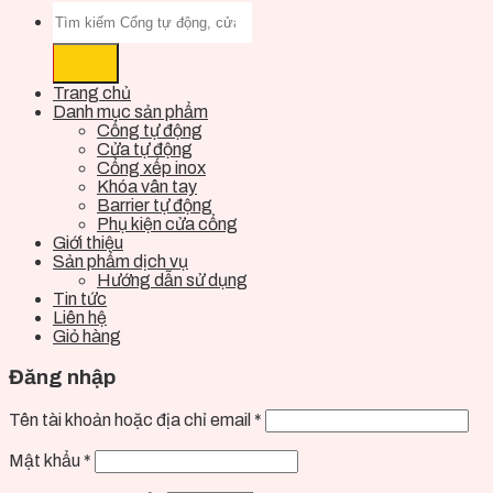
Trang chủ
Danh mục sản phẩm
Cổng tự động
Cửa tự động
Cổng xếp inox
Khóa vân tay
Barrier tự động
Phụ kiện cửa cổng
Giới thiệu
Sản phẩm dịch vụ
Hướng dẫn sử dụng
Tin tức
Liên hệ
Giỏ hàng
Đăng nhập
Tên tài khoản hoặc địa chỉ email
*
Mật khẩu
*