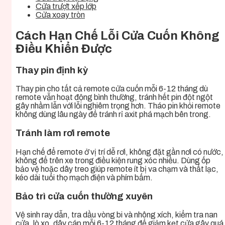
Cửa trượt xếp lớp
Cửa xoay tròn
Cách Hạn Chế Lỗi Cửa Cuốn Không
Điều Khiển Được
Thay pin định kỳ
Thay pin cho tất cả remote cửa cuốn mỗi 6-12 tháng dù
remote vẫn hoạt động bình thường, tránh hết pin đột ngột
gây nhầm lẫn với lỗi nghiêm trọng hơn. Tháo pin khỏi remote
không dùng lâu ngày để tránh rỉ axit phá mạch bên trong.
Tránh làm rơi remote
Hạn chế để remote ở vị trí dễ rơi, không đặt gần nơi có nước,
không để trên xe trong điều kiện rung xóc nhiều. Dùng ốp
bảo vệ hoặc dây treo giúp remote ít bị va chạm và thất lạc,
kéo dài tuổi thọ mạch điện và phím bấm.
Bảo trì cửa cuốn thường xuyên
Vệ sinh ray dẫn, tra dầu vòng bi và nhông xích, kiểm tra nan
cửa, lò xo, dây cáp mỗi 6-12 tháng để giảm kẹt cửa gây quá