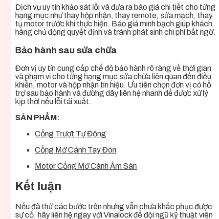
Dịch vụ uy tín khảo sát lỗi và đưa ra báo giá chi tiết cho từng
hạng mục như thay hộp nhận, thay remote, sửa mạch, thay
tụ motor trước khi thực hiện. Báo giá minh bạch giúp khách
hàng chủ động quyết định và tránh phát sinh chi phí bất ngờ.
Bảo hành sau sửa chữa
Đơn vị uy tín cung cấp chế độ bảo hành rõ ràng về thời gian
và phạm vi cho từng hạng mục sửa chữa liên quan đến điều
khiển, motor và hộp nhận tín hiệu. Ưu tiên chọn đơn vị có hỗ
trợ sau bảo hành và đường dây liên hệ nhanh để được xử lý
kịp thời nếu lỗi tái xuất.
SẢN PHẨM:
Cổng Trượt Tự Động
Cổng Mở Cánh Tay Đòn
Motor Cổng Mở Cánh Âm Sàn
Kết luận
Nếu đã thử các bước trên nhưng vẫn chưa khắc phục được
sự cố, hãy liên hệ ngay với Vinalock để đội ngũ kỹ thuật viên