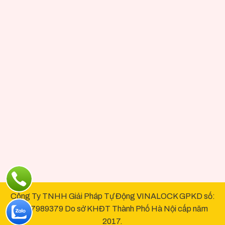
Công Ty TNHH Giải Pháp Tự Động VINALOCK GPKD số:
0107989379 Do sở KHĐT Thành Phố Hà Nội cấp năm
2017.