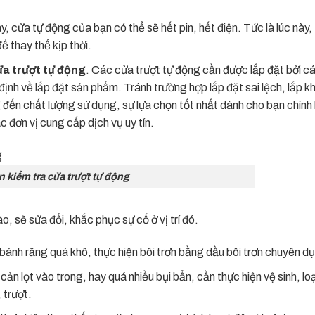
, cửa tự động của bạn có thể sẽ hết pin, hết điện. Tức là lúc này, 
ể thay thế kịp thời.
cửa trượt tự động
. Các cửa trượt tự động cần được lắp đặt bởi c
định về lắp đặt sản phẩm. Tránh trường hợp lắp đặt sai lệch, lắp 
đến chất lượng sử dụng, sự lựa chọn tốt nhất dành cho bạn chính 
c đơn vị cung cấp dịch vụ uy tín.
n kiểm tra cửa trượt tự động
ào, sẽ sửa đổi, khắc phục sự cố ở vị trí đó.
, bánh răng quá khô, thực hiện bôi trơn bằng dầu bôi trơn chuyên d
cản lọt vào trong, hay quá nhiều bụi bẩn, cần thực hiện vệ sinh, lo
 trượt.