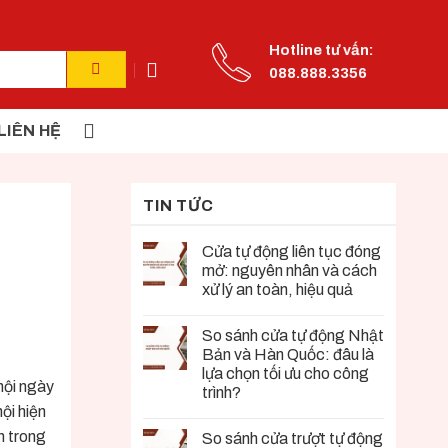
Hotline tư vấn:
088.888.3356
LIÊN HỆ
TIN TỨC
Cửa tự động liên tục đóng
mở: nguyên nhân và cách
xử lý an toàn, hiệu quả
So sánh cửa tự động Nhật
Bản và Hàn Quốc: đâu là
lựa chọn tối ưu cho công
 hội ngày
trình?
ội hiện
n trong
So sánh cửa trượt tự động