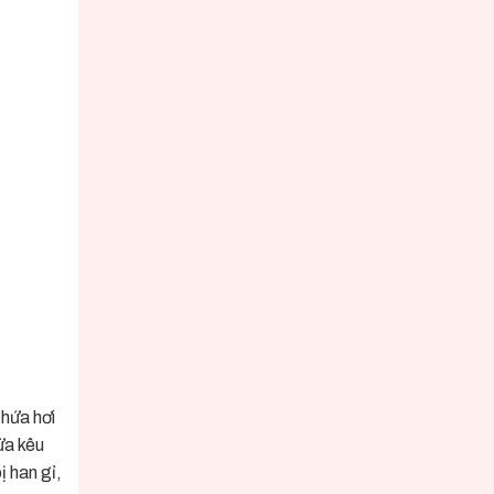
chứa hơi
ửa kêu
ị han gỉ,