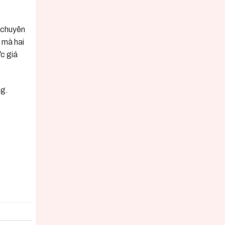
, chuyên
 mà hai
c giá
ng.