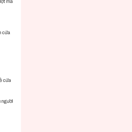
mượt mà
n cửa
về cửa
u người