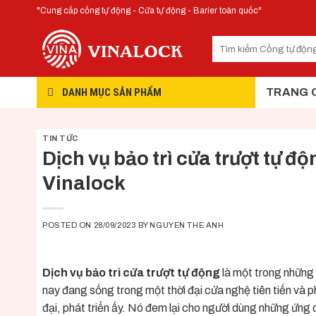
Skip
"Cung cấp cổng tự động - Cửa tự động - Barier toàn quốc"
to
content
DANH MỤC SẢN PHẨM
TRANG 
TIN TỨC
Dịch vụ bảo trì cửa trượt tự đ
Vinalock
POSTED ON
28/09/2023
BY
NGUYEN THE ANH
Dịch vụ bảo trì cửa trượt tự động
là một trong những d
nay đang sống trong một thời đại cửa nghệ tiên tiến và p
đại, phát triển ấy. Nó đem lại cho người dùng những ứng