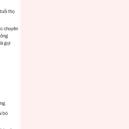
tuổi thọ
ác chuyên
không
là gọi
ụng.
ại bỏ