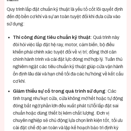
Quy trình lắp đặt chuẩn kỹ thuật là yếu tố cốt lõi quyết định
đến độ bền cơ khí và sự an toàn tuyệt đối khi đưa cửa vào
sử dụng:
Thi công đúng tiêu chuẩn kỹ thuật
: Quá trình này
đòi hỏi việc lắp đặt hệ ray, motor, cảm biến, bộ điều
khiển phải chính xác tuyệt đối về vị trí; đồng thời căn
chỉnh hành trình và cài đặt lực đóng mở hợp lý. Tuân thủ
nghiêm ngặt các tiêu chuẩn kỹ thuật giúp cửa vận hành
ổn định lâu dài và hạn chế tối đa các hư hỏng về kết cấu
cơ khí.
Giảm thiểu sự cố trong quá trình sử dụng
: Các
tình trạng như kẹt cửa, cửa không mở hết hoặc tự động
đóng bất ngờ phần lớn đều xuất phát từ lỗi lắp đặt sai
chuẩn hoặc dùng thiết bị kém chất lượng. Đơn vị
chuyên nghiệp sẽ chủ động lựa chọn linh kiện tốt, tối ưu
cài đặt chế độ an toàn và lập kế hoạch bảo trì định kỳ