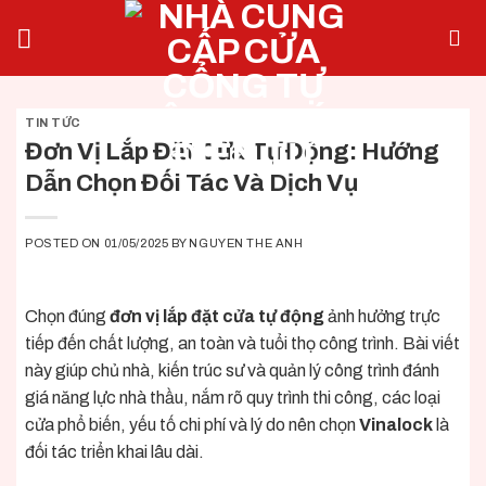
Skip
to
content
TIN TỨC
Đơn Vị Lắp Đặt Cửa Tự Động: Hướng
Dẫn Chọn Đối Tác Và Dịch Vụ
POSTED ON
01/05/2025
BY
NGUYEN THE ANH
Chọn đúng
đơn vị lắp đặt cửa tự động
ảnh hưởng trực
tiếp đến chất lượng, an toàn và tuổi thọ công trình. Bài viết
này giúp chủ nhà, kiến trúc sư và quản lý công trình đánh
giá năng lực nhà thầu, nắm rõ quy trình thi công, các loại
cửa phổ biến, yếu tố chi phí và lý do nên chọn
Vinalock
là
đối tác triển khai lâu dài.