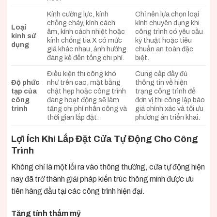
Kính cường lực, kính
Chỉ nên lựa chọn loại
chống cháy, kính cách
kính chuyên dụng khi
Loại
âm, kính cách nhiệt hoặc
công trình có yêu cầu
kính sử
kính chống tia X có mức
kỹ thuật hoặc tiêu
dụng
giá khác nhau, ảnh hưởng
chuẩn an toàn đặc
đáng kể đến tổng chi phí.
biệt.
Điều kiện thi công khó
Cung cấp đầy đủ
Độ phức
như trên cao, mặt bằng
thông tin về hiện
tạp của
chật hẹp hoặc công trình
trạng công trình để
công
đang hoạt động sẽ làm
đơn vị thi công lập báo
trình
tăng chi phí nhân công và
giá chính xác và tối ưu
thời gian lắp đặt.
phương án triển khai.
Lợi Ích Khi Lắp Đặt Cửa Tự Động Cho Công
Trình
Không chỉ là một lối ra vào thông thường, cửa tự động hiện
nay đã trở thành giải pháp kiến trúc thông minh được ưu
tiên hàng đầu tại các công trình hiện đại.
Tăng tính thẩm mỹ