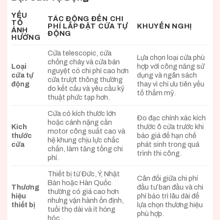
YẾU
TÁC ĐỘNG ĐẾN CHI
TỐ
PHÍ LẮP ĐẶT CỬA TỰ
KHUYẾN NGHỊ
ẢNH
ĐỘNG
HƯỞNG
Cửa telescopic, cửa
Lựa chọn loại cửa phù
chống cháy và cửa bán
Loại
hợp với công năng sử
nguyệt có chi phí cao hơn
cửa tự
dụng và ngân sách
cửa trượt thông thường
động
thay vì chỉ ưu tiên yếu
do kết cấu và yêu cầu kỹ
tố thẩm mỹ.
thuật phức tạp hơn.
Cửa có kích thước lớn
Đo đạc chính xác kích
hoặc cánh nặng cần
Kích
thước ô cửa trước khi
motor công suất cao và
thước
báo giá để hạn chế
hệ khung chịu lực chắc
cửa
phát sinh trong quá
chắn, làm tăng tổng chi
trình thi công.
phí.
Thiết bị từ Đức, Ý, Nhật
Cân đối giữa chi phí
Bản hoặc Hàn Quốc
Thương
đầu tư ban đầu và chi
thường có giá cao hơn
hiệu
phí bảo trì lâu dài để
nhưng vận hành ổn định,
thiết bị
lựa chọn thương hiệu
tuổi thọ dài và ít hỏng
phù hợp.
hóc.