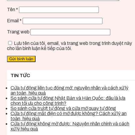
Tên
*
Email
*
Trang web
Lưu tên của tôi, email, và trang web trong trình duyệt này
cho lần bình luận kế tiếp của tôi.
TIN TỨC
Cửa tự động liên tục đóng mở: nguyên nhân và cách xử lý
an toàn, hiệu quả
So sánh cửa tự động Nhật Bản và Hàn Quốc: đâu là lựa
chọn tối ưu cho công trình?
So sánh cửa trượt tự động và cửa mở quay tự động
Cửa tự động mất điện có mở được không? Cách xử lý an
toàn, hiệu quả
Cửa tự động không mở được: Nguyên nhân chính và cách
xử lý hiệu quả