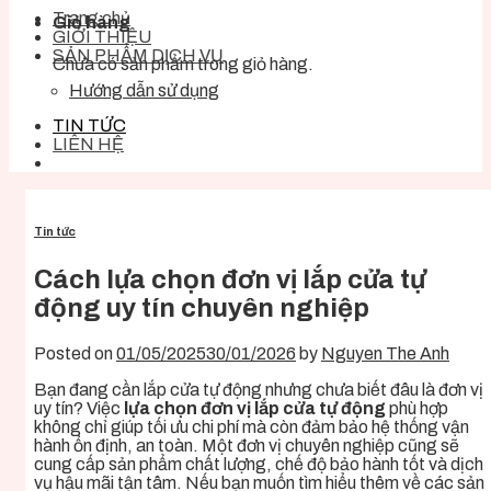
Trang chủ
Giỏ hàng
GIỚI THIỆU
SẢN PHẨM DỊCH VỤ
Chưa có sản phẩm trong giỏ hàng.
Hướng dẫn sử dụng
TIN TỨC
LIÊN HỆ
Tin tức
Cách lựa chọn đơn vị lắp cửa tự
động uy tín chuyên nghiệp
Posted on
01/05/2025
30/01/2026
by
Nguyen The Anh
Bạn đang cần lắp cửa tự động nhưng chưa biết đâu là đơn vị
uy tín? Việc
lựa chọn đơn vị lắp cửa tự động
phù hợp
không chỉ giúp tối ưu chi phí mà còn đảm bảo hệ thống vận
hành ổn định, an toàn. Một đơn vị chuyên nghiệp cũng sẽ
cung cấp sản phẩm chất lượng, chế độ bảo hành tốt và dịch
vụ hậu mãi tận tâm. Nếu bạn muốn tìm hiểu thêm về các sản