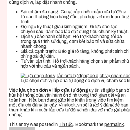
cùng dịch vụ lắp đặt nhanh chóng.
Sản phẩm đa dạng: Cung cấp nhiều mẫu cửa tự động
từ các thương hiệu hàng đầu, phù hợp với mọi loại công
trình.
Đội ngũ kỹ thuật giàu kinh nghiệm: Được đào tạo
chuyên sâu, đảm bảo lắp đặt đúng tiêu chuẩn kỹ thuật.
Dịch vụ bảo hành dài hạn: Hỗ trợ khách hàng tối đa
trong quá trình sử dụng, cam kết bảo trì và sửa chữa
nhanh chóng.
Giá cả cạnh tranh: Báo giá rõ ràng, không phát sinh chi
phí ngoài dự kiến.
Tư vấn tận tình: Hỗ trợ khách hàng chọn sản phẩm phù
hợp với nhu cầu và ngân sách.
Lựa chọn đơn vị lắp cửa tự động có dịch vụ chăm sóc 
Việc
lựa chọn đơn vị lắp cửa tự động
uy tín sẽ giúp bạn sở
hữu hệ thống cửa vận hành ổn định trong thời gian dài và an
toàn hơn. Nếu bạn đang gặp khó khăn trong việc tìm kiếm
một địa chỉ đáng tin cậy,
Vinalock.vn
sẽ là gợi ý đáng để bạn
tham khảo khi muốn lắp cửa tự động hiện đại với mức giá phải
chăng.
This entry was posted in
Tin tức
. Bookmark the
permalink
.