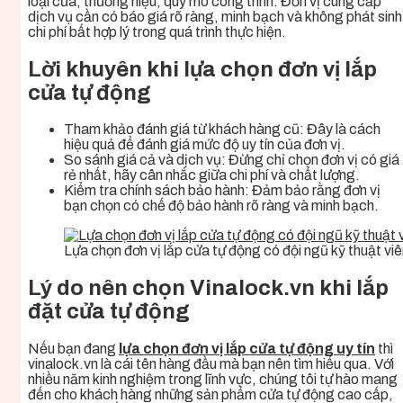
loại cửa, thương hiệu, quy mô công trình. Đơn vị cung cấp
dịch vụ cần có báo giá rõ ràng, minh bạch và không phát sinh
chi phí bất hợp lý trong quá trình thực hiện.
Lời khuyên khi lựa chọn đơn vị lắp
cửa tự động
Tham khảo đánh giá từ khách hàng cũ: Đây là cách
hiệu quả để đánh giá mức độ uy tín của đơn vị.
So sánh giá cả và dịch vụ: Đừng chỉ chọn đơn vị có giá
rẻ nhất, hãy cân nhắc giữa chi phí và chất lượng.
Kiểm tra chính sách bảo hành: Đảm bảo rằng đơn vị
bạn chọn có chế độ bảo hành rõ ràng và minh bạch.
Lựa chọn đơn vị lắp cửa tự động có đội ngũ kỹ thuật vi
Lý do nên chọn Vinalock.vn khi lắp
đặt cửa tự động
Nếu bạn đang
lựa chọn đơn vị lắp cửa tự động uy tín
thì
vinalock.vn là cái tên hàng đầu mà bạn nên tìm hiểu qua. Với
nhiều năm kinh nghiệm trong lĩnh vực, chúng tôi tự hào mang
đến cho khách hàng những sản phẩm cửa tự động cao cấp,