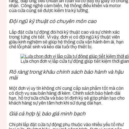
ràng, đáp ứng tiêu chuẩn an toàn và có đầy đủ giấy tờ chứng
nhận. Công nghệ cảm biến, hệ thống điều khiển và motor
của cửa cũng sẽ được kiểm tra kỹ lưỡng.
Đội ngũ kỹ thuật có chuyên môn cao
Lắp đặt cửa tự động đòi hỏi kỹ thuật cao và sự chính xác
trong từng chi tiết. Vì vậy, đơn vị có đội ngũ kỹ thuật viên
giàu kinh nghiệm sẽ giúp hệ thống cửa vận hành êm ái, hạn
chế lỗi phát sinh và kéo dài tuổi thọ thiết bị.
Lựa chọn đơn vị lắp cửa tự động giúp tiết kiệm thời gian 
Rõ ràng trong khâu chính sách bảo hành và hậu
mãi
Một đơn vị uy tín không chỉ cung cấp sản phẩm tốt mà còn
có dịch vụ sau bán hàng đi kèm. Chính sách bảo hành dài
hạn, hỗ trợ sửa chữa và bảo trì định kỳ sẽ góp phần tạo cho
khách hàng sự yên tâm hơn khi sử dụng dài hạn.
Giá cả hợp lý, báo giá minh bạch
Chi phí lắp đặt cửa tự động phụ thuộc vào nhiều yếu tố như