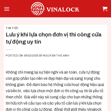
Skip
to
content
TIN TỨC
Lưu ý khi lựa chọn đơn vị thi công cửa
tự động uy tín
POSTED ON
09/02/2025
BY
NGUYEN THE ANH
Không chỉ mang lại sự tiện nghi và an toàn, cửa tự động
còn góp phần tạo nên vẻ đẹp hiện đại và sang trọng cho
không gian. Để đảm bảo hệ thống cửa hoạt động hiệu quả
và bền bỉ, việc lựa chọn một đơn vị thi công uy tín là yếu tố
then chốt. Bài viết này sẽ cung cấp cho bạn những thông
tin hữu ích về cấu tạo và các yếu tố cần lưu ý khi lựa chọn
đơn vị thi công cửa tự động, đồng thời giới thiệu
Vinalock