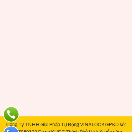
Công Ty TNHH Giải Pháp Tự Động VINALOCK GPKD số:
0107989379 Do sở KHĐT Thành Phố Hà Nội cấp năm