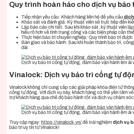
Quy trình hoàn hảo cho dịch vụ bảo 
Tiếp nhận yêu cầu: Khách hàng liên hệ để yêu cầu
dịch
Khảo sát và đánh giá: Kỹ thuật viên sẽ trực tiếp đến k
Lập báo cáo chi tiết: Sau khi khảo sát, kỹ thuật viên l
hiểu rõ hơn về tình trạng cổng và các biện pháp cần thiế
Thực hiện bảo trì chuyên nghiệp: Quy trình bảo trì được
Bàn giao và bảo hành: Sau khi hoàn thành bảo trì, cổn
dài.
Dịch vụ bảo trì cổng tự động, đảm bảo vận hành êm ái v
Vinalock: Dịch vụ bảo trì cổng tự đ
Vinalock không chỉ cung cấp các giải pháp khóa điện tử thôn
cổng tự động. Với dịch vụ này, khách hàng có thể yên tâm về
trợ khách hàng qua chế độ bảo hành tốt và dịch vụ chăm sóc 
Dịch vụ bảo trì cổng tự động, đảm bảo vận hành êm ái v
Truy cập ngay:
https://vinalock.vn/
để trải nghiệm
dịch vụ b
bảo trì uy tín từ Vinalock!