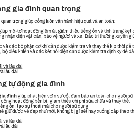
ộng gia đình quan trọng
uan trọng giúp cổng luôn vận hành hiệu quả và an toàn:
giúp mô-tơ hoạt động êm ái, giảm thiểu tiếng ồn và tình trạng kẹt
g nhận diện vật cản, bảo vệ người và xe. Bảo trì thường xuyên g
rục và các bộ phận cơ khí cần được kiểm tra và thay thế kịp thời đ
 bộ điều khiển và các kết nối điện cần được kiểm tra định kỳ để 
à lâu dài
ng tự động gia đình
gia đình
giúp phát hiện sớm sự cố, đảm bảo an toàn cho người sử d
 cổng hoạt động bền bỉ, giảm thiểu chi phí sửa chữa và thay thế.
iếng ồn, tạo sự thoải mái cho người sử dụng
ẽ giữ được vẻ đẹp như mới, không bị gỉ sét hay xuống cấp theo th
à lâu dài