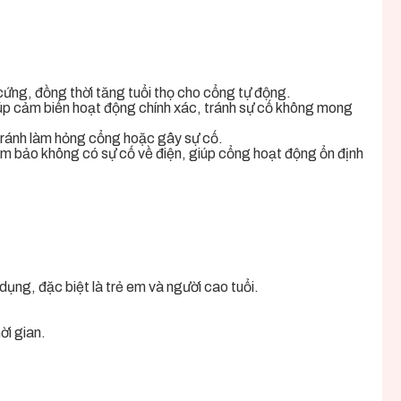
 cứng, đồng thời tăng tuổi thọ cho cổng tự động.
iúp cảm biến hoạt động chính xác, tránh sự cố không mong
ể tránh làm hỏng cổng hoặc gây sự cố.
đảm bảo không có sự cố về điện, giúp cổng hoạt động ổn định
ụng, đặc biệt là trẻ em và người cao tuổi.
ời gian.