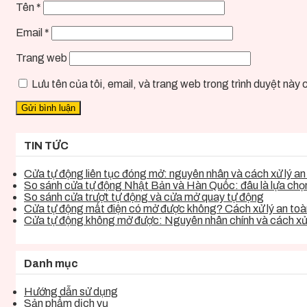
Tên
*
Email
*
Trang web
Lưu tên của tôi, email, và trang web trong trình duyệt này ch
TIN TỨC
Cửa tự động liên tục đóng mở: nguyên nhân và cách xử lý an 
So sánh cửa tự động Nhật Bản và Hàn Quốc: đâu là lựa chọn 
So sánh cửa trượt tự động và cửa mở quay tự động
Cửa tự động mất điện có mở được không? Cách xử lý an toàn
Cửa tự động không mở được: Nguyên nhân chính và cách xử 
Danh mục
Hướng dẫn sử dụng
Sản phẩm dịch vụ