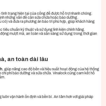
 tình trạng hiện tại của cổng để được hỗ trợ nhanh chóng.
ác định những vấn đề cần sửa chữa hoặc bảo dưỡng.
ếu có) và đưa ra phương án bảo trì phù hợp, giúp khách hàng
c tiêu chuẩn kỹ thuật và sử dụng linh kiện chính hãng.
t động mượt mà, an toàn và sẵn sàng sử dụng trong thời gian
à, an toàn dài lâu
nh
, giúp nâng cao độ bền và hiệu suất hoạt động của hệ thống
ệm chi phí bảo dưỡng và sửa chữa. Vinalock cũng cam kết hỗ
hẩm.
luôn vận hành ổn định và bền bỉ. An tâm hơn với giải pháp