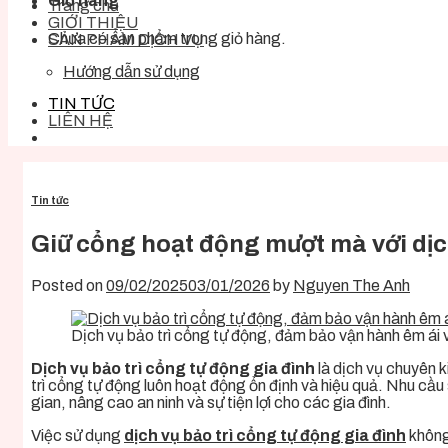
Giỏ hàng
Trang chủ
GIỚI THIỆU
Chưa có sản phẩm trong giỏ hàng.
SẢN PHẨM DỊCH VỤ
Hướng dẫn sử dụng
TIN TỨC
LIÊN HỆ
Tin tức
Giữ cổng hoạt động mượt mà với dịc
Posted on
09/02/2025
03/01/2026
by
Nguyen The Anh
Dịch vụ bảo trì cổng tự động, đảm bảo vận hành êm ái v
Dịch vụ bảo trì cổng tự động gia đình
là dịch vụ chuyên k
trì cổng tự động luôn hoạt động ổn định và hiệu quả. Nhu cầu 
gian, nâng cao an ninh và sự tiện lợi cho các gia đình.
Việc sử dụng
dịch vụ bảo trì cổng tự động gia đình
không 