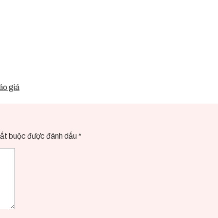
áo giá
ắt buộc được đánh dấu
*