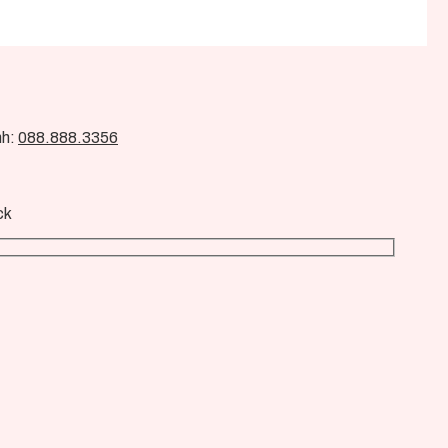
nh:
088.888.3356
ck