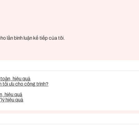
o lần bình luận kế tiếp của tôi.
toàn, hiệu quả
tối ưu cho công trình?
, hiệu quả
lý hiệu quả