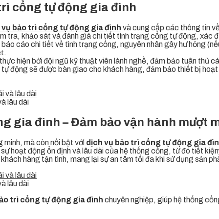
trì cổng tự động gia đình
 vụ bảo trì cổng tự động gia đình
và cung cấp các thông tin về
iểm tra, khảo sát và đánh giá chi tiết tình trạng cổng tự động, x
ập báo cáo chi tiết về tình trạng cổng, nguyên nhân gây hư hỏng (n
t.
 thực hiện bởi đội ngũ kỹ thuật viên lành nghề, đảm bảo tuân thủ cá
g tự động sẽ được bàn giao cho khách hàng, đảm bảo thiết bị hoạ
à lâu dài
ộng gia đình – Đảm bảo vận hành mượt m
g minh, mà còn nổi bật với
dịch vụ bảo trì cổng tự động gia đì
 sự hoạt động ổn định và lâu dài của hệ thống cổng, từ đó tiết ki
khách hàng tận tình, mang lại sự an tâm tối đa khi sử dụng sản p
à lâu dài
ảo trì cổng tự động gia đình
chuyên nghiệp, giúp hệ thống cổng 