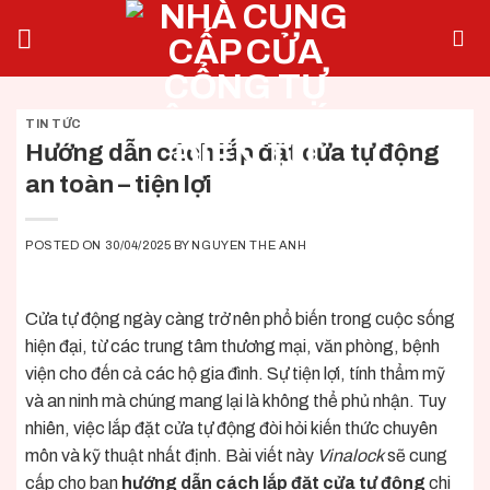
Skip
to
content
TIN TỨC
Hướng dẫn cách lắp đặt cửa tự động
an toàn – tiện lợi
POSTED ON
30/04/2025
BY
NGUYEN THE ANH
Cửa tự động ngày càng trở nên phổ biến trong cuộc sống
hiện đại, từ các trung tâm thương mại, văn phòng, bệnh
viện cho đến cả các hộ gia đình. Sự tiện lợi, tính thẩm mỹ
và an ninh mà chúng mang lại là không thể phủ nhận. Tuy
nhiên, việc lắp đặt cửa tự động đòi hỏi kiến thức chuyên
môn và kỹ thuật nhất định. Bài viết này
Vinalock
sẽ cung
cấp cho bạn
hướng dẫn cách lắp đặt cửa tự động
chi