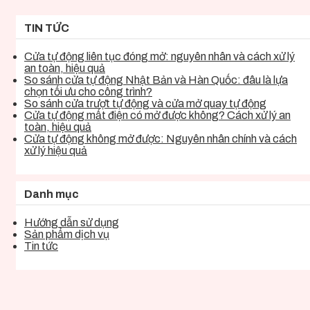
TIN TỨC
Cửa tự động liên tục đóng mở: nguyên nhân và cách xử lý
an toàn, hiệu quả
So sánh cửa tự động Nhật Bản và Hàn Quốc: đâu là lựa
chọn tối ưu cho công trình?
So sánh cửa trượt tự động và cửa mở quay tự động
Cửa tự động mất điện có mở được không? Cách xử lý an
toàn, hiệu quả
Cửa tự động không mở được: Nguyên nhân chính và cách
xử lý hiệu quả
Danh mục
Hướng dẫn sử dụng
Sản phẩm dịch vụ
Tin tức