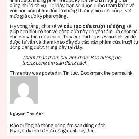
nhận được những phản hồi cực kỳ tốt về chất lượng cửa
cũng như dịch vụ. Tại đây, bạn sẽ được được tham khảo vô
vàn các sản phẩm đến từ những thương hiệu nổi tiếng, với
mức giá cực kỳ phải chăng.
Hy vọng rằng, chia sẻ về
cấu tạo cửa trượt tự động
sẽ
giúp bạn hiểu rõ hơn về dòng cửa này để yên tâm lựa chọn nó
cho công trình của mình. Truy cập tại
https://vinalock.vn
để
được tư vấn và tham khảo đầy đủ các sản phẩm cửa trượt tự
động đang được trưng bày tại đây.
Tham khảo thêm bài viết khác:
Bảo dưỡng hệ
thống cổng âm sàn đúng cách
This entry was posted in
Tin tức
. Bookmark the
permalink
.
Nguyen The Anh
Bảo dưỡng hệ thống cổng âm sàn đúng cách
Nguyên lý mô tơ cửa cổng cánh tay đòn