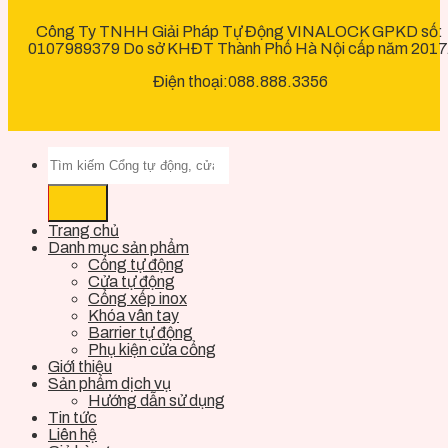
Công Ty TNHH Giải Pháp Tự Động VINALOCK GPKD số:
0107989379 Do sở KHĐT Thành Phố Hà Nội cấp năm 2017
Điện thoại:088.888.3356
Trang chủ
Danh mục sản phẩm
Cổng tự động
Cửa tự động
Cổng xếp inox
Khóa vân tay
Barrier tự động
Phụ kiện cửa cổng
Giới thiệu
Sản phẩm dịch vụ
Hướng dẫn sử dụng
Tin tức
Liên hệ