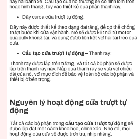
hay hai bánh xe. Cấu tạo của nó thường sẽ có hình lõm tròn
hoặc hình thang, tùy vào thiết kế của phần thanh ray.
Dây curoa cửa trượt tự động:
Dây này được thiết kế theo dạng đai răng, để có thể chống
trượt bước khi cửa vận hành. Nó sẽ được kết nối từ motor
qua pully không tải, và cũng được liên kết với hai tai treo của
cửa.
Cấu tạo cửa trượt tự động –
Thanh ray:
Thanh ray được lắp trên tường, và tất cả bộ phận sẽ được
lắp trên thanh ray này. Nắp của thanh ray sẽ vừa với chiều
dài của nó, với mục đích để bảo vệ toàn bộ các bộ phận và
thiết bị ở bên trọng.
Nguyên lý hoạt động cửa trượt tự
động
Tất cả các bộ phận trong
cấu tạo cửa trượt tự động
sẽ
được lắp đặt một cách khoa học, chính xác. Nhờ đó, mọi
hoạt động của cửa sẽ được trơn tru, nhịp nhàng.