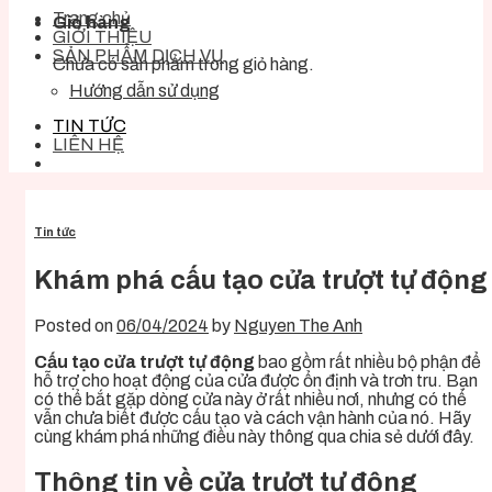
Trang chủ
Giỏ hàng
GIỚI THIỆU
SẢN PHẨM DỊCH VỤ
Chưa có sản phẩm trong giỏ hàng.
Hướng dẫn sử dụng
TIN TỨC
LIÊN HỆ
Tin tức
Khám phá cấu tạo cửa trượt tự động
Posted on
06/04/2024
by
Nguyen The Anh
Cấu tạo cửa trượt tự động
bao gồm rất nhiều bộ phận để
hỗ trợ cho hoạt động của cửa được ổn định và trơn tru. Bạn
có thể bắt gặp dòng cửa này ở rất nhiều nơi, nhưng có thể
vẫn chưa biết được cấu tạo và cách vận hành của nó. Hãy
cùng khám phá những điều này thông qua chia sẻ dưới đây.
Thông tin về cửa trượt tự động