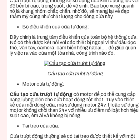
Cửa trượt tự động thường sẽ sử dụng cửa kính cường lực với
độ bền bỉ cao, trong suốt, dễ vệ sinh. Bao bọc xung quanh
nó là khung nhôm chắc chắn. nhờ đó, sẽ mang lại vẻ đẹp
thẩm mỹ cũng như chất lượng cho dòng cửa này.
Bộ điều khiển của cửa tự động:
Đây chính là trung tâm điều khiển của toàn bộ hệ thống cửa.
Nó có thể được kết nối với các thiết bị ngoại vi như đầu đọc
thẻ, vân tay, camera, cảm biến hồng ngoại,… để giúp quản
lý việc ra vào của một tòa nhà, công trình nào đó.
Cấu tạo cửa trượt tự động
Motor cửa tự động:
Cấu tạo cửa trượt tự động
có motor để có thể cung cấp
năng lượng điện cho cửa hoạt động tốt nhất. Tùy vào thiết
kế của mỗi dòng cửa, mà sử dụng motor 24v. Hoặc sử dụng
motor không chổi than 24v với nhiều ưu điểm nổi bật hơn hiệu
suất cao, êm ái và không bị nóng.
Tai treo của cửa:
Cửa trượt động thường sẽ có tai treo được thiết kế với một