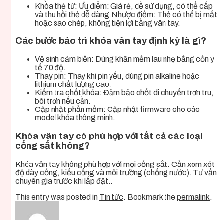
Khóa thẻ từ: Ưu điểm: Giá rẻ, dễ sử dụng, có thể cấp
và thu hồi thẻ dễ dàng.Nhược điểm: Thẻ có thể bị mất
hoặc sao chép, không tiện lợi bằng vân tay.
Các bước bảo trì khóa vân tay định kỳ là gì?
Vệ sinh cảm biến: Dùng khăn mềm lau nhẹ bằng cồn y
tế 70 độ.
Thay pin: Thay khi pin yếu, dùng pin alkaline hoặc
lithium chất lượng cao.
Kiểm tra chốt khóa: Đảm bảo chốt di chuyển trơn tru,
bôi trơn nếu cần.
Cập nhật phần mềm: Cập nhật firmware cho các
model khóa thông minh.
Khóa vân tay có phù hợp với tất cả các loại
cổng sắt không?
Khóa vân tay không phù hợp với mọi cổng sắt. Cần xem xét
độ dày cổng, kiểu cổng và môi trường (chống nước). Tư vấn
chuyên gia trước khi lắp đặt..
This entry was posted in
Tin tức
. Bookmark the
permalink
.