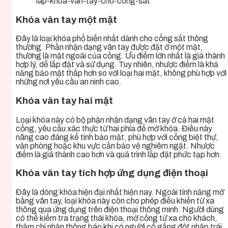
lap-khoa-van-tay-cho-cong-sat
Khóa vân tay một mặt
Đây là loại khóa phổ biến nhất dành cho cổng sắt thông
thường. Phần nhận dạng vân tay được đặt ở một mặt,
thường là mặt ngoài của cổng. Ưu điểm lớn nhất là giá thành
hợp lý, dễ lắp đặt và sử dụng. Tuy nhiên, nhược điểm là khả
năng bảo mật thấp hơn so với loại hai mặt, không phù hợp với
những nơi yêu cầu an ninh cao.
Khóa vân tay hai mặt
Loại khóa này có bộ phận nhận dạng vân tay ở cả hai mặt
cổng, yêu cầu xác thực từ hai phía để mở khóa. Điều này
nâng cao đáng kể tính bảo mật, phù hợp với cổng biệt thự,
văn phòng hoặc khu vực cần bảo vệ nghiêm ngặt. Nhược
điểm là giá thành cao hơn và quá trình lắp đặt phức tạp hơn.
Khóa vân tay tích hợp ứng dụng điện thoại
Đây là dòng khóa hiện đại nhất hiện nay. Ngoài tính năng mở
bằng vân tay, loại khóa này còn cho phép điều khiển từ xa
thông qua ứng dụng trên điện thoại thông minh. Người dùng
có thể kiểm tra trạng thái khóa, mở cổng từ xa cho khách,
thậm chí nhận thông báo khi có người cố gắng đột nhập trái