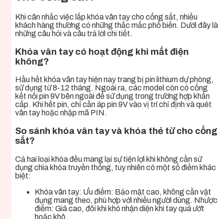
Khi cân nhắc việc lắp khóa vân tay cho cổng sắt, nhiều
khách hàng thường có những thắc mắc phổ biến. Dưới đây là
những câu hỏi và câu trả lời chi tiết.
Khóa vân tay có hoạt động khi mất điện
không?
Hầu hết khóa vân tay hiện nay trang bị pin lithium dự phòng,
sử dụng từ 8-12 tháng. Ngoài ra, các model còn có cổng
kết nối pin 9V bên ngoài để sử dụng trong trường hợp khẩn
cấp. Khi hết pin, chỉ cần áp pin 9V vào vị trí chỉ định và quét
vân tay hoặc nhập mã PIN.
So sánh khóa vân tay và khóa thẻ từ cho cổng
sắt?
Cả hai loại khóa đều mang lại sự tiện lợi khi không cần sử
dụng chìa khóa truyền thống, tuy nhiên có một số điểm khác
biệt:
Khóa vân tay: Ưu điểm: Bảo mật cao, không cần vật
dụng mang theo, phù hợp với nhiều người dùng. Nhược
điểm: Giá cao, đôi khi khó nhận diện khi tay quá ướt
hoặc khô.