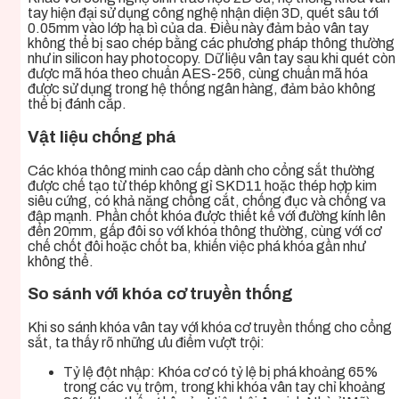
tay hiện đại sử dụng công nghệ nhận diện 3D, quét sâu tới
0.05mm vào lớp hạ bì của da. Điều này đảm bảo vân tay
không thể bị sao chép bằng các phương pháp thông thường
như in silicon hay photocopy. Dữ liệu vân tay sau khi quét còn
được mã hóa theo chuẩn AES-256, cùng chuẩn mã hóa
được sử dụng trong hệ thống ngân hàng, đảm bảo không
thể bị đánh cắp.
Vật liệu chống phá
Các khóa thông minh cao cấp dành cho cổng sắt thường
được chế tạo từ thép không gỉ SKD11 hoặc thép hợp kim
siêu cứng, có khả năng chống cắt, chống đục và chống va
đập mạnh. Phần chốt khóa được thiết kế với đường kính lên
đến 20mm, gấp đôi so với khóa thông thường, cùng với cơ
chế chốt đôi hoặc chốt ba, khiến việc phá khóa gần như
không thể.
So sánh với khóa cơ truyền thống
Khi so sánh khóa vân tay với khóa cơ truyền thống cho cổng
sắt, ta thấy rõ những ưu điểm vượt trội:
Tỷ lệ đột nhập: Khóa cơ có tỷ lệ bị phá khoảng 65%
trong các vụ trộm, trong khi khóa vân tay chỉ khoảng