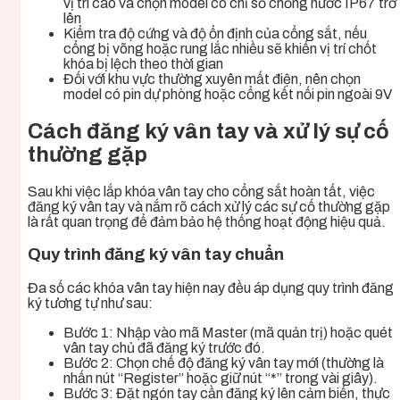
vị trí cao và chọn model có chỉ số chống nước IP67 trở
lên
Kiểm tra độ cứng và độ ổn định của cổng sắt, nếu
cổng bị võng hoặc rung lắc nhiều sẽ khiến vị trí chốt
khóa bị lệch theo thời gian
Đối với khu vực thường xuyên mất điện, nên chọn
model có pin dự phòng hoặc cổng kết nối pin ngoài 9V
Cách đăng ký vân tay và xử lý sự cố
thường gặp
Sau khi việc lắp khóa vân tay cho cổng sắt hoàn tất, việc
đăng ký vân tay và nắm rõ cách xử lý các sự cố thường gặp
là rất quan trọng để đảm bảo hệ thống hoạt động hiệu quả.
Quy trình đăng ký vân tay chuẩn
Đa số các khóa vân tay hiện nay đều áp dụng quy trình đăng
ký tương tự như sau:
Bước 1: Nhập vào mã Master (mã quản trị) hoặc quét
vân tay chủ đã đăng ký trước đó.
Bước 2: Chọn chế độ đăng ký vân tay mới (thường là
nhấn nút “Register” hoặc giữ nút “*” trong vài giây).
Bước 3: Đặt ngón tay cần đăng ký lên cảm biến, thực