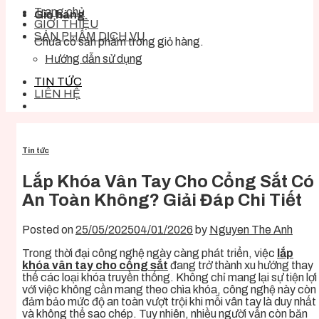
Trang chủ
Giỏ hàng
GIỚI THIỆU
SẢN PHẨM DỊCH VỤ
Chưa có sản phẩm trong giỏ hàng.
Hướng dẫn sử dụng
TIN TỨC
LIÊN HỆ
Tin tức
Lắp Khóa Vân Tay Cho Cổng Sắt Có
An Toàn Không? Giải Đáp Chi Tiết
Posted on
25/05/2025
04/01/2026
by
Nguyen The Anh
Trong thời đại công nghệ ngày càng phát triển, việc
lắp
khóa vân tay cho cổng sắt
đang trở thành xu hướng thay
thế các loại khóa truyền thống. Không chỉ mang lại sự tiện lợi
với việc không cần mang theo chìa khóa, công nghệ này còn
đảm bảo mức độ an toàn vượt trội khi mỗi vân tay là duy nhất
và không thể sao chép. Tuy nhiên, nhiều người vẫn còn băn