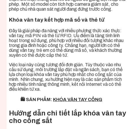
phép. Một số model còn tích hợp camera giám sát, cho
phép chủ nhà quan sát người đang đứng trước cổng.
Khóa vân tay kết hợp mã số và thẻ từ
Đây là giải pháp đa năng với nhiều phương thức xác thực:
vân tay, mã PIN và thẻ từ RFID. Ưu điểm là tăng tính linh
hoạt trong sử dụng, phù hợp với nhiều đối tượng khác nhau
trong gia đình hoặc công ty. Chẳng hạn, người lớn có thể
dùng vân tay, trẻ em có thể dùng mã số, và khách thường
xuyên có thể được cấp thẻ từ.
Việc loại này cũng tương đối đơn giản. Tùy thuộc vào nhu
cầu sử dụng, môi trường lắp đặt và ngân sách, bạn có thể
lựa chọn loại khóa vân tay phù hợp nhất cho cổng sắt của
mình. Nhìn chung, xu hướng hiện nay là các sản phẩm tích
hợp nhiều tính năng thông minh, kết nối Internet và có thể
điều khiển từ xa.
🛍️ SẢN PHẨM:
KHÓA VÂN TAY CỔNG
Hướng dẫn chi tiết lắp khóa vân tay
cho cổng sắt