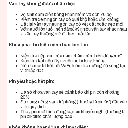
Vân tay không được nhận diện:
Vệ sinh cảm biến bằng khăn mềm và cồn 70 độ
Kiểm tra xem ngón tay có quá khô hoặc ướt không
Đặt lại vân tay nếu ngón tay có vết cắt hoặc sẹo mới
Với người lớn tuổi, nên đăng ký nhiều vân tay khác nhau
vì vân tay thường mờ đi theo tuổi tác
Khóa phát tín hiệu cảnh báo liên tục:
Kiểm tra tiếp xúc của nam châm cảm biến đóng/mở
Kiểm tra kết nối dây nguồn có bị lỏng không
Nếu là model kết nối WiFi, kiểm tra cường độ sóng tại
vị trí lắp đặt
Pin yếu hoặc hết pin:
Đa số khóa vân tay sẽ cảnh báo khi pin còn khoảng
20%
Sử dụng cổng sạc dự phòng (thường là pin 9V) đặt vào
vị trí quy định
Thay pin mới theo đúng loại pin khuyến nghị (thường là
pin alkaline chất lượng cao)
Khóa không hoạt động khi mất điện: