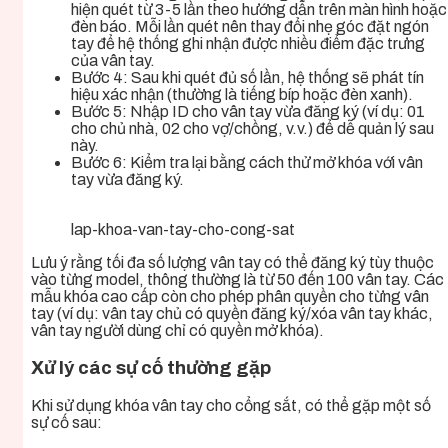
hiện quét từ 3-5 lần theo hướng dẫn trên màn hình hoặc
đèn báo. Mỗi lần quét nên thay đổi nhẹ góc đặt ngón
tay để hệ thống ghi nhận được nhiều điểm đặc trưng
của vân tay.
Bước 4: Sau khi quét đủ số lần, hệ thống sẽ phát tín
hiệu xác nhận (thường là tiếng bíp hoặc đèn xanh).
Bước 5: Nhập ID cho vân tay vừa đăng ký (ví dụ: 01
cho chủ nhà, 02 cho vợ/chồng, v.v.) để dễ quản lý sau
này.
Bước 6: Kiểm tra lại bằng cách thử mở khóa với vân
tay vừa đăng ký.
lap-khoa-van-tay-cho-cong-sat
Lưu ý rằng tối đa số lượng vân tay có thể đăng ký tùy thuộc
vào từng model, thông thường là từ 50 đến 100 vân tay. Các
mẫu khóa cao cấp còn cho phép phân quyền cho từng vân
tay (ví dụ: vân tay chủ có quyền đăng ký/xóa vân tay khác,
vân tay người dùng chỉ có quyền mở khóa).
Xử lý các sự cố thường gặp
Khi sử dụng khóa vân tay cho cổng sắt, có thể gặp một số
sự cố sau: