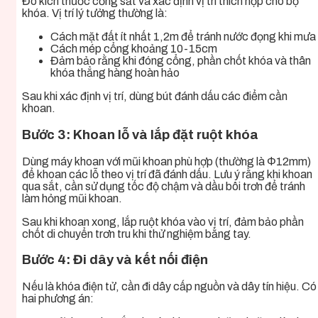
Đo kích thước cổng sắt và xác định vị trí thích hợp cho bộ
khóa. Vị trí lý tưởng thường là:
Cách mặt đất ít nhất 1,2m để tránh nước đọng khi mưa
Cách mép cổng khoảng 10-15cm
Đảm bảo rằng khi đóng cổng, phần chốt khóa và thân
khóa thẳng hàng hoàn hảo
Sau khi xác định vị trí, dùng bút đánh dấu các điểm cần
khoan.
Bước 3: Khoan lỗ và lắp đặt ruột khóa
Dùng máy khoan với mũi khoan phù hợp (thường là Φ12mm)
để khoan các lỗ theo vị trí đã đánh dấu. Lưu ý rằng khi khoan
qua sắt, cần sử dụng tốc độ chậm và dầu bôi trơn để tránh
làm hỏng mũi khoan.
Sau khi khoan xong, lắp ruột khóa vào vị trí, đảm bảo phần
chốt di chuyển trơn tru khi thử nghiệm bằng tay.
Bước 4: Đi dây và kết nối điện
Nếu là khóa điện tử, cần đi dây cấp nguồn và dây tín hiệu. Có
hai phương án: