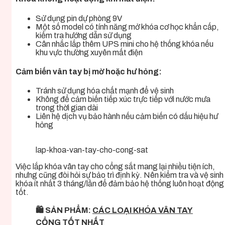
Sử dụng pin dự phòng 9V
Một số model có tính năng mở khóa cơ học khẩn cấp,
kiểm tra hướng dẫn sử dụng
Cân nhắc lắp thêm UPS mini cho hệ thống khóa nếu
khu vực thường xuyên mất điện
Cảm biến vân tay bị mờ hoặc hư hỏng:
Tránh sử dụng hóa chất mạnh để vệ sinh
Không để cảm biến tiếp xúc trực tiếp với nước mưa
trong thời gian dài
Liên hệ dịch vụ bảo hành nếu cảm biến có dấu hiệu hư
hỏng
lap-khoa-van-tay-cho-cong-sat
Việc lắp khóa vân tay cho cổng sắt mang lại nhiều tiện ích,
nhưng cũng đòi hỏi sự bảo trì định kỳ. Nên kiểm tra và vệ sinh
khóa ít nhất 3 tháng/lần để đảm bảo hệ thống luôn hoạt động
tốt.
🛍️ SẢN PHẨM:
CÁC LOẠI KHÓA VÂN TAY
CỔNG TỐT NHẤT