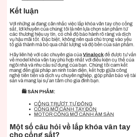
Kết luận
Với những ai đang cân nhắc việc lắp khóa vân tay cho cổng
sắt, lời khuyên của chúng tôi là nên lựa chọn sản phẩm từ
các thương hiệu uy tín, có chế độ bảo hành rõ ràng và dịch
vụ hậu mãi tốt. Đặc biệt, không nên quá chú trọng vào yếu
tố giá thành mà bỏ qua chất lượng và độ bền của sản phẩm.
Hãy liên hệ với các chuyên gia của
Vinalock
để được tư vấn
về model khóa vân tay phù hợp nhất với điều kiện cụ thể của
ngôi nhà và nhu cầu sử dụng của bạn. Chúng tôi cam kết
mang đến giải pháp an ninh toàn diện, kết hợp giữa công
nghệ tiên tiến và dịch vụ chuyên nghiệp, góp phần bảo vệ tài
sản và mang lại sự an tâm cho gia đình bạn.
🛍️ SẢN PHẨM:
CỔNG TRƯỢT TỰ ĐỘNG
CỔNG MỞ CÁNH TAY ĐÒN
MOTOR CỔNG MỞ CÁNH ÂM SÀN
Một số câu hỏi về lắp khóa vân tay
cho cổng sắt?