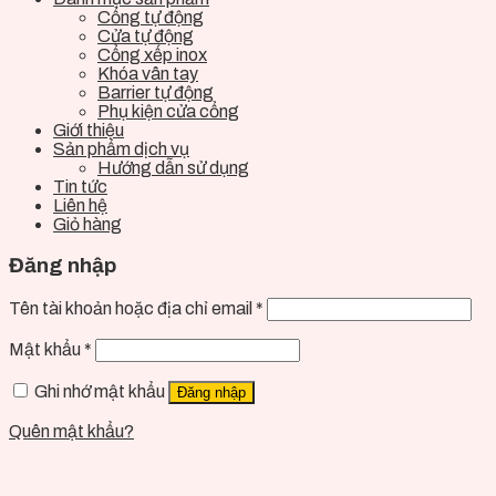
Cổng tự động
Cửa tự động
Cổng xếp inox
Khóa vân tay
Barrier tự động
Phụ kiện cửa cổng
Giới thiệu
Sản phẩm dịch vụ
Hướng dẫn sử dụng
Tin tức
Liên hệ
Giỏ hàng
Đăng nhập
Tên tài khoản hoặc địa chỉ email
*
Mật khẩu
*
Ghi nhớ mật khẩu
Đăng nhập
Quên mật khẩu?