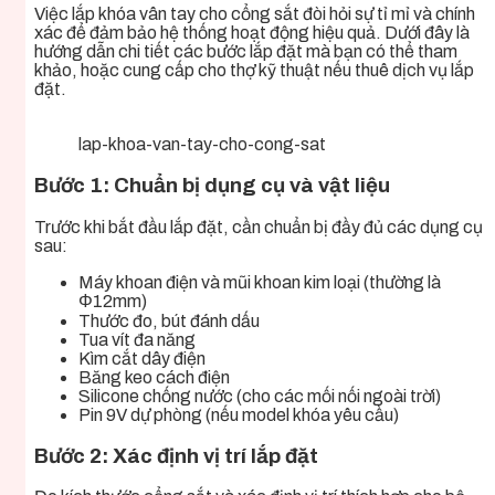
Việc lắp khóa vân tay cho cổng sắt đòi hỏi sự tỉ mỉ và chính
xác để đảm bảo hệ thống hoạt động hiệu quả. Dưới đây là
hướng dẫn chi tiết các bước lắp đặt mà bạn có thể tham
khảo, hoặc cung cấp cho thợ kỹ thuật nếu thuê dịch vụ lắp
đặt.
lap-khoa-van-tay-cho-cong-sat
Bước 1: Chuẩn bị dụng cụ và vật liệu
Trước khi bắt đầu lắp đặt, cần chuẩn bị đầy đủ các dụng cụ
sau:
Máy khoan điện và mũi khoan kim loại (thường là
Φ12mm)
Thước đo, bút đánh dấu
Tua vít đa năng
Kìm cắt dây điện
Băng keo cách điện
Silicone chống nước (cho các mối nối ngoài trời)
Pin 9V dự phòng (nếu model khóa yêu cầu)
Bước 2: Xác định vị trí lắp đặt