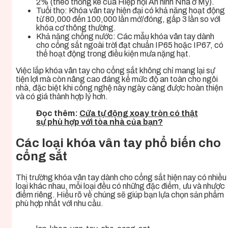
2% (theo thống kê của Hiệp hội An ninh Nhà ở Mỹ).
Tuổi thọ: Khóa vân tay hiện đại có khả năng hoạt động
từ 80,000 đến 100,000 lần mở/đóng, gấp 3 lần so với
khóa cơ thông thường.
Khả năng chống nước: Các mẫu khóa vân tay dành
cho cổng sắt ngoài trời đạt chuẩn IP65 hoặc IP67, có
thể hoạt động trong điều kiện mưa nặng hạt.
Việc lắp khóa vân tay cho cổng sắt không chỉ mang lại sự
tiện lợi mà còn nâng cao đáng kể mức độ an toàn cho ngôi
nhà, đặc biệt khi công nghệ này ngày càng được hoàn thiện
và có giá thành hợp lý hơn.
Đọc thêm:
Cửa tự động xoay tròn có thật
sự phù hợp với tòa nhà của bạn?
Các loại khóa vân tay phổ biến cho
cổng sắt
Thị trường khóa vân tay dành cho cổng sắt hiện nay có nhiều
loại khác nhau, mỗi loại đều có những đặc điểm, ưu và nhược
điểm riêng. Hiểu rõ về chúng sẽ giúp bạn lựa chọn sản phẩm
phù hợp nhất với nhu cầu.