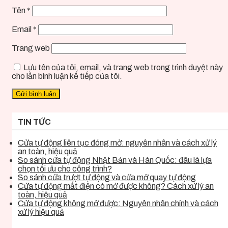
Tên
*
Email
*
Trang web
Lưu tên của tôi, email, và trang web trong trình duyệt này
cho lần bình luận kế tiếp của tôi.
TIN TỨC
Cửa tự động liên tục đóng mở: nguyên nhân và cách xử lý
an toàn, hiệu quả
So sánh cửa tự động Nhật Bản và Hàn Quốc: đâu là lựa
chọn tối ưu cho công trình?
So sánh cửa trượt tự động và cửa mở quay tự động
Cửa tự động mất điện có mở được không? Cách xử lý an
toàn, hiệu quả
Cửa tự động không mở được: Nguyên nhân chính và cách
xử lý hiệu quả