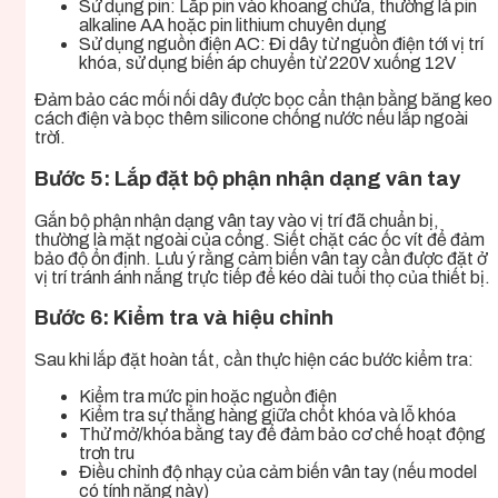
Sử dụng pin: Lắp pin vào khoang chứa, thường là pin
alkaline AA hoặc pin lithium chuyên dụng
Sử dụng nguồn điện AC: Đi dây từ nguồn điện tới vị trí
khóa, sử dụng biến áp chuyển từ 220V xuống 12V
Đảm bảo các mối nối dây được bọc cẩn thận bằng băng keo
cách điện và bọc thêm silicone chống nước nếu lắp ngoài
trời.
Bước 5: Lắp đặt bộ phận nhận dạng vân tay
Gắn bộ phận nhận dạng vân tay vào vị trí đã chuẩn bị,
thường là mặt ngoài của cổng. Siết chặt các ốc vít để đảm
bảo độ ổn định. Lưu ý rằng cảm biến vân tay cần được đặt ở
vị trí tránh ánh nắng trực tiếp để kéo dài tuổi thọ của thiết bị.
Bước 6: Kiểm tra và hiệu chỉnh
Sau khi lắp đặt hoàn tất, cần thực hiện các bước kiểm tra:
Kiểm tra mức pin hoặc nguồn điện
Kiểm tra sự thẳng hàng giữa chốt khóa và lỗ khóa
Thử mở/khóa bằng tay để đảm bảo cơ chế hoạt động
trơn tru
Điều chỉnh độ nhạy của cảm biến vân tay (nếu model
có tính năng này)