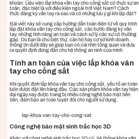
khoăn: Liệu việc lắp khóa vân tay cho cổng sắt có thực sự an
toàn, đặc biệt là với điều kiện ngoài trời Việt Nam? Cách
thức đăng ký vân tay ra sao và có những lưu ý gì khi lắp đặt?
Bài viết này sẽ cung cấp hướng dẫn toàn diện từ về quy trình
lắp đặt khóa vân tay cho cổng sắt, các bước đăng ký vân
tay, những tính năng an toàn và cách xử lý các sự cố thường
gặp. Dù bạn là chủ biệt thự, căn hộ hay cơ sở kinh doanh,
thông tin dưới đây sẽ giúp bạn có cái nhìn tổng quan và đưa
ra quyết định đúng đắn cho hệ thống an ninh của mình.
Tính an toàn của việc lắp khóa vân
tay cho cổng sắt
Khi quyết định lắp khóa vân tay cho cổng sắt, yếu tố an toàn
luôn được đặt lên hàng đầu. Các sản phẩm khóa vân tay hiện
đại ngày nay được trang bị nhiều công nghệ bảo mật tiên
tiến, đảm bảo an toàn tuyệt đối cho người sử dụng.
lap-khoa-van-tay-cho-cong-sat
Công nghệ bảo mật sinh trắc học 3D
Khác với công nghệ sinh trắc học 2D cũ, hệ thống khóa vân