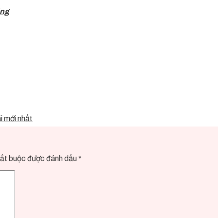
ãng
i mới nhất
ắt buộc được đánh dấu
*