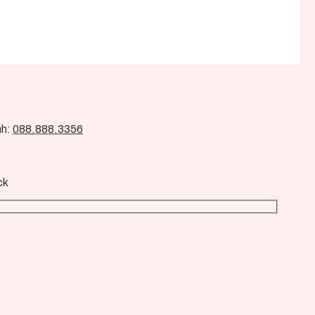
nh:
088.888.3356
ck