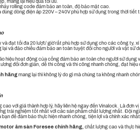
p, mang lại hiệu quả tối ưu.
hảy rolling code đảm bảo an toàn, độ bảo mật cao.
à dùng dòng điện áp 220V – 240V phù hợp sử dụng trong thời tiết 
ao
 và đạt tối đa 20 lượt/ giờ rất phù hợp sử dụng cho các công ty, x
g lại và đảo chiều đảm bảo an toàn tuyệt đối cho người và vật sử
áo hiệu hoạt động của cổng đảm bảo an toàn cho người sử dụng 
ơng đối đơn giản, dễ thi công và thi công nhanh chóng, đạt hiệu
nh hãng
mang lại thì không lý do gì mà chúng ta không nhanh chó
ín
g cao với giá thành hợp lý, hãy liên hệ ngay đến Vinalock. Là đơn
 trải nghiệm tốt nhất với các sản phẩm chất lượng nhất. Đội ngũ 
 bạn để đảm bảo thực hiện nhanh chóng, tiện lợi và chính xác nhất
motor âm sàn Foresee chính hãng,
chất lượng cao và thực hi