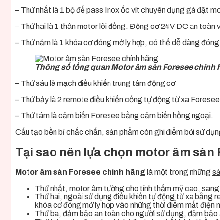
– Thứ nhất là 1 bộ đế pass Inox ốc vít chuyên dụng gá đặt m
– Thứ hai là 1 thân motor lõi đồng. Động cơ 24V DC an toàn v
– Thứ năm là 1 khóa cơ đóng mở ly hợp, có thể dễ dàng đóng
Thông số tổng quan Motor âm sàn Foresee chính 
– Thứ sáu là mạch điều khiển trung tâm động cơ
– Thứ bảy là 2 remote điều khiển cổng tự động từ xa Foresee
– Thứ tám là cảm biến Foresee bằng cảm biến hồng ngoại.
Cấu tạo bền bỉ chắc chắn, sản phẩm còn ghi điểm bởi sử dụng 
Tại sao nên lựa chọn motor âm sàn
Motor âm sàn Foresee chính hãng
là một trong những
s
Thứ nhất, motor âm tường cho tính thẩm mỹ cao, sang t
Thứ hai, ngoài sử dụng điều khiển tự động từ xa bằng 
khóa cơ đóng mở ly hợp vào những thời điểm mất điện 
Thứ ba, đảm bảo an toàn cho người sử dụng, đảm bảo a