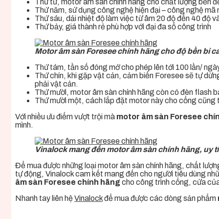
Thứ tư,
motor âm sàn chính hãng
cho chất lượng bền đẹ
Thứ năm, sử dụng công nghệ hiện đại – công nghệ mã n
Thứ sáu, dải nhiệt độ làm việc từ âm 20 độ đến 40 độ v
Thứ bảy, giá thành rẻ phù hợp với đại đa số công trình
Motor âm sàn Foresee chính hãng cho độ bền bỉ c
Thứ tám, tần số đóng mở cho phép lên tới 100 lần/ ngày
Thứ chín, khi gặp vật cản, cảm biến Foresee sẽ tự dừn
phải vật cản.
Thứ mười,
motor âm sàn chính hãng
còn có đèn flash b
Thứ mười một, cách lắp đặt motor này cho cổng cũng tư
Với nhiều ưu điểm vượt trội mà
motor âm sàn Foresee chí
mình.
Vinalock mang đến motor âm sàn chính hãng, uy t
Để mua được những loại
motor âm sàn chính hãng,
chất lượn
tự động, Vinalock cam kết mang đến cho người tiêu dùng những
âm sàn Foresee chính hãng
cho công trình cổng, cửa của
Nhanh tay liên hệ
Vinalock
để mua được các dòng sản phẩm