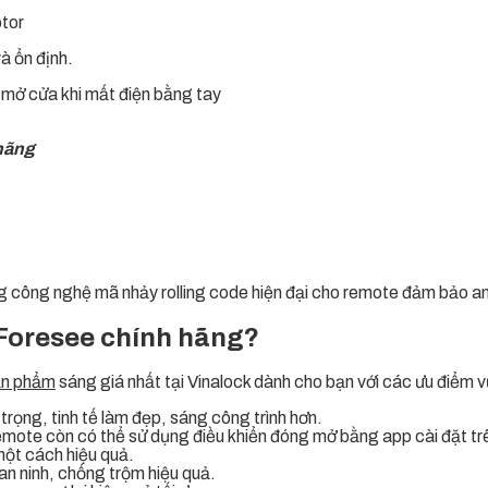
otor
à ổn định.
 mở cửa khi mất điện bằng tay
hãng
công nghệ mã nhảy rolling code hiện đại cho remote đảm bảo an to
 Foresee chính hãng?
ản phẩm
sáng giá nhất tại Vinalock dành cho bạn với các ưu điểm vư
rọng, tinh tế làm đẹp, sáng công trình hơn.
remote còn có thể sử dụng điều khiển đóng mở bằng app cài đặt t
một cách hiệu quả.
n ninh, chống trộm hiệu quả.