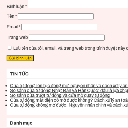
Bình luận
*
Tên
*
Email
*
Trang web
Lưu tên của tôi, email, và trang web trong trình duyệt này ch
TIN TỨC
Cửa tự động liên tục đóng mở: nguyên nhân và cách xử lý an 
So sánh cửa tự động Nhật Bản và Hàn Quốc: đâu là lựa chọn 
So sánh cửa trượt tự động và cửa mở quay tự động
Cửa tự động mất điện có mở được không? Cách xử lý an toàn
Cửa tự động không mở được: Nguyên nhân chính và cách xử 
Danh mục