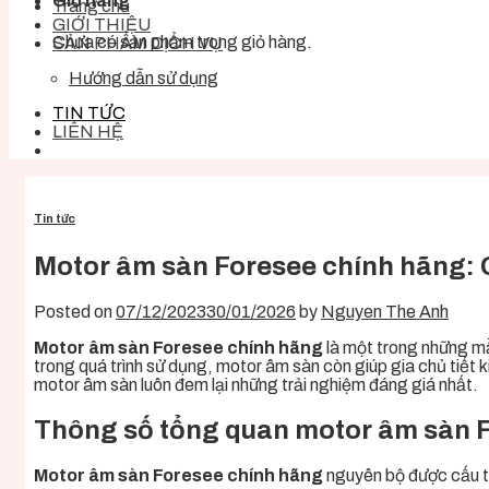
Giỏ hàng
Trang chủ
GIỚI THIỆU
Chưa có sản phẩm trong giỏ hàng.
SẢN PHẨM DỊCH VỤ
Hướng dẫn sử dụng
TIN TỨC
LIÊN HỆ
Tin tức
Motor âm sàn Foresee chính hãng: Gi
Posted on
07/12/2023
30/01/2026
by
Nguyen The Anh
Motor âm sàn Foresee chính hãng
là một trong những mẫ
trong quá trình sử dụng, motor âm sàn còn giúp gia chủ tiết 
motor âm sàn luôn đem lại những trải nghiệm đáng giá nhất.
Thông số tổng quan motor âm sàn 
Motor âm sàn Foresee chính hãng
nguyên bộ được cấu t