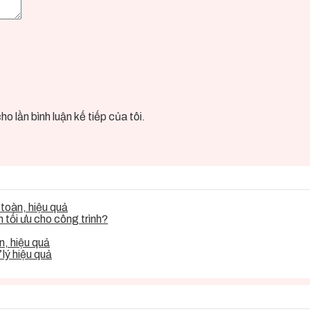
o lần bình luận kế tiếp của tôi.
toàn, hiệu quả
tối ưu cho công trình?
, hiệu quả
lý hiệu quả