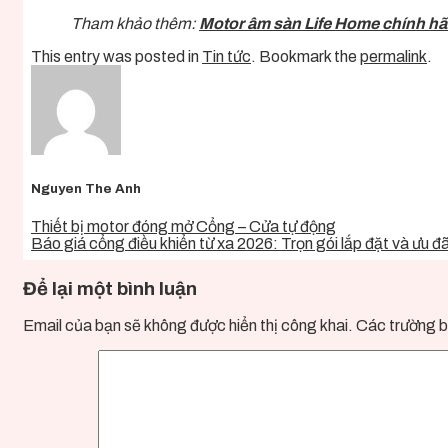
Tham khảo thêm:
Motor âm sàn Life Home chính h
This entry was posted in
Tin tức
. Bookmark the
permalink
.
Nguyen The Anh
Thiết bị motor đóng mở Cổng – Cửa tự động
Báo giá cổng điều khiển từ xa 2026: Trọn gói lắp đặt và ưu đã
Để lại một bình luận
Email của bạn sẽ không được hiển thị công khai.
Các trường b