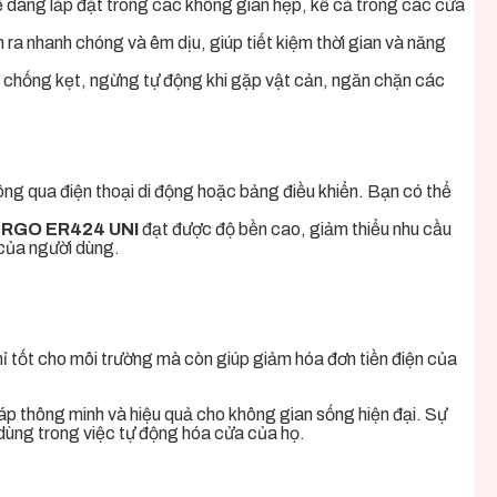
dàng lắp đặt trong các không gian hẹp, kể cả trong các cửa
ra nhanh chóng và êm dịu, giúp tiết kiệm thời gian và năng
n chống kẹt, ngừng tự động khi gặp vật cản, ngăn chặn các
ông qua điện thoại di động hoặc bảng điều khiển. Bạn có thể
ERGO ER424 UNI
đạt được độ bền cao, giảm thiểu nhu cầu
n của người dùng.
hỉ tốt cho môi trường mà còn giúp giảm hóa đơn tiền điện của
p thông minh và hiệu quả cho không gian sống hiện đại. Sự
dùng trong việc tự động hóa cửa của họ.