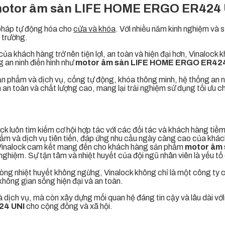
ối motor âm sàn LIFE HOME ERGO ER424
i pháp tự động hóa cho
cửa và khóa
. Với nhiều năm kinh nghiệm và
ị trường.
 khách hàng trở nên tiện lợi, an toàn và hiện đại hơn, Vinalock 
 an ninh điển hình như
motor âm sàn LIFE HOME ERGO ER424
n phẩm và dịch vụ, cổng tự động, khóa thông minh, hệ thống an n
n an toàn và chất lượng cao, mang lại trải nghiệm sử dụng tối ưu 
ck luôn tìm kiếm cơ hội hợp tác với các đối tác và khách hàng tiề
hẩm và dịch vụ tiên tiến, đáp ứng nhu cầu ngày càng cao của khá
: Vinalock cam kết mang đến cho khách hàng sản phẩm
motor âm
 nghiệm. Sự tận tâm và nhiệt huyết của đội ngũ nhân viên là yếu tố
 lòng nhiệt huyết không ngừng, Vinalock không chỉ là một công ty 
hông gian sống hiện đại và an toàn.
dịch vụ, mà còn xây dựng mối quan hệ đáng tin cậy và lâu dài với
24 UNI
cho cộng đồng và xã hội.