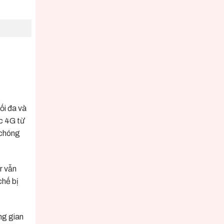
ối đa và
ặc 4G từ
 chóng
r vẫn
chế bị
ng gian