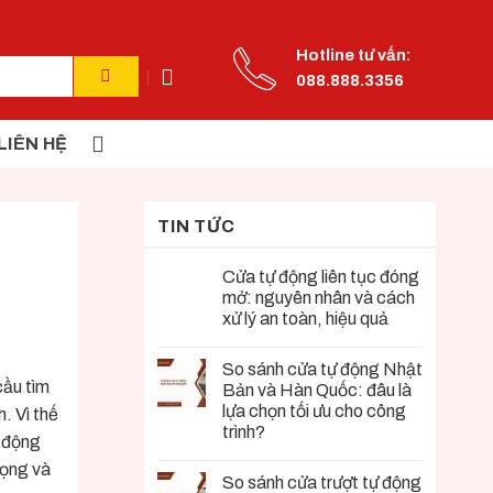
Hotline tư vấn:
088.888.3356
LIÊN HỆ
TIN TỨC
Cửa tự động liên tục đóng
mở: nguyên nhân và cách
xử lý an toàn, hiệu quả
So sánh cửa tự động Nhật
cầu tìm
Bản và Hàn Quốc: đâu là
lựa chọn tối ưu cho công
. Vì thế
trình?
ự động
rọng và
So sánh cửa trượt tự động