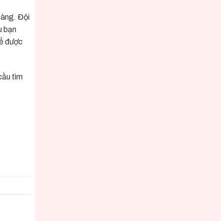
hàng. Đội
u bạn
để được
cầu tìm