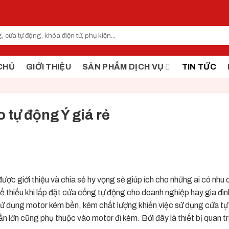
CHỦ
GIỚI THIỆU
SẢN PHẨM DỊCH VỤ
TIN TỨC
tự động Ý giá rẻ
ược giới thiệu và chia sẻ hy vọng sẽ giúp ích cho những ai có nhu 
ể thiếu khi lắp đặt cửa cổng tự động cho doanh nghiệp hay gia đình
 sử dụng motor kém bền, kém chất lượng khiến việc sử dụng cửa t
 lớn cũng phụ thuộc vào motor đi kèm. Bởi đây là thiết bị quan t