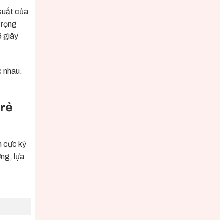
suất của
trọng
6 giây
c nhau.
 rẻ
h cực kỳ
ởng, lựa