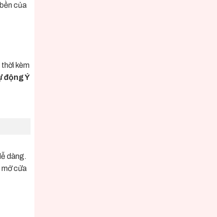
 bền của
 thời kèm
ự động Ý
dễ dàng.
g mở cửa