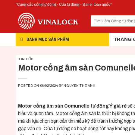
Skip
"Cung cấp cổng tự động - Cửa tự động - Barier toàn quốc"
to
content
DANH MỤC SẢN PHẨM
TRANG 
TIN TỨC
Motor cổng âm sàn Comunello 
POSTED ON
06/02/2024
BY
NGUYEN THE ANH
Motor cổng âm sàn Comunello tự động Ý giá rẻ
sẽ đ
hiểu và quan tâm. Motor cổng âm sàn là thiết bị không th
mà khi lựa chọn bạn cần tìm hiểu kỹ để tránh trường hợp
gặp vấn đề. Cửa tự động có hoạt động tốt hay không phần