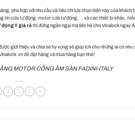
ng, phù hợp với nhu cầu và tiêu chí lựa chọn hiện nay của khách 
ông tin cửa tự động, motor cửa tự động,… và các thiết bị khác. Nế
 động Ý giá rẻ
thì đừng ngần ngại mà liên hệ cho Vinalock ngay 
được giới thiệu và chia sẻ hy vọng sẽ giúp ích cho những ai có nhu 
Vinalock.vn
để đặt hàng và mua hàng bạn nhé!
NĂNG MOTOR CỔNG ÂM SÀN FADINI-ITALY