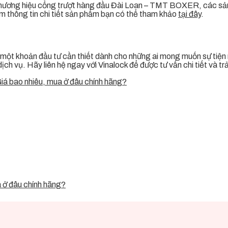
 thương hiệu cổng trượt hàng đầu Đài Loan – TMT BOXER, các sản
êm thông tin chi tiết sản phẩm bạn có thể tham khảo
tại đây
.
 một khoản đầu tư cần thiết dành cho những ai mong muốn sự tiện n
h vụ. Hãy liên hệ ngay với Vinalock để được tư vấn chi tiết và trả
Giá bao nhiêu, mua ở đâu chính hãng?
a ở đâu chính hãng?