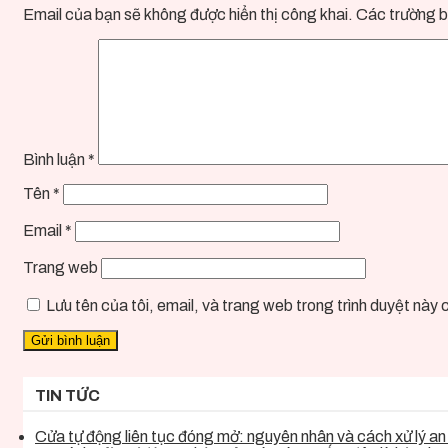
Email của bạn sẽ không được hiển thị công khai.
Các trường b
Bình luận
*
Tên
*
Email
*
Trang web
Lưu tên của tôi, email, và trang web trong trình duyệt này ch
TIN TỨC
Cửa tự động liên tục đóng mở: nguyên nhân và cách xử lý an 