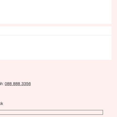
nh:
088.888.3356
ck