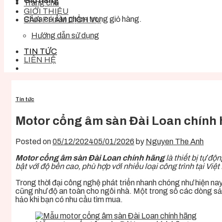
Giỏ hàng
Trang chủ
GIỚI THIỆU
Chưa có sản phẩm trong giỏ hàng.
SẢN PHẨM DỊCH VỤ
Hướng dẫn sử dụng
TIN TỨC
LIÊN HỆ
Tin tức
Motor cổng âm sàn Đài Loan chính h
Posted on
05/12/2024
05/01/2026
by
Nguyen The Anh
Motor cổng âm sàn Đài Loan chính hãng
là thiết bị tự độ
bật với độ bền cao, phù hợp với nhiều loại công trình tại Việ
Trong thời đại công nghệ phát triển nhanh chóng như hiện n
cũng như độ an toàn cho ngôi nhà. Một trong số các dòng sản
hảo khi bạn có nhu cầu tìm mua.