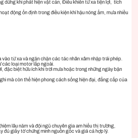
 dừng khi phát hiện vật cản, Điều khiển từ xa tiện lợi, tích
hoạt động ổn định trong điều kiện khí hậu nóng ẩm, mưa nhiều
a vào từ xa và ngăn chặn các tác nhân xâm nhập trái phép.
các loại motor lắp ngoài.
i, đặc biệt hữu ích khi trời mưa hoặc trong những ngày bận
nghi mà còn thể hiện phong cách sống hiện đại, đẳng cấp của
ghiệm lâu năm và đội ngũ chuyên gia am hiểu thị trường,
y đủ giấy tờ chứng minh nguồn gốc và giá cả hợp lý.