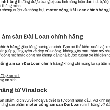
hính hãng
thường được trang bị các tính năng hiện đại như: tự động
hà thông minh
uẩn chống nước và chống bụi,
motor cổng Đài Loan chính hãng
ng âm sàn Đài Loan chính hãng
chính hãng
giúp tăng cường an ninh. Bạn có thể kiểm soát việc r
sàn giúp giữ nguyên vẻ đẹp của cổng, không gây mất thẩm mỹ như 
ẽ tự động mở hoặc đóng mà không cần phải bước xuống xe khi đến nơ
cổng âm sàn Đài Loan chính hãng
không chỉ mang lại sự tiện 
ng an ninh
hãng từ Vinalock
n phẩm, dịch vụ về khóa và thiết bị tự động hàng đầu. Với kinh n
những sản phẩm
motor cổng âm sàn Đài Loan
chính hãng với đầ