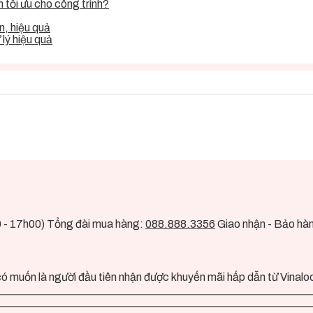
tối ưu cho công trình?
, hiệu quả
lý hiệu quả
0 - 17h00) Tổng đài mua hàng:
088.888.3356
Giao nhận - Bảo hà
ó muốn là người đầu tiên nhận được khuyến mãi hấp dẫn từ Vinalo