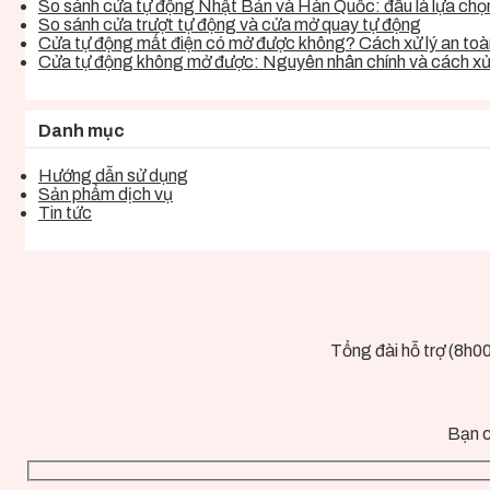
So sánh cửa tự động Nhật Bản và Hàn Quốc: đâu là lựa chọn 
So sánh cửa trượt tự động và cửa mở quay tự động
Cửa tự động mất điện có mở được không? Cách xử lý an toàn
Cửa tự động không mở được: Nguyên nhân chính và cách xử 
Danh mục
Hướng dẫn sử dụng
Sản phẩm dịch vụ
Tin tức
Tổng đài hỗ trợ (8h0
Bạn c