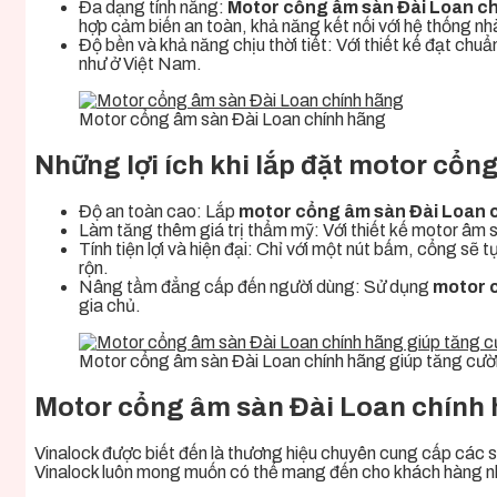
Đa dạng tính năng:
Motor cổng âm sàn Đài Loan c
hợp cảm biến an toàn, khả năng kết nối với hệ thống n
Độ bền và khả năng chịu thời tiết: Với thiết kế đạt ch
như ở Việt Nam.
Motor cổng âm sàn Đài Loan chính hãng
Những lợi ích khi lắp đặt motor cổ
Độ an toàn cao: Lắp
motor cổng âm sàn Đài Loan 
Làm tăng thêm giá trị thẩm mỹ: Với thiết kế motor âm 
Tính tiện lợi và hiện đại: Chỉ với một nút bấm, cổng s
rộn.
Nâng tầm đẳng cấp đến người dùng: Sử dụng
motor 
gia chủ.
Motor cổng âm sàn Đài Loan chính hãng giúp tăng cườ
Motor cổng âm sàn Đài Loan chính 
Vinalock được biết đến là thương hiệu chuyên cung cấp các sả
Vinalock luôn mong muốn có thể mang đến cho khách hàng 