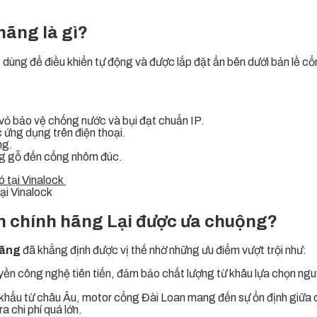
hãng là gì?
c dùng để điều khiển tự động và được lắp đặt ẩn bên dưới bản lề cổn
 vỏ bảo vệ chống nước và bụi đạt chuẩn IP.
 ứng dụng trên điện thoại.
ng.
ổng gỗ đến cổng nhôm đúc.
ại Vinalock
n chính hãng Lại được ưa chuộng?
hãng
đã khẳng định được vị thế nhờ những ưu điểm vượt trội như:
ền công nghệ tiên tiến, đảm bảo chất lượng từ khâu lựa chọn ngu
ẩu từ châu Âu, motor cổng Đài Loan mang đến sự ổn định giữa chất
 chi phí quá lớn.