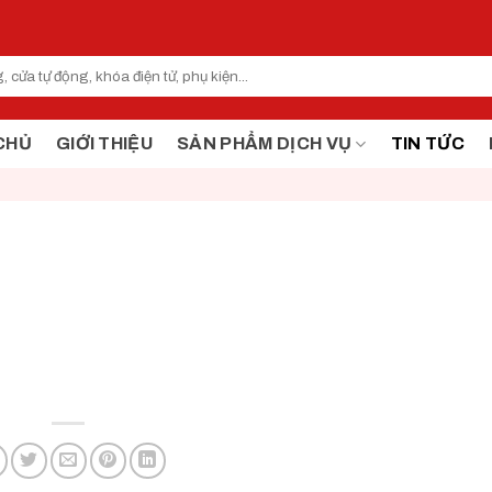
CHỦ
GIỚI THIỆU
SẢN PHẨM DỊCH VỤ
TIN TỨC