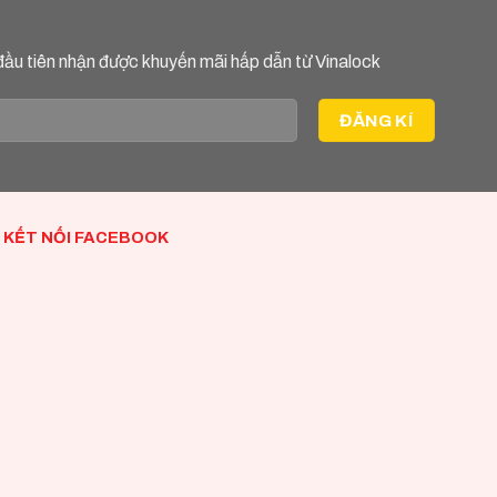
đầu tiên nhận được khuyến mãi hấp dẫn từ Vinalock
KẾT NỐI FACEBOOK