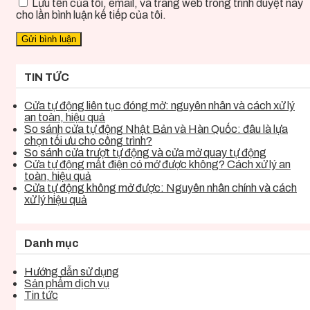
Lưu tên của tôi, email, và trang web trong trình duyệt này
cho lần bình luận kế tiếp của tôi.
TIN TỨC
Cửa tự động liên tục đóng mở: nguyên nhân và cách xử lý
an toàn, hiệu quả
So sánh cửa tự động Nhật Bản và Hàn Quốc: đâu là lựa
chọn tối ưu cho công trình?
So sánh cửa trượt tự động và cửa mở quay tự động
Cửa tự động mất điện có mở được không? Cách xử lý an
toàn, hiệu quả
Cửa tự động không mở được: Nguyên nhân chính và cách
xử lý hiệu quả
Danh mục
Hướng dẫn sử dụng
Sản phẩm dịch vụ
Tin tức