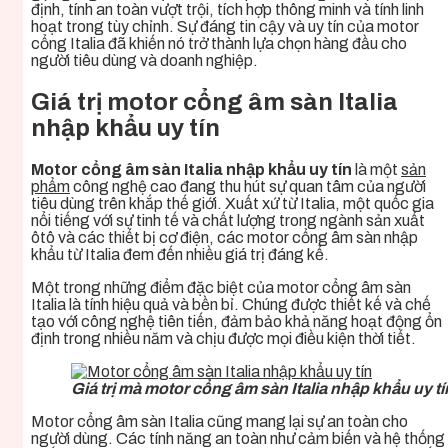
định, tính an toàn vượt trội, tích hợp thông minh và tính linh
hoạt trong tùy chỉnh. Sự đáng tin cậy và uy tín của motor
cổng Italia đã khiến nó trở thành lựa chọn hàng đầu cho
người tiêu dùng và doanh nghiệp.
Giá trị motor cổng âm sàn Italia
nhập khẩu uy tín
Motor cổng âm sàn Italia nhập khẩu uy tín
là một
sản
phẩm
công nghệ cao đang thu hút sự quan tâm của người
tiêu dùng trên khắp thế giới. Xuất xứ từ Italia, một quốc gia
nổi tiếng với sự tinh tế và chất lượng trong ngành sản xuất
ôtô và các thiết bị cơ điện, các motor cổng âm sàn nhập
khẩu từ Italia đem đến nhiều giá trị đáng kể.
Một trong những điểm đặc biệt của motor cổng âm sàn
Italia là tính hiệu quả và bền bỉ. Chúng được thiết kế và chế
tạo với công nghệ tiên tiến, đảm bảo khả năng hoạt động ổn
định trong nhiều năm và chịu được mọi điều kiện thời tiết.
Giá trị mà motor cổng âm sàn Italia nhập khẩu uy tí
Motor cổng âm sàn Italia cũng mang lại sự an toàn cho
người dùng. Các tính năng an toàn như cảm biến và hệ thống