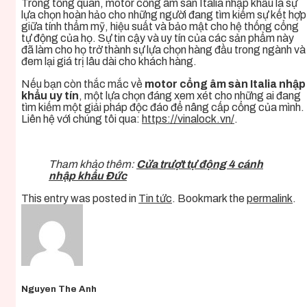
Trong tổng quan, motor cổng âm sàn Italia nhập khẩu là sự
lựa chọn hoàn hảo cho những người đang tìm kiếm sự kết hợp
giữa tính thẩm mỹ, hiệu suất và bảo mật cho hệ thống cổng
tự động của họ. Sự tin cậy và uy tín của các sản phẩm này
đã làm cho họ trở thành sự lựa chọn hàng đầu trong ngành và
đem lại giá trị lâu dài cho khách hàng.
Nếu bạn còn thắc mắc về
motor cổng âm sàn Italia nhập
khẩu uy tín
,
một lựa chọn đáng xem xét cho những ai đang
tìm kiếm một giải pháp độc đáo để nâng cấp cổng của mình.
Liên hệ với chúng tôi qua:
https://vinalock.vn/
.
Tham khảo thêm:
Cửa trượt tự động 4 cánh
nhập khẩu Đức
This entry was posted in
Tin tức
. Bookmark the
permalink
.
Nguyen The Anh