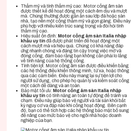
Thẩm mỹ và tính thẩm mỹ cao: Motor cổng âm sàn
được thiết kế để hoạt động một cách êm dịu và mượt
mà. Chúng thường được gắn ẩn sau lớp đá hoặc sàn
nhà, tạo nên một cổng thẩm mỹ và gọn gàng. Điều này
phù hợp với nhiều kiến trúc sang trọng và đòi hỏi tính
thẩm mỹ cao.
Hiệu suất ổn định:
Motor cổng âm sàn Italia nhập
khẩu uy tín
đã được phát triển để hoạt động một
cách mượt mà và hiệu quả. Chúng có khả năng đáp
ứng nhanh chóng và đáng tin cậy trong việc mở và
đóng cổng, đảm bảo rằng bạn không cần phải lo lắng
về tính năng của hệ thống cổng.
Tính tiện lợi: Motor cổng âm sàn được điều khiển bằng
các hệ thống điều khiển thông minh, từ xa, hoặc thông
qua các cảm biến. Điều này mang lại sự tiện lợi cho
người sử dụng, cho phép họ quản lý và kiểm soát cổng
một cách dễ dàng và an toàn.
Bảo mật tối ưu:
Motor cổng âm sàn Italia nhập
khẩu uy tín
có tính năng an toàn tự động để tránh va
chạm. Điều này giúp bảo vệ người và tài sản khỏi bất
kỳ nguy cơ va đập nào khi cổng hoạt động. Bên cạnh
đó, bạn có thể tích hợp các hệ thống bảo mật bổ sung
để nâng cao mức bảo vệ cho ngôi nhà hoặc doanh
nghiệp của bạn.