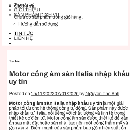
Trang chủ
Giỏ hàng
GIỚI THIỆU
SẢN PHẨM DỊCH VỤ
Chưa có sản phẩm trong giỏ hàng.
Hướng dẫn sử dụng
TIN TỨC
LIÊN HỆ
Tin tức
Motor cổng âm sàn Italia nhập khẩu
uy tín
Posted on
15/11/2023
07/01/2026
by
Nguyen The Anh
Motor cổng âm sàn Italia nhập khẩu uy tín
là một giải
pháp tối ưu cho hệ thống cổng tự động. Sản phẩm này được
nhập khẩu từ Italia, nổi tiếng với chất lượng và tinh tế trong
thiết kế cơ điện tử. Motor cổng âm sàn được thiết kế để gắn
ẩn sau mặt đất hoặc sàn nhà, tạo nên một cổng thẩm mỹ và
gọn gàng. Điểm mạnh của sản phẩm bao gồm hiệu suất ổn