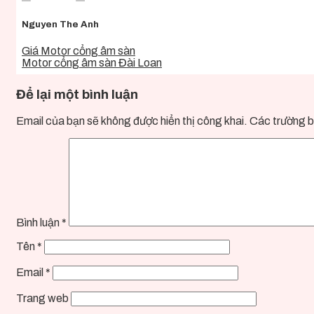
Nguyen The Anh
Giá Motor cổng âm sàn
Motor cổng âm sàn Đài Loan
Để lại một bình luận
Email của bạn sẽ không được hiển thị công khai.
Các trường b
Bình luận
*
Tên
*
Email
*
Trang web