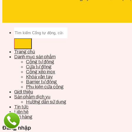
Trang chủ
Danh mục sản phẩm
Cổng tự động
Cửa tự động
Cổng xếp inox
Khóa vân tay
Barrier tự động
Phụ kiện cửa cổng
Giới thiệu
Sản phẩm dịch vụ
Hướng dẫn sử dụng
Tin tức
Liên hệ
Giỏ hàng
Đăng nhập