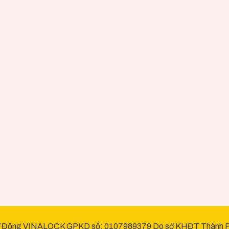
 Động VINALOCK GPKD số: 0107989379 Do sở KHĐT Thành Ph