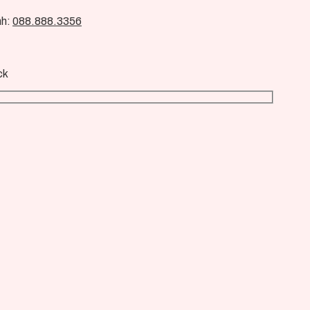
nh:
088.888.3356
ck