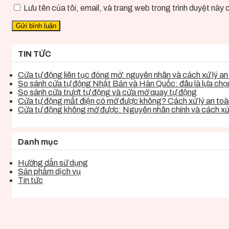
Lưu tên của tôi, email, và trang web trong trình duyệt này ch
TIN TỨC
Cửa tự động liên tục đóng mở: nguyên nhân và cách xử lý an 
So sánh cửa tự động Nhật Bản và Hàn Quốc: đâu là lựa chọn 
So sánh cửa trượt tự động và cửa mở quay tự động
Cửa tự động mất điện có mở được không? Cách xử lý an toàn
Cửa tự động không mở được: Nguyên nhân chính và cách xử 
Danh mục
Hướng dẫn sử dụng
Sản phẩm dịch vụ
Tin tức