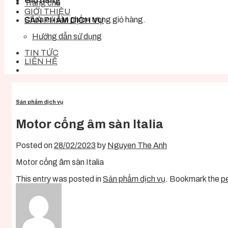
Giỏ hàng
Trang chủ
GIỚI THIỆU
Chưa có sản phẩm trong giỏ hàng.
SẢN PHẨM DỊCH VỤ
Hướng dẫn sử dụng
TIN TỨC
LIÊN HỆ
Sản phẩm dịch vụ
Motor cổng âm sàn Italia
Posted on
28/02/2023
by
Nguyen The Anh
Motor cổng âm sàn Italia
This entry was posted in
Sản phẩm dịch vụ
. Bookmark the
p