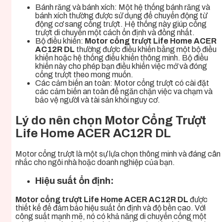
Bánh răng và bánh xích: Một hệ thống bánh răng và
bánh xích thường được sử dụng để chuyển động từ
động cơ sang cổng trượt. Hệ thống này giúp cổng
trượt di chuyển một cách ổn định và đồng nhất.
Bộ điều khiển:
Motor cổng trượt Life Home ACER
AC12R DL
thường được điều khiển bằng một bộ điều
khiển hoặc hệ thống điều khiển thông minh. Bộ điều
khiển này cho phép bạn điều khiển việc mở và đóng
cổng trượt theo mong muốn.
Các cảm biến an toàn: Motor cổng trượt
có cài đặt
các cảm biến an toàn để ngăn chặn việc va chạm và
bảo vệ người và tài sản khỏi nguy cơ.
Lý do nên chọn Motor Cổng Trượt
Life Home ACER AC12R DL
Motor cổng trượt
là một sự lựa chọn thông minh và đáng cân
nhắc cho ngôi nhà hoặc doanh nghiệp của bạn.
Hiệu suất ổn định:
Motor cổng trượt Life Home ACER AC12R DL
được
thiết kế để đảm bảo hiệu suất ổn định và độ bền cao. Với
công suất mạnh mẽ, nó có khả năng di chuyển cổng một