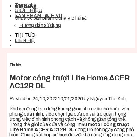
Trang chủ
Giỏ hàng
GIỚI THIỆU
SẢN PHẨM DỊCH VỤ
Chưa có sản phẩm trong giỏ hàng.
Hướng dẫn sử dụng
TIN TỨC
LIÊN HỆ
Tin tức
Motor cổng trượt Life Home ACER
AC12R DL
Posted on
24/10/2023
10/01/2026
by
Nguyen The Anh
Khi bạn đang tạo dựng không gian cho ngôi nhà hoặc văn
phòng của mình, việc chọn lựa cửa có vai trò quan trọng
trong việc định hình phong cách và không gian tổng thể.
Trong thế giới của cửa và cổng, mẫu
motor cổng trượt
Life Home ACER AC12R DL
đang trở nên ngày càng phổ
biến. Chúng kết hợp sự hiện đại với khả năng ứng dụng cao,