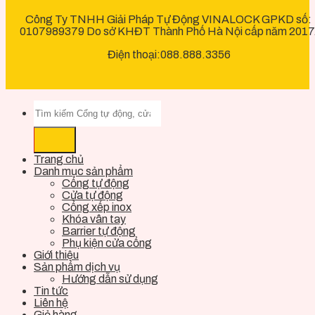
Công Ty TNHH Giải Pháp Tự Động VINALOCK GPKD số:
0107989379 Do sở KHĐT Thành Phố Hà Nội cấp năm 2017
Điện thoại:088.888.3356
Trang chủ
Danh mục sản phẩm
Cổng tự động
Cửa tự động
Cổng xếp inox
Khóa vân tay
Barrier tự động
Phụ kiện cửa cổng
Giới thiệu
Sản phẩm dịch vụ
Hướng dẫn sử dụng
Tin tức
Liên hệ
Giỏ hàng