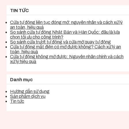
TIN TỨC
Cửa tự động liên tục đóng mở: nguyên nhân và cách xử lý
an toàn, hiệu quả
So sánh cửa tự động Nhật Bản và Hàn Quốc: đâu là lựa
chọn tối ưu cho công trình?
So sánh cửa trượt tự động và cửa mở quay tự động
Cửa tự động mất điện có mở được không? Cách xử lý an
toàn, hiệu quả
Cửa tự động không mở được: Nguyên nhân chính và cách
xử lý hiệu quả
Danh mục
Hướng dẫn sử dụng
Sản phẩm dịch vụ
Tin tức