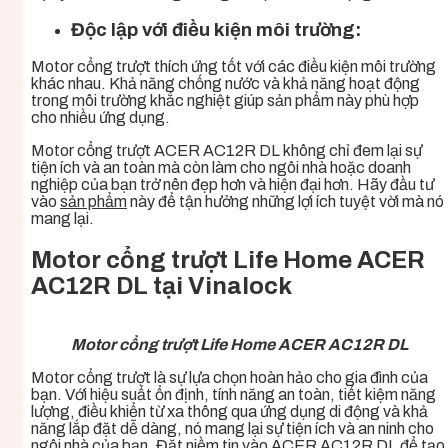
Độc lập với điều kiện môi trường:
Motor cổng trượt thích ứng tốt với các điều kiện môi trường
khác nhau. Khả năng chống nước và khả năng hoạt động
trong môi trường khắc nghiệt giúp sản phẩm này phù hợp
cho nhiều ứng dụng.
Motor cổng trượt ACER AC12R DL
không chỉ đem lại sự
tiện ích và an toàn mà còn làm cho ngôi nhà hoặc doanh
nghiệp của bạn trở nên đẹp hơn và hiện đại hơn. Hãy đầu tư
vào
sản phẩm
này để tận hưởng những lợi ích tuyệt vời mà nó
mang lại.
Motor cổng trượt Life Home ACER
AC12R DL tại Vinalock
Motor cổng trượt Life Home ACER AC12R DL
Motor cổng trượt là sự lựa chọn hoàn hảo cho gia đình của
bạn. Với hiệu suất ổn định, tính năng an toàn, tiết kiệm năng
lượng, điều khiển từ xa thông qua ứng dụng di động và khả
năng lắp đặt dễ dàng, nó mang lại sự tiện ích và an ninh cho
ngôi nhà của bạn. Đặt niềm tin vào ACER AC12R DL để tạo