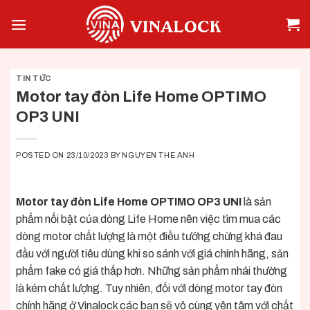
Skip
to
content
TIN TỨC
Motor tay đòn Life Home OPTIMO
OP3 UNI
POSTED ON
23/10/2023
BY
NGUYEN THE ANH
Motor tay đòn Life Home OPTIMO OP3 UNI
là sản
phẩm nổi bật của dòng Life Home nên việc tìm mua các
dòng motor chất lượng là một điều tưởng chừng khá đau
đầu với người tiêu dùng khi so sánh với giá chính hãng, sản
phẩm fake có giá thấp hơn. Những sản phẩm nhái thường
là kém chất lượng. Tuy nhiên, đối với dòng motor tay đòn
chính hãng ở Vinalock các bạn sẽ vô cùng yên tâm
với chất