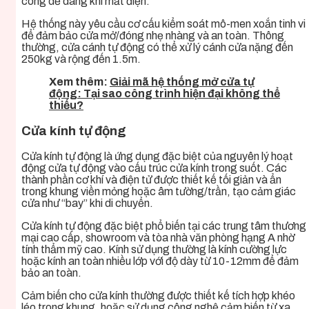
công dễ dàng khi mất điện.
Hệ thống này yêu cầu cơ cấu kiểm soát mô-men xoắn tinh vi
để đảm bảo cửa mở/đóng nhẹ nhàng và an toàn. Thông
thường, cửa cánh tự động có thể xử lý cánh cửa nặng đến
250kg và rộng đến 1.5m.
Xem thêm:
Giải mã hệ thống mở cửa tự
động: Tại sao công trình hiện đại không thể
thiếu?
Cửa kính tự động
Cửa kính tự động là ứng dụng đặc biệt của nguyên lý hoạt
động cửa tự động vào cấu trúc cửa kính trong suốt. Các
thành phần cơ khí và điện tử được thiết kế tối giản và ẩn
trong khung viền mỏng hoặc âm tường/trần, tạo cảm giác
cửa như “bay” khi di chuyển.
Cửa kính tự động đặc biệt phổ biến tại các trung tâm thương
mại cao cấp, showroom và tòa nhà văn phòng hạng A nhờ
tính thẩm mỹ cao. Kính sử dụng thường là kính cường lực
hoặc kính an toàn nhiều lớp với độ dày từ 10-12mm để đảm
bảo an toàn.
Cảm biến cho cửa kính thường được thiết kế tích hợp khéo
léo trong khung, hoặc sử dụng công nghệ cảm biến từ xa