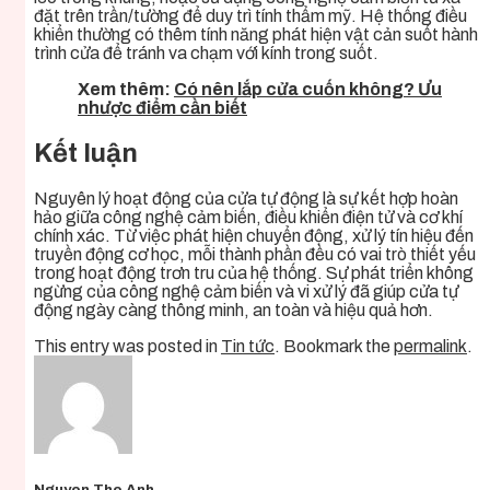
đặt trên trần/tường để duy trì tính thẩm mỹ. Hệ thống điều
khiển thường có thêm tính năng phát hiện vật cản suốt hành
trình cửa để tránh va chạm với kính trong suốt.
Xem thêm:
Có nên lắp cửa cuốn không? Ưu
nhược điểm cần biết
Kết luận
Nguyên lý hoạt động của cửa tự động là sự kết hợp hoàn
hảo giữa công nghệ cảm biến, điều khiển điện tử và cơ khí
chính xác. Từ việc phát hiện chuyển động, xử lý tín hiệu đến
truyền động cơ học, mỗi thành phần đều có vai trò thiết yếu
trong hoạt động trơn tru của hệ thống. Sự phát triển không
ngừng của công nghệ cảm biến và vi xử lý đã giúp cửa tự
động ngày càng thông minh, an toàn và hiệu quả hơn.
This entry was posted in
Tin tức
. Bookmark the
permalink
.
Nguyen The Anh