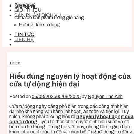
Trang chủ
Giỏ hàng
GIỚI THIỆU
SẢN PHẨM DỊCH VỤ
Chưa có sản phẩm trong giỏ hàng.
Hướng dẫn sử dụng
TIN TỨC
LIÊN HỆ
Tin tức
Hiểu đúng nguyên lý hoạt động của
cửa tự động hiện đại
Posted on
05/08/2025
05/08/2025
by
Nguyen The Anh
Cửa tự động ngày càng phổ biến trong các công trình hiện
đại nhờ khả năng vận hành linh hoạt, an toàn và tiện lợi. Tuy
nhiên, không phải ai cũng hiểu rõ
nguyên lý hoạt động của
cửa tự động
– yếu tố then chốt quyết định hiệu suất và độ
bền của hệ thống. Trong bài viết này, chúng tôi sẽ giúp bạn
khám phá cách cửa tự động “nhận biết” người dùng, tự động