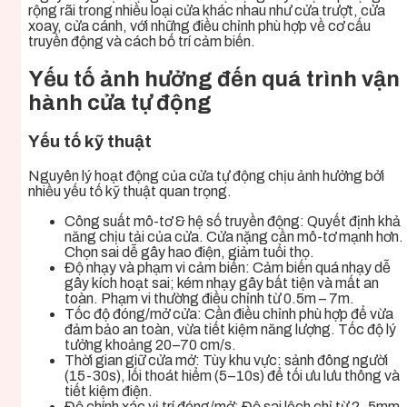
rộng rãi trong nhiều loại cửa khác nhau như cửa trượt, cửa
xoay, cửa cánh, với những điều chỉnh phù hợp về cơ cấu
truyền động và cách bố trí cảm biến.
Yếu tố ảnh hưởng đến quá trình vận
hành cửa tự động
Yếu tố kỹ thuật
Nguyên lý hoạt động của cửa tự động chịu ảnh hưởng bởi
nhiều yếu tố kỹ thuật quan trọng.
Công suất mô-tơ & hệ số truyền động: Quyết định khả
năng chịu tải của cửa. Cửa nặng cần mô-tơ mạnh hơn.
Chọn sai dễ gây hao điện, giảm tuổi thọ.
Độ nhạy và phạm vi cảm biến: Cảm biến quá nhạy dễ
gây kích hoạt sai; kém nhạy gây bất tiện và mất an
toàn. Phạm vi thường điều chỉnh từ 0.5m – 7m.
Tốc độ đóng/mở cửa: Cần điều chỉnh phù hợp để vừa
đảm bảo an toàn, vừa tiết kiệm năng lượng. Tốc độ lý
tưởng khoảng 20–70 cm/s.
Thời gian giữ cửa mở: Tùy khu vực: sảnh đông người
(15-30s), lối thoát hiểm (5–10s) để tối ưu lưu thông và
tiết kiệm điện.
Độ chính xác vị trí đóng/mở: Độ sai lệch chỉ từ 2–5mm,