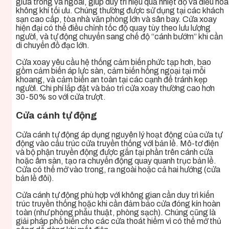
giữa trong và ngoài, giúp duy trì hiệu quả nhiệt độ và điều hòa
không khí tối ưu. Chúng thường được sử dụng tại các khách
sạn cao cấp, tòa nhà văn phòng lớn và sân bay. Cửa xoay
hiện đại có thể điều chỉnh tốc độ quay tùy theo lưu lượng
người, và tự động chuyển sang chế độ “cánh bướm” khi cần
di chuyển đồ đạc lớn.
Cửa xoay yêu cầu hệ thống cảm biến phức tạp hơn, bao
gồm cảm biến áp lực sàn, cảm biến hồng ngoại tại mỗi
khoang, và cảm biến an toàn tại các cạnh để tránh kẹp
người. Chi phí lắp đặt và bảo trì cửa xoay thường cao hơn
30-50% so với cửa trượt.
Cửa cánh tự động
Cửa cánh tự động áp dụng nguyên lý hoạt động của cửa tự
động vào cấu trúc cửa truyền thống với bản lề. Mô-tơ điện
và bộ phận truyền động được gắn tại phần trên cánh cửa
hoặc âm sàn, tạo ra chuyển động quay quanh trục bản lề.
Cửa có thể mở vào trong, ra ngoài hoặc cả hai hướng (cửa
bản lề đôi).
Cửa cánh tự động phù hợp với không gian cần duy trì kiến
trúc truyền thống hoặc khi cần đảm bảo cửa đóng kín hoàn
toàn (như phòng phẫu thuật, phòng sạch). Chúng cũng là
giải pháp phổ biến cho các cửa thoát hiểm vì có thể mở thủ