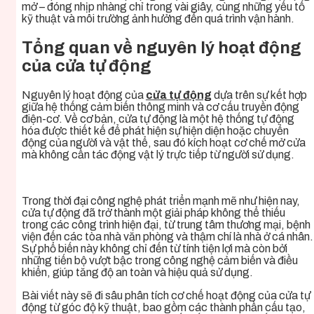
mở – đóng nhịp nhàng chỉ trong vài giây, cùng những yếu tố
kỹ thuật và môi trường ảnh hưởng đến quá trình vận hành.
Tổng quan về nguyên lý hoạt động
của cửa tự động
Nguyên lý hoạt động của
cửa tự động
dựa trên sự kết hợp
giữa hệ thống cảm biến thông minh và cơ cấu truyền động
điện-cơ. Về cơ bản, cửa tự động là một hệ thống tự động
hóa được thiết kế để phát hiện sự hiện diện hoặc chuyển
động của người và vật thể, sau đó kích hoạt cơ chế mở cửa
mà không cần tác động vật lý trực tiếp từ người sử dụng.
Trong thời đại công nghệ phát triển mạnh mẽ như hiện nay,
cửa tự động đã trở thành một giải pháp không thể thiếu
trong các công trình hiện đại, từ trung tâm thương mại, bệnh
viện đến các tòa nhà văn phòng và thậm chí là nhà ở cá nhân.
Sự phổ biến này không chỉ đến từ tính tiện lợi mà còn bởi
những tiến bộ vượt bậc trong công nghệ cảm biến và điều
khiển, giúp tăng độ an toàn và hiệu quả sử dụng.
Bài viết này sẽ đi sâu phân tích cơ chế hoạt động của cửa tự
động từ góc độ kỹ thuật, bao gồm các thành phần cấu tạo,