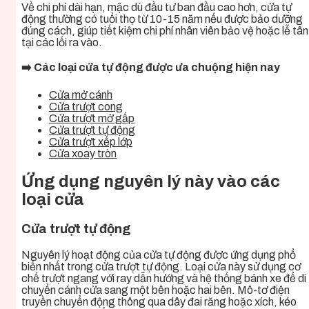
Về chi phí dài hạn, mặc dù đầu tư ban đầu cao hơn, cửa tự
động thường có tuổi thọ từ 10-15 năm nếu được bảo dưỡng
đúng cách, giúp tiết kiệm chi phí nhân viên bảo vệ hoặc lễ tân
tại các lối ra vào.
➡️ Các loại cửa tự động được ưa chuộng hiện nay
Cửa mở cánh
Cửa trượt cong
Cửa trượt mở gấp
Cửa trượt tự động
Cửa trượt xếp lớp
Cửa xoay tròn
Ứng dụng nguyên lý này vào các
loại cửa
Cửa trượt tự động
Nguyên lý hoạt động của cửa tự động được ứng dụng phổ
biến nhất trong cửa trượt tự động. Loại cửa này sử dụng cơ
chế trượt ngang với ray dẫn hướng và hệ thống bánh xe để di
chuyển cánh cửa sang một bên hoặc hai bên. Mô-tơ điện
truyền chuyển động thông qua dây đai răng hoặc xích, kéo