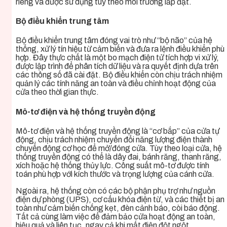
riêng và được sử dụng tùy theo môi trường lắp đặt.
Bộ điều khiển trung tâm
Bộ điều khiển trung tâm đóng vai trò như “bộ não” của hệ
thống, xử lý tín hiệu từ cảm biến và đưa ra lệnh điều khiển phù
hợp. Đây thực chất là một bo mạch điện tử tích hợp vi xử lý,
được lập trình để phân tích dữ liệu và ra quyết định dựa trên
các thông số đã cài đặt. Bộ điều khiển còn chịu trách nhiệm
quản lý các tính năng an toàn và điều chỉnh hoạt động của
cửa theo thời gian thực.
Mô-tơ điện và hệ thống truyền động
Mô-tơ điện và hệ thống truyền động là “cơ bắp” của cửa tự
động, chịu trách nhiệm chuyển đổi năng lượng điện thành
chuyển động cơ học để mở/đóng cửa. Tùy theo loại cửa, hệ
thống truyền động có thể là dây đai, bánh răng, thanh răng,
xích hoặc hệ thống thủy lực. Công suất mô-tơ được tính
toán phù hợp với kích thước và trọng lượng của cánh cửa.
Ngoài ra, hệ thống còn có các bộ phận phụ trợ như nguồn
điện dự phòng (UPS), cơ cấu khóa điện từ, và các thiết bị an
toàn như cảm biến chống kẹt, đèn cảnh báo, còi báo động.
Tất cả cùng làm việc để đảm bảo cửa hoạt động an toàn,
hiệu quả và liên tục, ngay cả khi mất điện đột ngột.