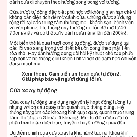
cánh cửa di chuyển theo hướng song song với tường.
Cửa trượt tự động đặc biệt phù hợp với không gian hạn chế vì
không cần diện tích để mở cánh cửa. Chúng được sử dụng
rộng rãi tại các trung tâm thương mại, khách sạn, bệnh viện
và văn phòng. Hệ thống này thường có tốc độ mở từ 40-
70cm/giây và có thể xử lý cánh cửa nặng lên đến 200kg.
Một biến thể là cửa trượt cong tự động, được sử dụng tại
các lối vào sang trọng với thiết kế uốn cong theo mặt tiền
tòa nhà. Ray dẫn hướng cong đòi hỏi kỹ thuật chế tạo phức
tạp hơn và hệ thống điều khiển tinh vi hơn để đảm bảo chuyển
động mượt mà.
Xem thêm:
Cảm biến an toàn cửa tự động:
Giải pháp bảo vệ người dùng tối ưu
Cửa xoay tự động
Cửa xoay tự động ứng dụng nguyên lý hoạt động tương tự
nhưng với cơ cấu quay tròn quanh trục thẳng đứng. Hệ
thống này gồm các khoang hình quạt quay quanh trục trung
tâm, thường có 3 hoặc 4 khoang. Mô-tơ điện được đặt ở
phần trên hoặc dưới trục, truyền chuyển động quay đều.
Ưu điểm chính của cửa xoay là khả năng tạo ra “khóa khí”