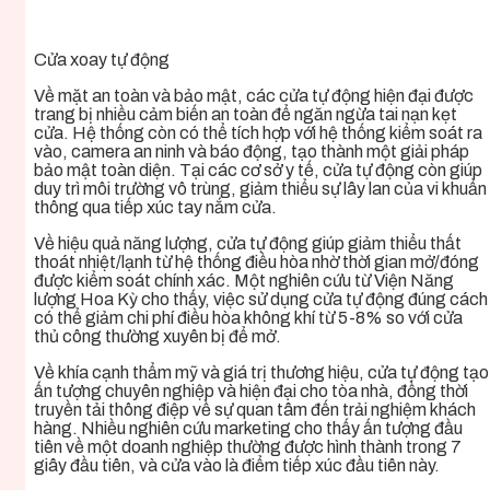
Cửa xoay tự động
Về mặt an toàn và bảo mật, các cửa tự động hiện đại được
trang bị nhiều cảm biến an toàn để ngăn ngừa tai nạn kẹt
cửa. Hệ thống còn có thể tích hợp với hệ thống kiểm soát ra
vào, camera an ninh và báo động, tạo thành một giải pháp
bảo mật toàn diện. Tại các cơ sở y tế, cửa tự động còn giúp
duy trì môi trường vô trùng, giảm thiểu sự lây lan của vi khuẩn
thông qua tiếp xúc tay nắm cửa.
Về hiệu quả năng lượng, cửa tự động giúp giảm thiểu thất
thoát nhiệt/lạnh từ hệ thống điều hòa nhờ thời gian mở/đóng
được kiểm soát chính xác. Một nghiên cứu từ Viện Năng
lượng Hoa Kỳ cho thấy, việc sử dụng cửa tự động đúng cách
có thể giảm chi phí điều hòa không khí từ 5-8% so với cửa
thủ công thường xuyên bị để mở.
Về khía cạnh thẩm mỹ và giá trị thương hiệu, cửa tự động tạo
ấn tượng chuyên nghiệp và hiện đại cho tòa nhà, đồng thời
truyền tải thông điệp về sự quan tâm đến trải nghiệm khách
hàng. Nhiều nghiên cứu marketing cho thấy ấn tượng đầu
tiên về một doanh nghiệp thường được hình thành trong 7
giây đầu tiên, và cửa vào là điểm tiếp xúc đầu tiên này.