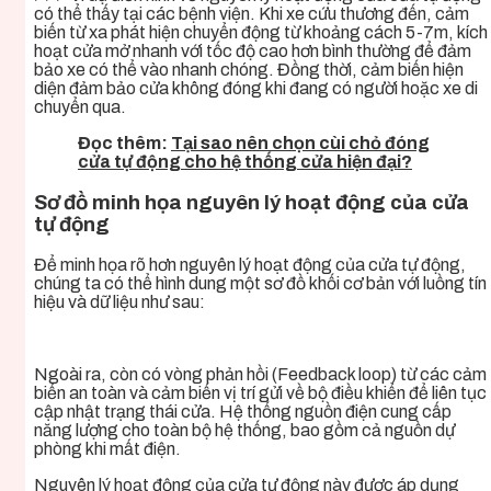
có thể thấy tại các bệnh viện. Khi xe cứu thương đến, cảm
biến từ xa phát hiện chuyển động từ khoảng cách 5-7m, kích
hoạt cửa mở nhanh với tốc độ cao hơn bình thường để đảm
bảo xe có thể vào nhanh chóng. Đồng thời, cảm biến hiện
diện đảm bảo cửa không đóng khi đang có người hoặc xe di
chuyển qua.
Đọc thêm:
Tại sao nên chọn cùi chỏ đóng
cửa tự động cho hệ thống cửa hiện đại?
Sơ đồ minh họa nguyên lý hoạt động của cửa
tự động
Để minh họa rõ hơn nguyên lý hoạt động của cửa tự động,
chúng ta có thể hình dung một sơ đồ khối cơ bản với luồng tín
hiệu và dữ liệu như sau:
Ngoài ra, còn có vòng phản hồi (Feedback loop) từ các cảm
biến an toàn và cảm biến vị trí gửi về bộ điều khiển để liên tục
cập nhật trạng thái cửa. Hệ thống nguồn điện cung cấp
năng lượng cho toàn bộ hệ thống, bao gồm cả nguồn dự
phòng khi mất điện.
Nguyên lý hoạt động của cửa tự động này được áp dụng