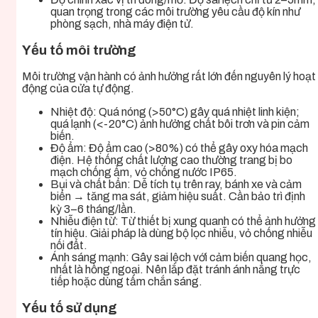
quan trọng trong các môi trường yêu cầu độ kín như
phòng sạch, nhà máy điện tử.
Yếu tố môi trường
Môi trường vận hành có ảnh hưởng rất lớn đến nguyên lý hoạt
động của cửa tự động.
Nhiệt độ: Quá nóng (>50°C) gây quá nhiệt linh kiện;
quá lạnh (<-20°C) ảnh hưởng chất bôi trơn và pin cảm
biến.
Độ ẩm: Độ ẩm cao (>80%) có thể gây oxy hóa mạch
điện. Hệ thống chất lượng cao thường trang bị bo
mạch chống ẩm, vỏ chống nước IP65.
Bụi và chất bẩn: Dễ tích tụ trên ray, bánh xe và cảm
biến → tăng ma sát, giảm hiệu suất. Cần bảo trì định
kỳ 3–6 tháng/lần.
Nhiễu điện từ: Từ thiết bị xung quanh có thể ảnh hưởng
tín hiệu. Giải pháp là dùng bộ lọc nhiễu, vỏ chống nhiễu
nối đất.
Ánh sáng mạnh: Gây sai lệch với cảm biến quang học,
nhất là hồng ngoại. Nên lắp đặt tránh ánh nắng trực
tiếp hoặc dùng tấm chắn sáng.
Yếu tố sử dụng