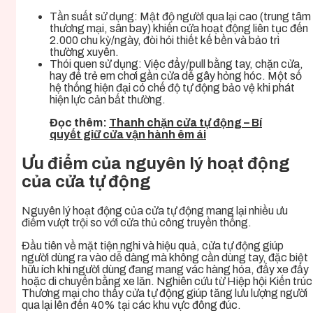
Tần suất sử dụng: Mật độ người qua lại cao (trung tâm
thương mại, sân bay) khiến cửa hoạt động liên tục đến
2.000 chu kỳ/ngày, đòi hỏi thiết kế bền và bảo trì
thường xuyên.
Thói quen sử dụng: Việc đẩy/pull bằng tay, chặn cửa,
hay để trẻ em chơi gần cửa dễ gây hỏng hóc. Một số
hệ thống hiện đại có chế độ tự động bảo vệ khi phát
hiện lực cản bất thường.
Đọc thêm:
Thanh chặn cửa tự động – Bí
quyết giữ cửa vận hành êm ái
Ưu điểm của nguyên lý hoạt động
của cửa tự động
Nguyên lý hoạt động của cửa tự động mang lại nhiều ưu
điểm vượt trội so với cửa thủ công truyền thống.
Đầu tiên về mặt tiện nghi và hiệu quả, cửa tự động giúp
người dùng ra vào dễ dàng mà không cần dùng tay, đặc biệt
hữu ích khi người dùng đang mang vác hàng hóa, đẩy xe đẩy
hoặc di chuyển bằng xe lăn. Nghiên cứu từ Hiệp hội Kiến trúc
Thương mại cho thấy cửa tự động giúp tăng lưu lượng người
qua lại lên đến 40% tại các khu vực đông đúc.