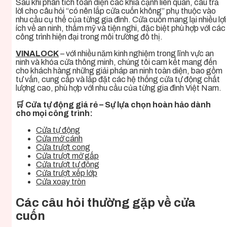
Sau khi phân tích toàn diện các khía cạnh liên quan, câu trả
lời cho câu hỏi “có nên lắp cửa cuốn không” phụ thuộc vào
nhu cầu cụ thể của từng gia đình. Cửa cuốn mang lại nhiều lợi
ích về an ninh, thẩm mỹ và tiện nghi, đặc biệt phù hợp với các
công trình hiện đại trong môi trường đô thị.
VINALOCK
– với nhiều năm kinh nghiệm trong lĩnh vực an
ninh và khóa cửa thông minh, chúng tôi cam kết mang đến
cho khách hàng những giải pháp an ninh toàn diện, bao gồm
tư vấn, cung cấp và lắp đặt các hệ thống cửa tự động chất
lượng cao, phù hợp với nhu cầu của từng gia đình Việt Nam.
🛒 Cửa tự động giá rẻ – Sự lựa chọn hoàn hảo dành
cho mọi công trình:
Cửa tự động
Cửa mở cánh
Cửa trượt cong
Cửa trượt mở gấp
Cửa trượt tự động
Cửa trượt xếp lớp
Cửa xoay tròn
Các câu hỏi thường gặp về cửa
cuốn