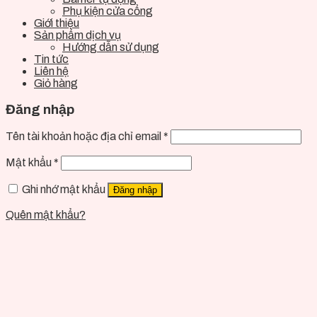
Phụ kiện cửa cổng
Giới thiệu
Sản phẩm dịch vụ
Hướng dẫn sử dụng
Tin tức
Liên hệ
Giỏ hàng
Đăng nhập
Tên tài khoản hoặc địa chỉ email
*
Mật khẩu
*
Ghi nhớ mật khẩu
Đăng nhập
Quên mật khẩu?