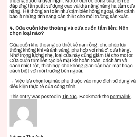
thường được khuyến nghị. Motor cần có công suất lớn để
đáp ứng tần suất sử dụng cao và khả năng nâng hạ tấm cửa
nặng. Hệ thống an toàn như cảm biến hồng ngoại, đèn cảnh
báo là những tính năng cần thiết cho môi trường sản xuất.
4. Cửa cuốn khe thoáng và cửa cuốn tấm liền: Nên
chọn loại nào?
Cửa cuốn khe thoáng có thiết kế nan rỗng, cho phép lưu
thông không khí và ánh sáng, phù hợp với nhà ở, cửa hàng.
Nhờ trọng lượng nhẹ, loại cửa này cũng giảm tải cho motor.
Cửa cuốn tấm liền tạo bề mặt kín hoàn toàn, cách âm và
cách nhiệt tốt, thích hợp cho không gian cần bảo mật hoặc
cách biệt với môi trường bên ngoài.
→ Việc lựa chọn loại nào phụ thuộc vào mục đích sử dụng và
điều kiện thực tế của công trình.
This entry was posted in
Tin tức
. Bookmark the
permalink
.
Nguyen The Anh