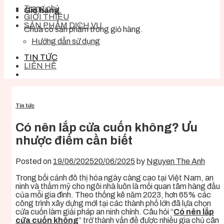
Trang chủ
Giỏ hàng
GIỚI THIỆU
SẢN PHẨM DỊCH VỤ
Chưa có sản phẩm trong giỏ hàng.
Hướng dẫn sử dụng
TIN TỨC
LIÊN HỆ
Tin tức
Có nên lắp cửa cuốn không? Ưu
nhược điểm cần biết
Posted on
19/06/2025
20/06/2025
by
Nguyen The Anh
Trong bối cảnh đô thị hóa ngày càng cao tại Việt Nam, an
ninh và thẩm mỹ cho ngôi nhà luôn là mối quan tâm hàng đầu
của mỗi gia đình. Theo thống kê năm 2023, hơn 65% các
công trình xây dựng mới tại các thành phố lớn đã lựa chọn
cửa cuốn làm giải pháp an ninh chính. Câu hỏi “
Có nên lắp
cửa cuốn không
” trở thành vấn đề được nhiều gia chủ cân