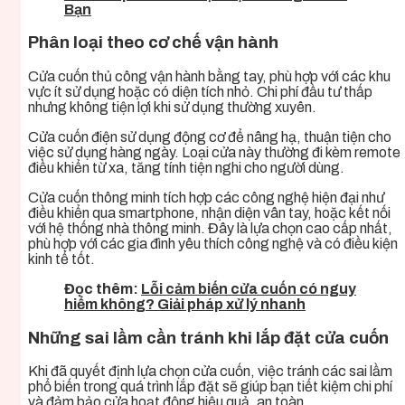
Bạn
Phân loại theo cơ chế vận hành
Cửa cuốn thủ công vận hành bằng tay, phù hợp với các khu
vực ít sử dụng hoặc có diện tích nhỏ. Chi phí đầu tư thấp
nhưng không tiện lợi khi sử dụng thường xuyên.
Cửa cuốn điện sử dụng động cơ để nâng hạ, thuận tiện cho
việc sử dụng hàng ngày. Loại cửa này thường đi kèm remote
điều khiển từ xa, tăng tính tiện nghi cho người dùng.
Cửa cuốn thông minh tích hợp các công nghệ hiện đại như
điều khiển qua smartphone, nhận diện vân tay, hoặc kết nối
với hệ thống nhà thông minh. Đây là lựa chọn cao cấp nhất,
phù hợp với các gia đình yêu thích công nghệ và có điều kiện
kinh tế tốt.
Đọc thêm:
Lỗi cảm biến cửa cuốn có nguy
hiểm không? Giải pháp xử lý nhanh
Những sai lầm cần tránh khi lắp đặt cửa cuốn
Khi đã quyết định lựa chọn cửa cuốn, việc tránh các sai lầm
phổ biến trong quá trình lắp đặt sẽ giúp bạn tiết kiệm chi phí
và đảm bảo cửa hoạt động hiệu quả, an toàn.