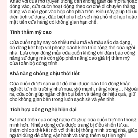
Khác với cửa mở truyền thống cần không gian để mở ra hoặc
đóng vào, cửa cuốn hoạt động theo cơ chế di chuyển thẳng
đứng và cuộn gọn vào hộp che phía trên. Điều này giúp tối ưu
diện tích sử dụng, đặc biệt phù hợp với nhà phố nhỏ hẹp hoặc
mặt tiền cửa hàng có không gian hạn chế.
Tính thẩm mỹ cao
Cửa cuốn ngày nay có nhiều mẫu mã và màu sắc đa dạng,
dễ dàng kết hợp với phong cách kiến trúc tổng thể của ngôi
nhà. Lựa chọn đúng mẫu cửa cuốn không chỉ đảm bảo công
năng sử dụng mà còn góp phần nâng cao giá trị thẩm mỹ
của toàn bộ công trình.
Khả năng chống chịu thời tiết
Cửa cuốn được sản xuất để chịu được các tác động khắc
nghiệt từ môi trường như mưa, gió mạnh, nắng nóng… Ngoài
ra, cửa còn giúp ngăn chặn bụi bẩn và tiếng ồn hiệu quả, giữ
cho không gian bên trong luôn sạch sẽ và yên tĩnh.
Tích hợp công nghệ hiện đại
Sự phát triển của công nghệ đã giúp cửa cuốn trở nên thông
minh hơn. Nhiều dòng cửa được trang bị điều khiển từ xa,
thậm chí có thể kết nối với thiết bị thông minh trong nhà, giúp
người dùng dễ dàng vận hành và tăng thêm sự tiện nghi