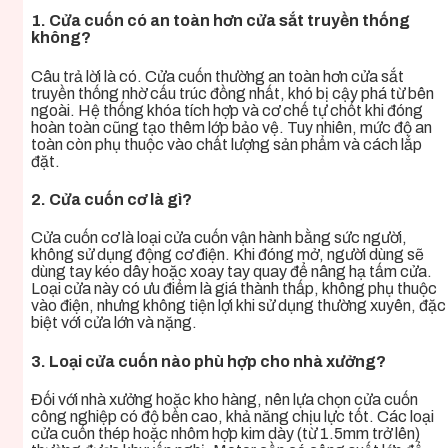
1. Cửa cuốn có an toàn hơn cửa sắt truyền thống
không?
Câu trả lời là có. Cửa cuốn thường an toàn hơn cửa sắt
truyền thống nhờ cấu trúc đồng nhất, khó bị cậy phá từ bên
ngoài. Hệ thống khóa tích hợp và cơ chế tự chốt khi đóng
hoàn toàn cũng tạo thêm lớp bảo vệ. Tuy nhiên, mức độ an
toàn còn phụ thuộc vào chất lượng sản phẩm và cách lắp
đặt.
2. Cửa cuốn cơ là gì?
Cửa cuốn cơ là loại cửa cuốn vận hành bằng sức người,
không sử dụng động cơ điện. Khi đóng mở, người dùng sẽ
dùng tay kéo dây hoặc xoay tay quay để nâng hạ tấm cửa.
Loại cửa này có ưu điểm là giá thành thấp, không phụ thuộc
vào điện, nhưng không tiện lợi khi sử dụng thường xuyên, đặc
biệt với cửa lớn và nặng.
3. Loại cửa cuốn nào phù hợp cho nhà xưởng?
Đối với nhà xưởng hoặc kho hàng, nên lựa chọn cửa cuốn
công nghiệp có độ bền cao, khả năng chịu lực tốt. Các loại
cửa cuốn thép hoặc nhôm hợp kim dày (từ 1.5mm trở lên)