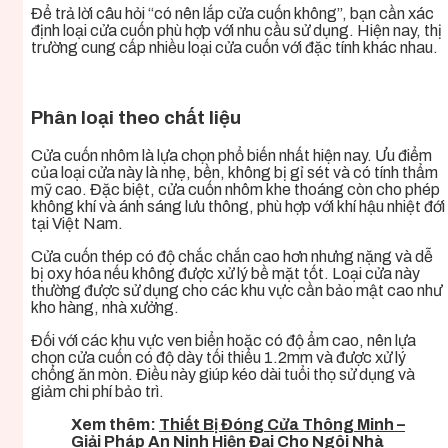
Để trả lời câu hỏi “có nên lắp cửa cuốn không”, bạn cần xác
định loại cửa cuốn phù hợp với nhu cầu sử dụng. Hiện nay, thị
trường cung cấp nhiều loại cửa cuốn với đặc tính khác nhau.
Phân loại theo chất liệu
Cửa cuốn nhôm là lựa chọn phổ biến nhất hiện nay. Ưu điểm
của loại cửa này là nhẹ, bền, không bị gỉ sét và có tính thẩm
mỹ cao. Đặc biệt, cửa cuốn nhôm khe thoáng còn cho phép
không khí và ánh sáng lưu thông, phù hợp với khí hậu nhiệt đới
tại Việt Nam.
Cửa cuốn thép có độ chắc chắn cao hơn nhưng nặng và dễ
bị oxy hóa nếu không được xử lý bề mặt tốt. Loại cửa này
thường được sử dụng cho các khu vực cần bảo mật cao như
kho hàng, nhà xưởng.
Đối với các khu vực ven biển hoặc có độ ẩm cao, nên lựa
chọn cửa cuốn có độ dày tối thiểu 1.2mm và được xử lý
chống ăn mòn. Điều này giúp kéo dài tuổi thọ sử dụng và
giảm chi phí bảo trì.
Xem thêm:
Thiết Bị Đóng Cửa Thông Minh –
Giải Pháp An Ninh Hiện Đại Cho Ngôi Nhà