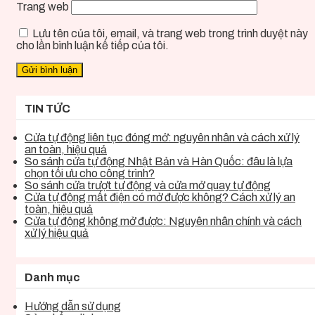
Trang web
Lưu tên của tôi, email, và trang web trong trình duyệt này
cho lần bình luận kế tiếp của tôi.
TIN TỨC
Cửa tự động liên tục đóng mở: nguyên nhân và cách xử lý
an toàn, hiệu quả
So sánh cửa tự động Nhật Bản và Hàn Quốc: đâu là lựa
chọn tối ưu cho công trình?
So sánh cửa trượt tự động và cửa mở quay tự động
Cửa tự động mất điện có mở được không? Cách xử lý an
toàn, hiệu quả
Cửa tự động không mở được: Nguyên nhân chính và cách
xử lý hiệu quả
Danh mục
Hướng dẫn sử dụng