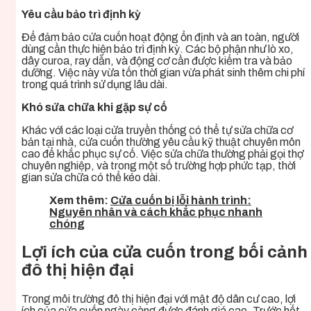
Yêu cầu bảo trì định kỳ
Để đảm bảo cửa cuốn hoạt động ổn định và an toàn, người
dùng cần thực hiện bảo trì định kỳ. Các bộ phận như lò xo,
dây curoa, ray dẫn, và động cơ cần được kiểm tra và bảo
dưỡng. Việc này vừa tốn thời gian vừa phát sinh thêm chi phí
trong quá trình sử dụng lâu dài.
Khó sửa chữa khi gặp sự cố
Khác với các loại cửa truyền thống có thể tự sửa chữa cơ
bản tại nhà, cửa cuốn thường yêu cầu kỹ thuật chuyên môn
cao để khắc phục sự cố. Việc sửa chữa thường phải gọi thợ
chuyên nghiệp, và trong một số trường hợp phức tạp, thời
gian sửa chữa có thể kéo dài.
Xem thêm:
Cửa cuốn bị lỗi hành trình:
Nguyên nhân và cách khắc phục nhanh
chóng
Lợi ích của cửa cuốn trong bối cảnh
đô thị hiện đại
Trong môi trường đô thị hiện đại với mật độ dân cư cao, lợi
ích của cửa cuốn ngày càng được đánh giá cao. Trước hết,