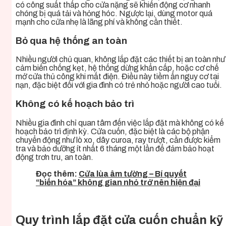
có công suất thấp cho cửa nặng sẽ khiến động cơ nhanh
chóng bị quá tải và hỏng hóc. Ngược lại, dùng motor quá
mạnh cho cửa nhẹ là lãng phí và không cần thiết.
Bỏ qua hệ thống an toàn
Nhiều người chủ quan, không lắp đặt các thiết bị an toàn như
cảm biến chống kẹt, hệ thống dừng khẩn cấp, hoặc cơ chế
mở cửa thủ công khi mất điện. Điều này tiềm ẩn nguy cơ tai
nạn, đặc biệt đối với gia đình có trẻ nhỏ hoặc người cao tuổi.
Không có kế hoạch bảo trì
Nhiều gia đình chỉ quan tâm đến việc lắp đặt mà không có kế
hoạch bảo trì định kỳ. Cửa cuốn, đặc biệt là các bộ phận
chuyển động như lò xo, dây curoa, ray trượt, cần được kiểm
tra và bảo dưỡng ít nhất 6 tháng một lần để đảm bảo hoạt
động trơn tru, an toàn.
Đọc thêm:
Cửa lùa âm tường – Bí quyết
“biến hóa” không gian nhỏ trở nên hiện đại
Quy trình lắp đặt cửa cuốn chuẩn kỹ