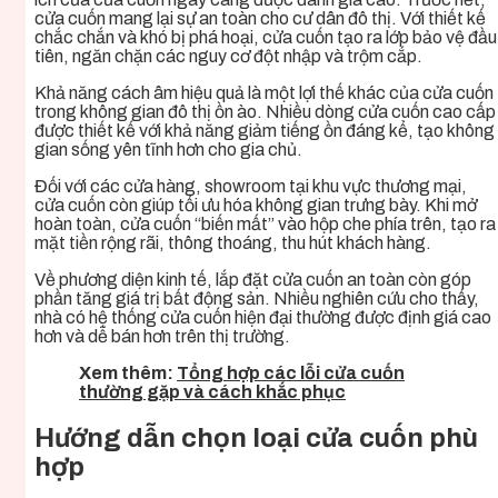
cửa cuốn mang lại sự an toàn cho cư dân đô thị. Với thiết kế
chắc chắn và khó bị phá hoại, cửa cuốn tạo ra lớp bảo vệ đầu
tiên, ngăn chặn các nguy cơ đột nhập và trộm cắp.
Khả năng cách âm hiệu quả là một lợi thế khác của cửa cuốn
trong không gian đô thị ồn ào. Nhiều dòng cửa cuốn cao cấp
được thiết kế với khả năng giảm tiếng ồn đáng kể, tạo không
gian sống yên tĩnh hơn cho gia chủ.
Đối với các cửa hàng, showroom tại khu vực thương mại,
cửa cuốn còn giúp tối ưu hóa không gian trưng bày. Khi mở
hoàn toàn, cửa cuốn “biến mất” vào hộp che phía trên, tạo ra
mặt tiền rộng rãi, thông thoáng, thu hút khách hàng.
Về phương diện kinh tế, lắp đặt cửa cuốn an toàn còn góp
phần tăng giá trị bất động sản. Nhiều nghiên cứu cho thấy,
nhà có hệ thống cửa cuốn hiện đại thường được định giá cao
hơn và dễ bán hơn trên thị trường.
Xem thêm:
Tổng hợp các lỗi cửa cuốn
thường gặp và cách khắc phục
Hướng dẫn chọn loại cửa cuốn phù
hợp