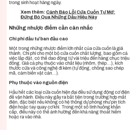
trong sinh hoạt hàng ngày.
Xem thêm:
Cảnh Báo Lỗi Cửa Cuốn Tự Mở:
Đừng Bỏ Qua Những Dấu Hiệu Này
Những nhược điểm cần cân nhắc
Chi phí đầu tư ban đầu cao
Một trong những nhược điểm lớn nhất của cửa cuốn là giá
thành. Chi phí cho một bộ cửa cuốn chất lượng, bao gồm cả
việc lắp đặt, có thể dao động từ vài triệu đến hàng chục triệu
đồng. Giá cả phụ thuộc vào chất liệu (nhôm, thép…), kích
thước cửa và công nghệ đi kèm (tự động, chống sao chép
mã, cảm biến vật cản…).
Phụ thuộc vào nguồn điện
Hầu hết các loại cửa cuốn hiện đại đều sử dụng động cơ điện
để vận hành. Điều này gây ra bất tiện trong trường hợp mất
điện, đặc biệt nếu không có hệ thống dự phòng như pin tích
điện hoặc tay quay cơ khí. Trong một số tình huống khẩn
cấp, điều này có thể ảnh hưởng đến khả năng thoát hiểm
hoặc ra vào nhà.