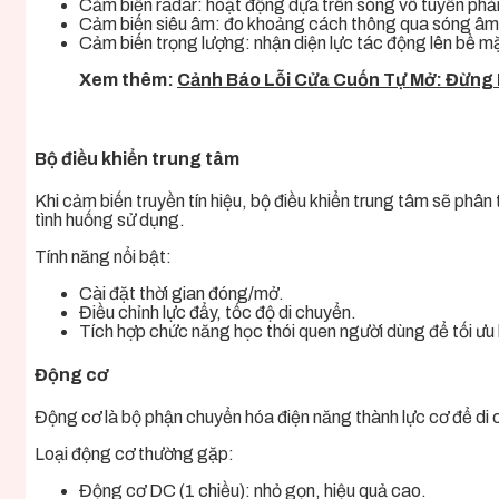
Cảm biến radar: hoạt động dựa trên sóng vô tuyến phả
Cảm biến siêu âm: đo khoảng cách thông qua sóng âm
Cảm biến trọng lượng: nhận diện lực tác động lên bề m
Xem thêm:
Cảnh Báo Lỗi Cửa Cuốn Tự Mở: Đừng
Bộ điều khiển trung tâm
Khi cảm biến truyền tín hiệu, bộ điều khiển trung tâm sẽ phân 
tình huống sử dụng.
Tính năng nổi bật:
Cài đặt thời gian đóng/mở.
Điều chỉnh lực đẩy, tốc độ di chuyển.
Tích hợp chức năng học thói quen người dùng để tối ưu
Động cơ
Động cơ là bộ phận chuyển hóa điện năng thành lực cơ để di 
Loại động cơ thường gặp:
Động cơ DC (1 chiều): nhỏ gọn, hiệu quả cao.