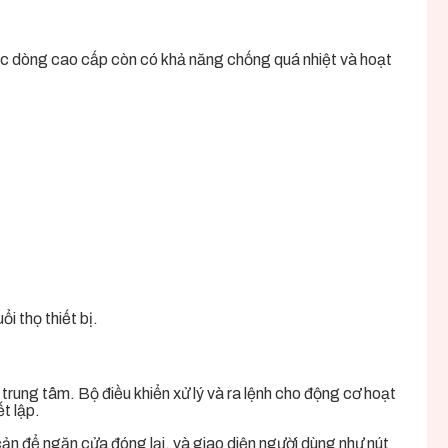
c dòng cao cấp còn có khả năng chống quá nhiệt và hoạt
i thọ thiết bị.
trung tâm. Bộ điều khiển xử lý và ra lệnh cho động cơ hoạt
t lập.
cản để ngăn cửa đóng lại, và giao diện người dùng như nút