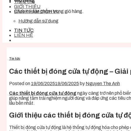
Giỏ hàng
Trang chủ
GIỚI THIỆU
Chưa có sản phẩm trong giỏ hàng.
SẢN PHẨM DỊCH VỤ
Hướng dẫn sử dụng
TIN TỨC
LIÊN HỆ
Tin tức
Các thiết bị đóng cửa tự động – Giải
Posted on
19/06/2025
19/06/2025
by
Nguyen The Anh
Các thiết bị đóng cửa tự động
ngày càng trở nên phổ biến 
giúp nâng tầm trải nghiệm người dùng và đáp ứng các tiêu chuẩ
lâu bền nhất.
Giới thiệu các thiết bị đóng cửa tự 
Thiết bị đóng cửa tự động là hệ thống tự động hóa cho phép 