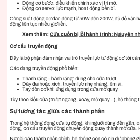
Động cơ bước: điều khiển chính xác vị trí mở.
Động cơ servo: lực mạnh, hoạt động bền bỉ.
Công suất động cơ dao động từ 50W đến 200W, đủ để vận hàn
động liên tục nhiều giờ liền.
Xem thêm:
Cửa cuốn bị lỗi hành trình: Nguyên 
Cơ cấu truyền động
Đây là bộ phận đảm nhận vai trò truyền lực từ động cơ tới c
Các dạng truyền động phổ biến:
Thanh răng – bánh răng: dùng cho cửa trượt.
Dây đai hoặc xích: truyền lực nhẹ nhàng, êm ái.
Tay đòn cơ khí: ứng dụng trong cửa mở quay.
Tùy theo kiểu cửa (trượt ngang, xoay, mở quay…), hệ thống tr
Sự tương tác giữa các thành phần
Trong hệ thống đóng cửa tự động, khi người dùng đến gần, cảm
động, cơ cấu truyền động chuyển động quay thành mở cửa. Kh
Ngoài các thành phần chính, hệ thống còn có pin dự phòng giú