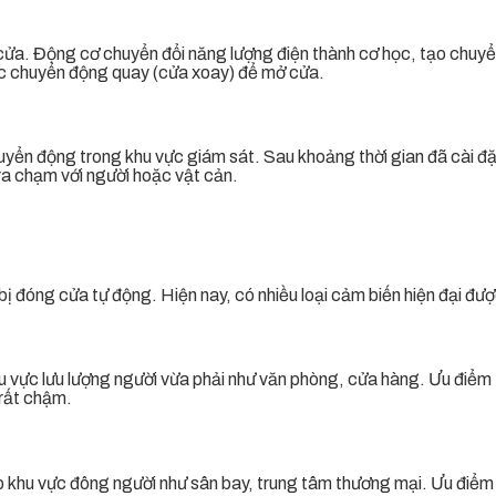
 cửa. Động cơ chuyển đổi năng lượng điện thành cơ học, tạo chuy
oặc chuyển động quay (cửa xoay) để mở cửa.
yển động trong khu vực giám sát. Sau khoảng thời gian đã cài đặt
va chạm với người hoặc vật cản.
ị đóng cửa tự động. Hiện nay, có nhiều loại cảm biến hiện đại đư
u vực lưu lượng người vừa phải như văn phòng, cửa hàng. Ưu điểm t
 rất chậm.
p khu vực đông người như sân bay, trung tâm thương mại. Ưu điểm