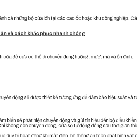
h cả những bộ cửa lớn tại các cao ốc hoặc khu công nghiệp. Cá
nhân và cách khắc phục nhanh chóng
ánh cửa để cửa có thể di chuyển đúng hướng, mượt mà và ổn định.
uyền động sẽ được thiết kế tương ứng để đảm bảo hiệu suất và tuổ
 biến sẽ phát hiện chuyển động và gửi tín hiệu đến bộ điều khiển 
i không còn chuyển động, cửa sẽ tự động đóng sau thời gian thiế
p duy trì hoạt động khi mất điện, hệ thống an toàn phát hiện vật 