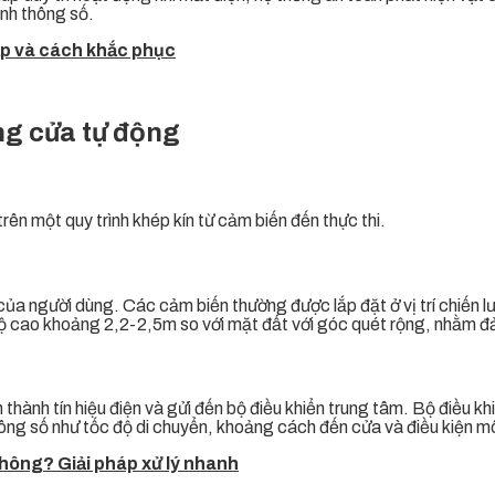
nh thông số.
ặp và cách khắc phục
ng cửa tự động
ên một quy trình khép kín từ cảm biến đến thực thi.
ủa người dùng. Các cảm biến thường được lắp đặt ở vị trí chiến lư
ộ cao khoảng 2,2-2,5m so với mặt đất với góc quét rộng, nhằm đ
ành tín hiệu điện và gửi đến bộ điều khiển trung tâm. Bộ điều khiển
thông số như tốc độ di chuyển, khoảng cách đến cửa và điều kiện m
hông? Giải pháp xử lý nhanh