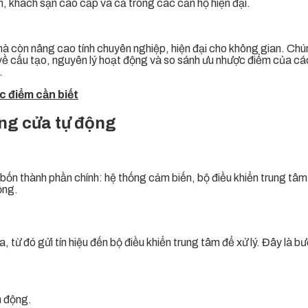
ện, khách sạn cao cấp và cả trong các căn hộ hiện đại.
 mà còn nâng cao tính chuyên nghiệp, hiện đại cho không gian. Chún
 về cấu tạo, nguyên lý hoạt động và so sánh ưu nhược điểm của các 
.
 điểm cần biết
óng cửa tự động
ốn thành phần chính: hệ thống cảm biến, bộ điều khiển trung tâm
ống.
 từ đó gửi tín hiệu đến bộ điều khiển trung tâm để xử lý. Đây là b
n động.