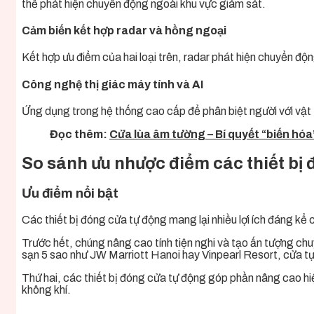
thể phát hiện chuyển động ngoài khu vực giám sát.
Cảm biến kết hợp radar và hồng ngoại
Kết hợp ưu điểm của hai loại trên, radar phát hiện chuyển đ
Công nghệ thị giác máy tính và AI
Ứng dụng trong hệ thống cao cấp để phân biệt người với vật
Đọc thêm:
Cửa lùa âm tường – Bí quyết “biến hóa
So sánh ưu nhược điểm các thiết bị
Ưu điểm nổi bật
Các thiết bị đóng cửa tự động mang lại nhiều lợi ích đáng kể
Trước hết, chúng nâng cao tính tiện nghi và tạo ấn tượng ch
sạn 5 sao như JW Marriott Hanoi hay Vinpearl Resort, cửa t
Thứ hai, các thiết bị đóng cửa tự động góp phần nâng cao hiệ
không khí.