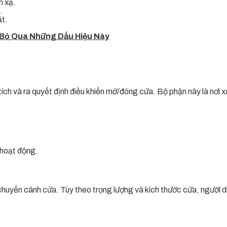
n xạ.
.
ặt.
 Bỏ Qua Những Dấu Hiệu Này
tích và ra quyết định điều khiển mở/đóng cửa. Bộ phận này là nơi xử
 hoạt động.
chuyển cánh cửa. Tùy theo trọng lượng và kích thước cửa, người d