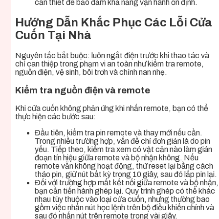
cần thiết để bảo đảm khả năng vận hành ổn định.
Hướng Dẫn Khắc Phục Các Lỗi Cửa
Cuốn Tại Nhà
Nguyên tắc bắt buộc: luôn ngắt điện trước khi thao tác và
chỉ can thiệp trong phạm vi an toàn như kiểm tra remote,
nguồn điện, vệ sinh, bôi trơn và chỉnh nan nhẹ.
Kiểm tra nguồn điện và remote
Khi cửa cuốn không phản ứng khi nhấn remote, bạn có thể
thực hiện các bước sau:
Đầu tiên, kiểm tra pin remote và thay mới nếu cần.
Trong nhiều trường hợp, vấn đề chỉ đơn giản là do pin
yếu. Tiếp theo, kiểm tra xem có vật cản nào làm gián
đoạn tín hiệu giữa remote và bộ nhận không. Nếu
remote vẫn không hoạt động, thử reset lại bằng cách
tháo pin, giữ nút bất kỳ trong 10 giây, sau đó lắp pin lại.
Đối với trường hợp mất kết nối giữa remote và bộ nhận,
bạn cần tiến hành ghép lại. Quy trình ghép có thể khác
nhau tùy thuộc vào loại cửa cuốn, nhưng thường bao
gồm việc nhấn nút học lệnh trên bộ điều khiển chính và
sau đó nhấn nút trên remote trong vài giây.