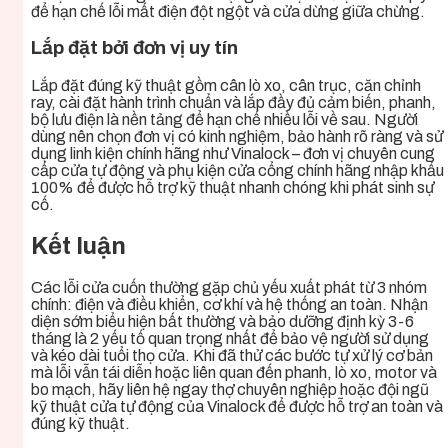
để hạn chế lỗi mất điện đột ngột và cửa dừng giữa chừng.
Lắp đặt bởi đơn vị uy tín
Lắp đặt đúng kỹ thuật gồm cân lò xo, cân trục, căn chỉnh
ray, cài đặt hành trình chuẩn và lắp đầy đủ cảm biến, phanh,
bộ lưu điện là nền tảng để hạn chế nhiều lỗi về sau. Người
dùng nên chọn đơn vị có kinh nghiệm, bảo hành rõ ràng và sử
dụng linh kiện chính hãng như Vinalock – đơn vị chuyên cung
cấp cửa tự động và phụ kiện cửa cổng chính hãng nhập khẩu
100% để được hỗ trợ kỹ thuật nhanh chóng khi phát sinh sự
cố.
Kết luận
Các lỗi cửa cuốn thường gặp chủ yếu xuất phát từ 3 nhóm
chính: điện và điều khiển, cơ khí và hệ thống an toàn. Nhận
diện sớm biểu hiện bất thường và bảo dưỡng định kỳ 3-6
tháng là 2 yếu tố quan trọng nhất để bảo vệ người sử dụng
và kéo dài tuổi thọ cửa. Khi đã thử các bước tự xử lý cơ bản
mà lỗi vẫn tái diễn hoặc liên quan đến phanh, lò xo, motor và
bo mạch, hãy liên hệ ngay thợ chuyên nghiệp hoặc đội ngũ
kỹ thuật cửa tự động của Vinalock để được hỗ trợ an toàn và
đúng kỹ thuật.