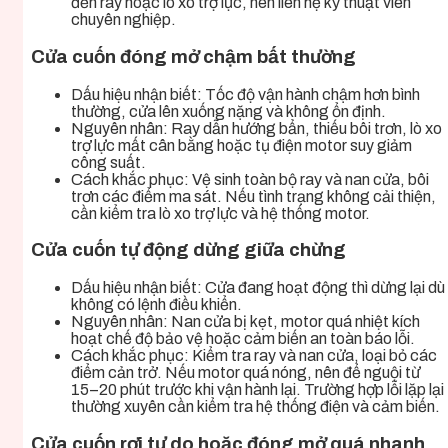
đến ray hoặc lò xo trợ lực, nên liên hệ kỹ thuật viên
chuyên nghiệp.
Cửa cuốn đóng mở chậm bất thường
Dấu hiệu nhận biết: Tốc độ vận hành chậm hơn bình
thường, cửa lên xuống nặng và không ổn định.
Nguyên nhân: Ray dẫn hướng bẩn, thiếu bôi trơn, lò xo
trợ lực mất cân bằng hoặc tụ điện motor suy giảm
công suất.
Cách khắc phục: Vệ sinh toàn bộ ray và nan cửa, bôi
trơn các điểm ma sát. Nếu tình trạng không cải thiện,
cần kiểm tra lò xo trợ lực và hệ thống motor.
Cửa cuốn tự động dừng giữa chừng
Dấu hiệu nhận biết: Cửa đang hoạt động thì dừng lại dù
không có lệnh điều khiển.
Nguyên nhân: Nan cửa bị kẹt, motor quá nhiệt kích
hoạt chế độ bảo vệ hoặc cảm biến an toàn báo lỗi.
Cách khắc phục: Kiểm tra ray và nan cửa, loại bỏ các
điểm cản trở. Nếu motor quá nóng, nên để nguội từ
15–20 phút trước khi vận hành lại. Trường hợp lỗi lặp lại
thường xuyên cần kiểm tra hệ thống điện và cảm biến.
Cửa cuốn rơi tự do hoặc đóng mở quá nhanh