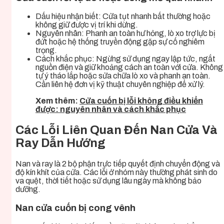
Dấu hiệu nhận biết: Cửa tụt nhanh bất thường hoặc
không giữ được vị trí khi dừng.
Nguyên nhân: Phanh an toàn hư hỏng, lò xo trợ lực bị
đứt hoặc hệ thống truyền động gặp sự cố nghiêm
trọng.
Cách khắc phục: Ngừng sử dụng ngay lập tức, ngắt
nguồn điện và giữ khoảng cách an toàn với cửa. Không
tự ý tháo lắp hoặc sửa chữa lò xo và phanh an toàn.
Cần liên hệ đơn vị kỹ thuật chuyên nghiệp để xử lý.
Xem thêm:
Cửa cuốn bị lỗi không điều khiển
được: nguyên nhân và cách khắc phục
Các Lỗi Liên Quan Đến Nan Cửa Và
Ray Dẫn Hướng
Nan và ray là 2 bộ phận trực tiếp quyết định chuyển động và
độ kín khít của cửa. Các lỗi ở nhóm này thường phát sinh do
va quệt, thời tiết hoặc sử dụng lâu ngày mà không bảo
dưỡng.
Nan cửa cuốn bị cong vênh