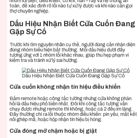
nhóm lỗi điện, điều khiển, cơ khí, nan – ray và hệ thống an
toàn, để xác định rõ lỗi nào tự xử lý được và khi nào cần gọi
thợ chuyên nghiệp.
Dấu Hiệu Nhận Biết Cửa Cuốn Đang
Gặp Sự Cố
Trước khi tìm nguyên nhân cụ thể, người dùng cần nhận diện
đúng nhóm biểu hiện bất thường. Mỗi dấu hiệu dưới đây
tương ứng với 1 nhóm lỗi khác nhau, giúp thu hẹp phạm vi
kiểm tra và tránh xử lý sai hướng.
Dấu Hiệu Nhận Biết Cửa Cuốn Đang Gặp Sự Cố
Cửa cuốn không nhận tín hiệu điều khiển
Bấm remote hoặc công tắc tường nhưng cửa không phản
hồi là dấu hiệu phổ biến nhất. Đôi khi công tắc tường vẫn
chạy được nhưng remote thì không, hoặc cả 2 đều im lặng.
Đây thường chỉ ra lỗi thuộc nhóm điều khiển: pin yếu, mất kết
nối ghép mã, hoặc hộp nhận tín hiệu bị hỏng.
Cửa đóng mở chậm hoặc bị giật