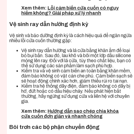
Xem thêm:
Lỗi cảm biến cửa cuốn có nguy
hiểm không? Giải pháp xử lý nhanh
Vệ sinh ray dẫn hướng định kỳ
Vệ sinh và bảo dưỡng định kỳ là cách hiệu quả để ngăn ngừa
nhiều lỗi cửa cuốn thường gặp:
Vệ sinh ray dẫn hướng và lá cửa bằng khăn ẩm để loại
bỏ bụi bẩn. Sau đó, lau khô và bôi một lớp dầu silicone
mỏng lên ray. Đối với lá cửa, tùy theo chất liệu, bạn có
thể sử dụng các sản phẩm làm sạch phù hợp.
Kiểm tra và vệ sinh cảm biến an toàn bằng khăn mềm,
đảm bảo không có vật cản che phủ. Cảm biến sạch sẽ
sẽ hoạt động chính xác hơn, giảm thiểu rủi ro tai nạn.
Kiểm tra hệ thống dây điện, đảm bảo không có dây bị
hở, đứt hoặc có dấu hiệu cháy. Nếu phát hiện bất
thường, hãy ngừng sử dụng cửa và liên hệ với chuyên
gia.
Xem thêm:
Hướng dẫn sao chép chìa khóa
cửa cuốn đơn giản và nhanh chóng
Bôi trơn các bộ phận chuyển động