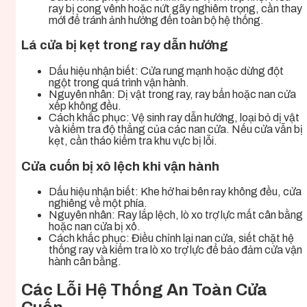
ray bị cong vênh hoặc nứt gãy nghiêm trọng, cần thay
mới để tránh ảnh hưởng đến toàn bộ hệ thống.
Lá cửa bị kẹt trong ray dẫn hướng
Dấu hiệu nhận biết: Cửa rung mạnh hoặc dừng đột
ngột trong quá trình vận hành.
Nguyên nhân: Dị vật trong ray, ray bẩn hoặc nan cửa
xếp không đều.
Cách khắc phục: Vệ sinh ray dẫn hướng, loại bỏ dị vật
và kiểm tra độ thẳng của các nan cửa. Nếu cửa vẫn bị
kẹt, cần tháo kiểm tra khu vực bị lỗi.
Cửa cuốn bị xô lệch khi vận hành
Dấu hiệu nhận biết: Khe hở hai bên ray không đều, cửa
nghiêng về một phía.
Nguyên nhân: Ray lắp lệch, lò xo trợ lực mất cân bằng
hoặc nan cửa bị xô.
Cách khắc phục: Điều chỉnh lại nan cửa, siết chặt hệ
thống ray và kiểm tra lò xo trợ lực để bảo đảm cửa vận
hành cân bằng.
Các Lỗi Hệ Thống An Toàn Cửa