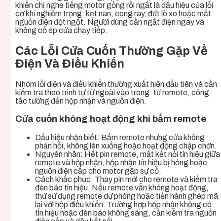
khiển chỉ nghe tiếng motor gồng rồi ngắt là dấu hiệu của lỗi
cơ khí nghiêm trọng: kẹt nan, cong ray, đứt lò xo hoặc mất
nguồn điện đột ngột. Người dùng cần ngắt điện ngay và
không cố ép cửa chạy tiếp.
Các Lỗi Cửa Cuốn Thường Gặp Về
Điện Và Điều Khiển
Nhóm lỗi điện và điều khiển thường xuất hiện đầu tiên và cần
kiểm tra theo trình tự từ ngoài vào trong: từ remote, công
tắc tường đến hộp nhận và nguồn điện.
Cửa cuốn không hoạt động khi bấm remote
Dấu hiệu nhận biết: Bấm remote nhưng cửa không
phản hồi, không lên xuống hoặc hoạt động chập chờn.
Nguyên nhân: Hết pin remote, mất kết nối tín hiệu giữa
remote và hộp nhận, hộp nhận tín hiệu bị hỏng hoặc
nguồn điện cấp cho motor gặp sự cố.
Cách khắc phục: Thay pin mới cho remote và kiểm tra
đèn báo tín hiệu. Nếu remote vẫn không hoạt động,
thử sử dụng remote dự phòng hoặc tiến hành ghép mã
lại với hộp điều khiển. Trường hợp hộp nhận không có
tín hiệu hoặc đèn báo không sáng, cần kiểm tra nguồn