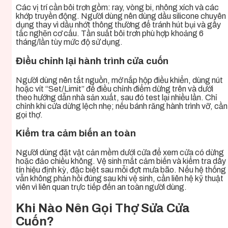
Các vị trí cần bôi trơn gồm: ray, vòng bi, nhông xích và các
khớp truyền động. Người dùng nên dùng dầu silicone chuyên
dụng thay vì dầu nhớt thông thường để tránh hút bụi và gây
tắc nghẽn cơ cấu. Tần suất bôi trơn phù hợp khoảng 6
tháng/lần tùy mức độ sử dụng.
Điều chỉnh lại hành trình cửa cuốn
Người dùng nên tắt nguồn, mở nắp hộp điều khiển, dùng nút
hoặc vít “Set/Limit” để điều chỉnh điểm dừng trên và dưới
theo hướng dẫn nhà sản xuất, sau đó test lại nhiều lần. Chỉ
chỉnh khi cửa dừng lệch nhẹ; nếu bánh răng hành trình vỡ, cần
gọi thợ.
Kiểm tra cảm biến an toàn
Người dùng đặt vật cản mềm dưới cửa để xem cửa có dừng
hoặc đảo chiều không. Vệ sinh mắt cảm biến và kiểm tra dây
tín hiệu định kỳ, đặc biệt sau mỗi đợt mưa bão. Nếu hệ thống
vẫn không phản hồi đúng sau khi vệ sinh, cần liên hệ kỹ thuật
viên vì liên quan trực tiếp đến an toàn người dùng.
Khi Nào Nên Gọi Thợ Sửa Cửa
Cuốn?