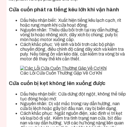
Cửa cuốn phát ra tiếng kêu lớn khi vận hành
Dấu hiệu nhận biết: Xuất hiện tiếng kêu lạch cạch, rít
hoặc rung mạnh khi cửa hoạt động.
Nguyên nhân: Thiếu dầu bôi trơn tại ray dẫn hướng,
vòng bi hoặc nhông xích; dây xích bị chùng; puly bị
mòn hoặc motor xuống cấp.
Cách khắc phục: Vệ sinh và bôi trơn các bộ phận
chuyển động, điều chỉnh độ căng dây xích và kiểm tra
puly. Nếu tiếng ồn vẫn kéo dài, cần kiểm tra vòng bi và
motor để thay thế khi cần thiết.
Các Lỗi Cửa Cuốn Thường Gặp Về Cơ Khí
Cửa cuốn bị kẹt không lên xuống được
Dấu hiệu nhận biết: Cửa dừng đột ngột, không thể tiếp
tục đóng hoặc mở.
Nguyên nhân: Dị vật mắc trong ray dẫn hướng, nan
cửa bị lệch hoặc gãy bịt đầu nan, ray bị biến dạng.
Cách khắc phục: Ngắt nguồn điện, xác định vị trí kẹt
và loại bỏ dị vật. Kiểm tra tình trạng nan cửa, bịt đầu
nan và ray dẫn hướng. Với các hư hỏng nặng liên quan