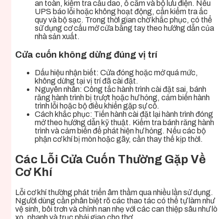
an toàn, kiểm tra cầu dao, ổ cắm và bộ lưu điện. Nếu
UPS báo lỗi hoặc không hoạt động, cần kiểm tra ắc
quy và bộ sạc. Trong thời gian chờ khắc phục, có thể
sử dụng cơ cấu mở cửa bằng tay theo hướng dẫn của
nhà sản xuất.
Cửa cuốn không dừng đúng vị trí
Dấu hiệu nhận biết: Cửa đóng hoặc mở quá mức,
không dừng tại vị trí đã cài đặt.
Nguyên nhân: Công tắc hành trình cài đặt sai, bánh
răng hành trình bị trượt hoặc hư hỏng, cảm biến hành
trình lỗi hoặc bộ điều khiển gặp sự cố.
Cách khắc phục: Tiến hành cài đặt lại hành trình đóng
mở theo hướng dẫn kỹ thuật. Kiểm tra bánh răng hành
trình và cảm biến để phát hiện hư hỏng. Nếu các bộ
phận cơ khí bị mòn hoặc gãy, cần thay thế kịp thời.
Các Lỗi Cửa Cuốn Thường Gặp Về
Cơ Khí
Lỗi cơ khí thường phát triển âm thầm qua nhiều lần sử dụng.
Người dùng cần phân biệt rõ các thao tác có thể tự làm như
vệ sinh, bôi trơn và chỉnh nan nhẹ với các can thiệp sâu như lò
xo, phanh và trục phải giao cho thợ.