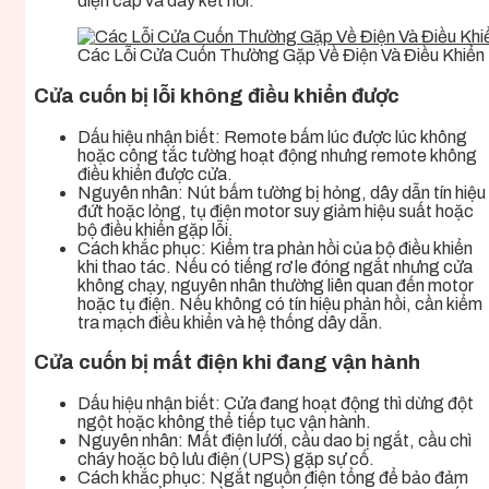
điện cấp và dây kết nối.
Các Lỗi Cửa Cuốn Thường Gặp Về Điện Và Điều Khiển
Cửa cuốn bị lỗi không điều khiển được
Dấu hiệu nhận biết: Remote bấm lúc được lúc không
hoặc công tắc tường hoạt động nhưng remote không
điều khiển được cửa.
Nguyên nhân: Nút bấm tường bị hỏng, dây dẫn tín hiệu
đứt hoặc lỏng, tụ điện motor suy giảm hiệu suất hoặc
bộ điều khiển gặp lỗi.
Cách khắc phục: Kiểm tra phản hồi của bộ điều khiển
khi thao tác. Nếu có tiếng rơ le đóng ngắt nhưng cửa
không chạy, nguyên nhân thường liên quan đến motor
hoặc tụ điện. Nếu không có tín hiệu phản hồi, cần kiểm
tra mạch điều khiển và hệ thống dây dẫn.
Cửa cuốn bị mất điện khi đang vận hành
Dấu hiệu nhận biết: Cửa đang hoạt động thì dừng đột
ngột hoặc không thể tiếp tục vận hành.
Nguyên nhân: Mất điện lưới, cầu dao bị ngắt, cầu chì
cháy hoặc bộ lưu điện (UPS) gặp sự cố.
Cách khắc phục: Ngắt nguồn điện tổng để bảo đảm