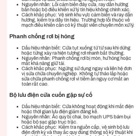
Nguyên nhân: Lỗi cảm biến đáy cửa, ray dẫn hướng
bẩn hoặc bộ điều khiển xử lý tín hiệu không chính xác.
Cách khắc phục: Vệ sinh khu vực cảm biến và ray dẫn
hướng, kiểm tra dây tín hiệu. Trường hợp lỗi thuộc về
mạch điều khiển cần có kỹ thuật viên chuyên môn xử lý.
Phanh chống rơi bị hỏng
Dấu hiệu nhận biết: Cửa tụt xuống từ từ sau khi dừng
hoặc từng xảy ra hiện tượng rơi nhanh bất thường.
Nguyên nhân: Phanh chống rơi bị mòn, hư hỏng hoặc
mất khả năng giữ tải.
Cách khắc phục: Ngừng sử dụng ngay và liên hệ đơn
vị sửa chữa chuyên nghiệp. Không tự tháo lắp hoặc
sửa chữa phanh chống rơi vì tiềm ẩn nguy cơ mất an
toàn rất cao.
Bộ lưu điện cửa cuốn gặp sự cố
Dấu hiệu nhận biết: Cửa không hoạt động khi mất điện
hoặc thời gian lưu điện giảm đáng kể.
Nguyên nhân: Ắc quy bị chai, bo mạch UPS bám bụi
hoặc bộ sạc gặp trục trặc.
Cách khắc phục: Kiểm tra nguồn cấp, vệ sinh bộ lưu
điện định kỳ và thay ắc quy đúng thông số kỹ thuật khi