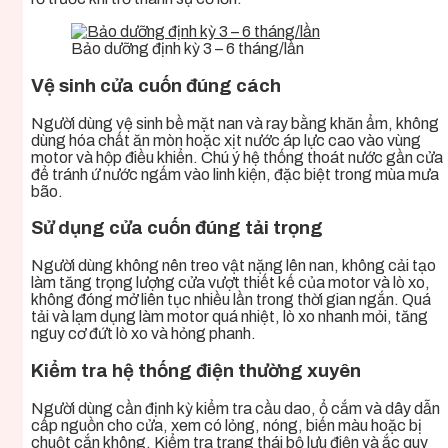
Bảo dưỡng định kỳ 3 – 6 tháng/lần
Vệ sinh cửa cuốn đúng cách
Người dùng vệ sinh bề mặt nan và ray bằng khăn ẩm, không
dùng hóa chất ăn mòn hoặc xịt nước áp lực cao vào vùng
motor và hộp điều khiển. Chú ý hệ thống thoát nước gần cửa
để tránh ứ nước ngấm vào linh kiện, đặc biệt trong mùa mưa
bão.
Sử dụng cửa cuốn đúng tải trọng
Người dùng không nên treo vật nặng lên nan, không cải tạo
làm tăng trọng lượng cửa vượt thiết kế của motor và lò xo,
không đóng mở liên tục nhiều lần trong thời gian ngắn. Quá
tải và lạm dụng làm motor quá nhiệt, lò xo nhanh mỏi, tăng
nguy cơ đứt lò xo và hỏng phanh.
Kiểm tra hệ thống điện thường xuyên
Người dùng cần định kỳ kiểm tra cầu dao, ổ cắm và dây dẫn
cấp nguồn cho cửa, xem có lỏng, nóng, biến màu hoặc bị
chuột cắn không. Kiểm tra trạng thái bộ lưu điện và ắc quy