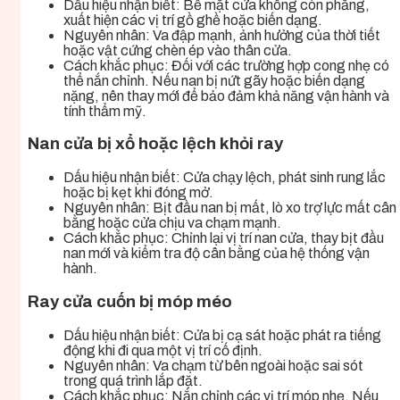
Dấu hiệu nhận biết: Bề mặt cửa không còn phẳng,
xuất hiện các vị trí gồ ghề hoặc biến dạng.
Nguyên nhân: Va đập mạnh, ảnh hưởng của thời tiết
hoặc vật cứng chèn ép vào thân cửa.
Cách khắc phục: Đối với các trường hợp cong nhẹ có
thể nắn chỉnh. Nếu nan bị nứt gãy hoặc biến dạng
nặng, nên thay mới để bảo đảm khả năng vận hành và
tính thẩm mỹ.
Nan cửa bị xổ hoặc lệch khỏi ray
Dấu hiệu nhận biết: Cửa chạy lệch, phát sinh rung lắc
hoặc bị kẹt khi đóng mở.
Nguyên nhân: Bịt đầu nan bị mất, lò xo trợ lực mất cân
bằng hoặc cửa chịu va chạm mạnh.
Cách khắc phục: Chỉnh lại vị trí nan cửa, thay bịt đầu
nan mới và kiểm tra độ cân bằng của hệ thống vận
hành.
Ray cửa cuốn bị móp méo
Dấu hiệu nhận biết: Cửa bị cạ sát hoặc phát ra tiếng
động khi đi qua một vị trí cố định.
Nguyên nhân: Va chạm từ bên ngoài hoặc sai sót
trong quá trình lắp đặt.
Cách khắc phục: Nắn chỉnh các vị trí móp nhẹ. Nếu