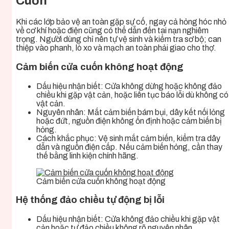
Cuốn
Khi các lớp bảo vệ an toàn gặp sự cố, ngay cả hỏng hóc nhỏ
về cơ khí hoặc điện cũng có thể dẫn đến tai nạn nghiêm
trọng. Người dùng chỉ nên tự vệ sinh và kiểm tra sơ bộ; can
thiệp vào phanh, lò xo và mạch an toàn phải giao cho thợ.
Cảm biến cửa cuốn không hoạt động
Dấu hiệu nhận biết: Cửa không dừng hoặc không đảo
chiều khi gặp vật cản, hoặc liên tục báo lỗi dù không có
vật cản.
Nguyên nhân: Mắt cảm biến bám bụi, dây kết nối lỏng
hoặc đứt, nguồn điện không ổn định hoặc cảm biến bị
hỏng.
Cách khắc phục: Vệ sinh mắt cảm biến, kiểm tra dây
dẫn và nguồn điện cấp. Nếu cảm biến hỏng, cần thay
thế bằng linh kiện chính hãng.
Cảm biến cửa cuốn không hoạt động
Hệ thống đảo chiều tự động bị lỗi
Dấu hiệu nhận biết: Cửa không đảo chiều khi gặp vật
cản hoặc tự đảo chiều không rõ nguyên nhân.