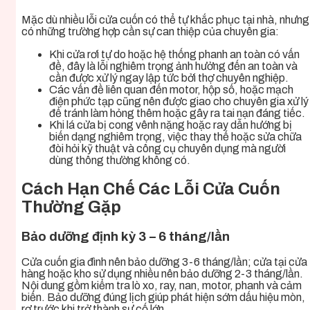
Mặc dù nhiều lỗi cửa cuốn có thể tự khắc phục tại nhà, nhưng
có những trường hợp cần sự can thiệp của chuyên gia:
Khi cửa rơi tự do hoặc hệ thống phanh an toàn có vấn
đề, đây là lỗi nghiêm trọng ảnh hưởng đến an toàn và
cần được xử lý ngay lập tức bởi thợ chuyên nghiệp.
Các vấn đề liên quan đến motor, hộp số, hoặc mạch
điện phức tạp cũng nên được giao cho chuyên gia xử lý
để tránh làm hỏng thêm hoặc gây ra tai nạn đáng tiếc.
Khi lá cửa bị cong vênh nặng hoặc ray dẫn hướng bị
biến dạng nghiêm trọng, việc thay thế hoặc sửa chữa
đòi hỏi kỹ thuật và công cụ chuyên dụng mà người
dùng thông thường không có.
Cách Hạn Chế Các Lỗi Cửa Cuốn
Thường Gặp
Bảo dưỡng định kỳ 3 – 6 tháng/lần
Cửa cuốn gia đình nên bảo dưỡng 3-6 tháng/lần; cửa tại cửa
hàng hoặc kho sử dụng nhiều nên bảo dưỡng 2-3 tháng/lần.
Nội dung gồm kiểm tra lò xo, ray, nan, motor, phanh và cảm
biến. Bảo dưỡng đúng lịch giúp phát hiện sớm dấu hiệu mòn,
rơ trước khi trở thành sự cố lớn.