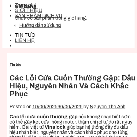
Trang chủ
Giỏ hàng
GIỚI THIỆU
SẢN PHẨM DỊCH VỤ
Chưa có sản phẩm trong giỏ hàng.
Hướng dẫn sử dụng
TIN TỨC
LIÊN HỆ
Tin tức
Các Lỗi Cửa Cuốn Thường Gặp: Dấu
Hiệu, Nguyên Nhân Và Cách Khắc
Phục
Posted on
19/06/2025
30/06/2026
by
Nguyen The Anh
Các lỗi cửa cuốn thường gặp
nếu không nhận biết sớm
có thể gây kẹt cửa, hỏng motor, thậm chí rơi tự do rất nguy
hiểm. Bài viết từ
Vinalock
giúp bạn hệ thống đầy đủ dấu
hiệu nhận biết, nguyên nhân và cách khắc phục cho từng