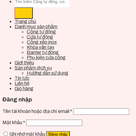
Trang chủ
Danh mục sản phẩm
Cổng tự động
Cửa tự động
Cổng xếp inox
Khóa vân tay
Barrier tự động
Phụ kiện cửa cổng
Giới thiệu
Sản phẩm dịch vụ
Hướng dẫn sử dụng
Tin tức
Liên hệ
Giỏ hàng
Đăng nhập
Tên tài khoản hoặc địa chỉ email
*
Mật khẩu
*
Ghi nhớ mật khẩu
Đăng nhập