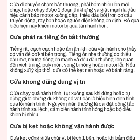
Cửa di chuyển chậm bất thường, phải bấm nhiều lần mới
chạy, hoặc chạy được 1 đoạn thì khựng và giật mạnh là dấu
hiệu cảnh báo motor xuống cấp, thiếu dầu bôi trơn cơ cấu
truyền động, ray bẩn hoặc nguồn điện không ổn định. Bỏ qua
biểu hiện này khiến motor bị quá tải nhanh hơn.
Cửa phát ra tiếng ồn bất thường
Tiếng rít, cạch cạch hoặc ầm ầm khi cửa vận hành cho thấy
có vấn đề cơ khí bên trong. Tiếng ồn nhẹ thường do thiếu
dầu mỡ, nhưng tiếng ồn mạnh và đều đặn thường liên quan
đến xích trùng, puly mòn, vòng bi hỏng hoặc motor lỗi. Nếu
không xử lý kịp thời, cửa có thể kẹt nan hoặc vỡ bánh răng.
Cửa không dừng đúng vị trí
Cửa chạy quá hành trình, tụt xuống sau khi dừng hoặc tự
dừng giữa chừng dù không có vật cản là biểu hiện điển hình
của lỗi hành trình. Nguyên nhân thường là cài đặt công tắc
hành trình sai lệch, cảm biến hành trình hỏng hoặc bộ điều
khiển bị nhiễu.
Cửa bị kẹt hoặc không vận hành được
Cửa kẹt cứng giữa chừng, bị lệch 1 bên, hoặc khi bấm điều